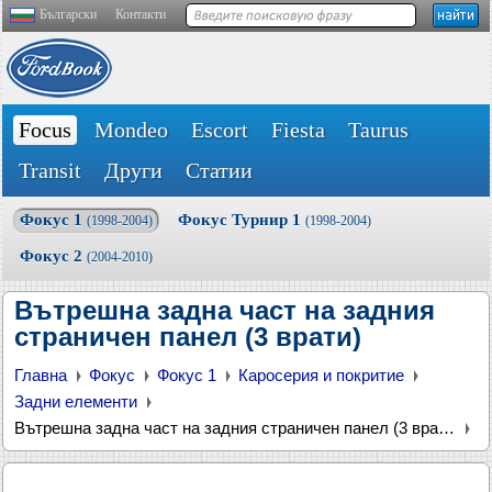
Български
Контакти
Focus
Mondeo
Escort
Fiesta
Taurus
Transit
Други
Статии
Фокус 1
Фокус Турнир 1
(1998-2004)
(1998-2004)
Фокус 2
(2004-2010)
Вътрешна задна част на задния
страничен панел (3 врати)
Главна
Фокус
Фокус 1
Каросерия и покритие
Задни елементи
Вътрешна задна част на задния страничен панел (3 врати)