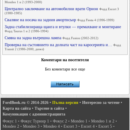
Mondeo 1 и 2 (1993-2000)
Централно заключване на автомобилни врати Орион
Форд Escort 3
(1980-1985)
Сваляне на носача на задния амортисьор
Форд Fiesta 4 (1996-1999)
Задна стабилизираща щанга и втулки — премахване и монтиране
Форд Taurus 1 и 2 (1986-1994)
Смяна на задна вътрешна лампа
Форд Fusion (2002-2012)
Проверка на състоянието на долната част на каросерията и…
Форд
Transit 2 (1986-2000, дизел)
Коментари на посетители
Без коментари все още
FordBook.ru © 2014-2026
•
Пълна версия
•
Интересно за четене
•
Карта на сайта
•
Търсене в сайта
•
Комуникация с администрацията
Фокус 1
•
Фокус Турнир 1
•
Фокус 2
•
Mondeo 1
•
Mondeo 1 и 2
•
Mondeo 2
•
Mondeo 3
•
Mondeo 4
•
Escort 3
•
Escort 4
•
Escort 5
•