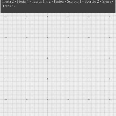
Fiesta 2
•
Fiesta 4
•
Taurus 1 и 2
•
Fusion
•
Scorpio 1
•
Scorpio 2
•
Sierra
•
Transit 2