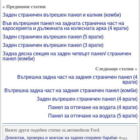
« Предишни статии
Заден страничен вътрешен панел и калник (комби)
Във вътрешния панел на задната странична част на
каросерията и дължината на колесната арка (4 врати)
Заден страничен вътрешен панел (5 врати)
Заден страничен вътрешен панел (3 врати)
Задна дясна секция на заден четвърт панел/ страничен
панел (комби)
Следващи статии »
Вътрешна задна част на задния страничен панел (4
врати)
Вътрешна задна част на задния страничен панел (комби)
Заден вътрешен страничен панел (4 врати)
Панел за оттичане на водата (4 врати)
Панел за оттичане на водата (5 врати)
Вижте други подобни статии за автомобили Ford:
Демонтаж, проверка и монтаж на задния спирачен барабан
Форд