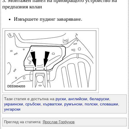
3. Монтажен панел на прибиращото устройство на
предпазния колан
Извършете пудинг заваряване.
Тази статия е достъпна на
руски
,
английски
,
беларуски
,
украински
,
сръбски
,
хърватски
,
румънски
,
полски
,
словашки
,
унгарски
Преглед на статията:
Ярослав Горбунов