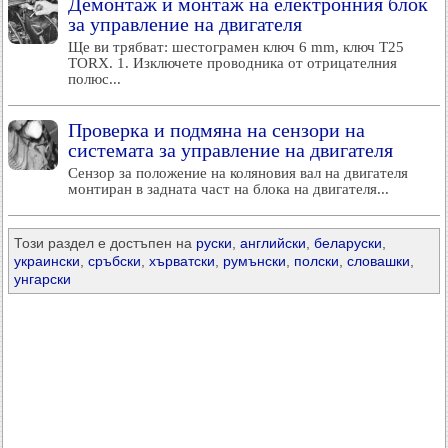
Демонтаж и монтаж на електронния блок
за управление на двигателя
Ще ви трябват: шестограмен ключ 6 mm, ключ T25
TORX. 1. Изключете проводника от отрицателния
полюс...
Проверка и подмяна на сензори на
системата за управление на двигателя
Сензор за положение на коляновия вал на двигателя
монтиран в задната част на блока на двигателя...
Този раздел е достъпен на
руски
,
английски
,
беларуски
,
украински
,
сръбски
,
хърватски
,
румънски
,
полски
,
словашки
,
унгарски