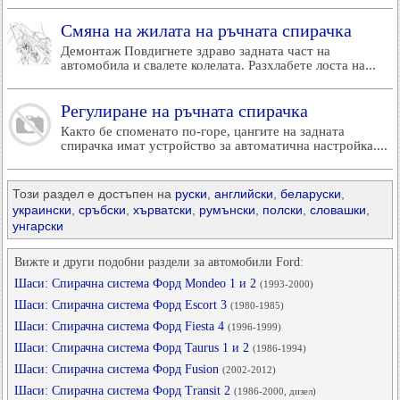
Смяна на жилата на ръчната спирачка
Демонтаж Повдигнете здраво задната част на
автомобила и свалете колелата. Разхлабете лоста на...
Регулиране на ръчната спирачка
Както бе споменато по-горе, цангите на задната
спирачка имат устройство за автоматична настройка....
Този раздел е достъпен на
руски
,
английски
,
беларуски
,
украински
,
сръбски
,
хърватски
,
румънски
,
полски
,
словашки
,
унгарски
Вижте и други подобни раздели за автомобили Ford:
Шаси: Спирачна система Форд Mondeo 1 и 2
(1993-2000)
Шаси: Спирачна система Форд Escort 3
(1980-1985)
Шаси: Спирачна система Форд Fiesta 4
(1996-1999)
Шаси: Спирачна система Форд Taurus 1 и 2
(1986-1994)
Шаси: Спирачна система Форд Fusion
(2002-2012)
Шаси: Спирачна система Форд Transit 2
(1986-2000, дизел)