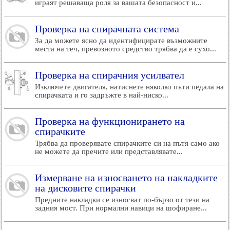
играят решаваща роля за вашата безопасност и...
Проверка на спирачната система
За да можете ясно да идентифицирате възможните
места на теч, превозното средство трябва да е сухо...
Проверка на спирачния усилвател
Изключете двигателя, натиснете няколко пъти педала на
спирачката и го задръжте в най-ниско...
Проверка на функционирането на
спирачките
Трябва да проверявате спирачките си на пътя само ако
не можете да пречите или представлявате...
Измерване на износването на накладките
на дисковите спирачки
Предните накладки се износват по-бързо от тези на
задния мост. При нормални навици на шофиране...