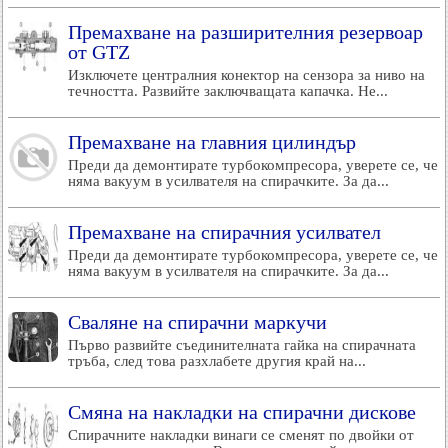
Премахване на разширителния резервоар
от GTZ
Изключете централния конектор на сензора за ниво на
течността. Развийте заключващата капачка. Не...
Премахване на главния цилиндър
Преди да демонтирате турбокомпресора, уверете се, че
няма вакуум в усилвателя на спирачките. За да...
Премахване на спирачния усилвател
Преди да демонтирате турбокомпресора, уверете се, че
няма вакуум в усилвателя на спирачките. За да...
Сваляне на спирачни маркучи
Първо развийте съединителната гайка на спирачната
тръба, след това разхлабете другия край на...
Смяна на накладки на спирачни дискове
Спирачните накладки винаги се сменят по двойки от