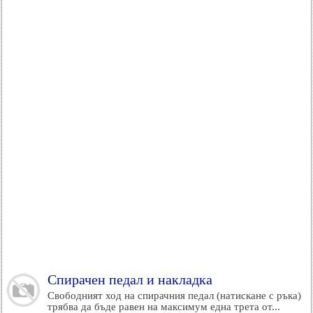
Спирачен педал и накладка
Свободният ход на спирачния педал (натискане с ръка)
трябва да бъде равен на максимум една трета от...