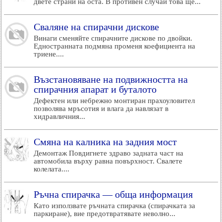
двете страни на оста. В противен случай това ще...
Сваляне на спирачни дискове
Винаги сменяйте спирачните дискове по двойки.
Едностранната подмяна променя коефициента на
триене....
Възстановяване на подвижността на
спирачния апарат и буталото
Дефектен или небрежно монтиран прахоуловител
позволява мръсотия и влага да навлязат в
хидравличния...
Смяна на калника на задния мост
Демонтаж Повдигнете здраво задната част на
автомобила върху равна повърхност. Свалете
колелата....
Ръчна спирачка — обща информация
Като използвате ръчната спирачка (спирачката за
паркиране), вие предотвратявате неволно...