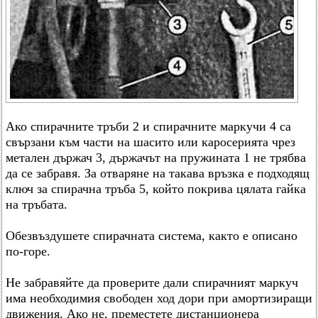
Ако спирачните тръби 2 и спирачните маркучи 4 са
свързани към части на шасито или каросерията чрез
метален държач 3, държачът на пружината 1 не трябва
да се забравя. За отваряне на такава връзка е подходящ
ключ за спирачна тръба 5, който покрива цялата гайка
на тръбата.
Обезвъздушете спирачната система, както е описано
по-горе.
Не забравяйте да проверите дали спирачният маркуч
има необходимия свободен ход дори при амортизиращи
движения. Ако не, преместете дистанционера