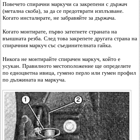
Повечето спирачни маркучи са закрепени с държач
(метална скоба), за да се предотврати изплъзване.
Когато инсталирате, не забравяйте за държача.
Когато монтирате, първо затегнете страната на
външната резба. След това закрепете другата страна на
спирачния маркуч със съединителната гайка.
Никога не монтирайте спирачен маркуч, който е
усукан. Правилното местоположение ще определите
по едноцветна ивица, гумено перло или гумен профил
по дължината на маркуча.