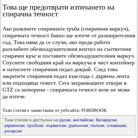
Това ще предотврати изтичането на
спирачна течност
Ако разкачите спирачната тръба (спирачния маркуч),
спирачната течност бавно ще изтече от разширителния
съд. Това няма да се случи, ако преди работа
разхлабите обезвъздушителния вентил на съответния
спирачен кръг и поставите обезвъздушителния маркуч.
Спуснете свободния край на маркуча в чист контейнер
и натиснете спирачния педал докрай. След това
закрепете спирачния педал към пода с дървена лента
или подходяща тежест. Сега захранващите отвори в
GTZ са затворени - спирачната течност вече не може
да изтече.
Тази статия е заимствана от уебсайта: FORDBOOK
Тази статия е достъпна на
руски
,
английски
,
беларуски
,
украински
,
сръбски
,
хърватски
,
румънски
,
полски
,
словашки
,
унгарски