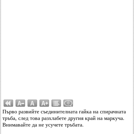
0
Първо развийте съединителната гайка на спирачната
тръба, след това разхлабете другия край на маркуча.
Внимавайте да не усучете тръбата.