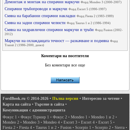
Демонтаж и монтаж на спирачни маркучи
Форд Mondeo 3 (2000-2007)
Спирачни тръбопроводи и маркучи
Форд Escort 5 (1990-1997)
Смяна на барабанни спирачни накладки
Форд Fiesta 2 (1983-1989)
Смяна на задни спирачни челюсти
Форд Taurus 1 и 2 (1986-1994)
Смяна на хидравлични спирачни маркучи и тръби
Форд Fusion (2002-
2012)
Маркучи на охлаждащата течност — разкачване и подмяна
Форд
Transit 2 (1986-2000, дизел)
Коментари на посетители
Без коментари все още
FordBook.ru © 2014-2026
•
Пълна версия
•
Интересно за четене
•
Карта на сайта
•
Търсене в сайта
•
Комуникация с администрацията
Фокус 1
•
Фокус Турнир 1
•
Фокус 2
•
Mondeo 1
•
Mondeo 1 и 2
•
Mondeo 2
•
Mondeo 3
•
Mondeo 4
•
Escort 3
•
Escort 4
•
Escort 5
•
Fiesta 2
•
Fiesta 4
•
Taurus 1 и 2
•
Fusion
•
Scorpio 1
•
Scorpio 2
•
Sierra
•