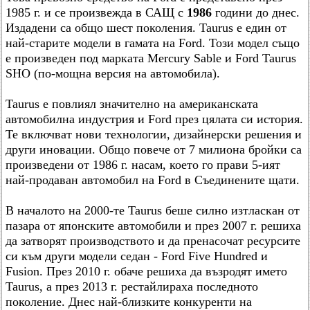
1985 г. и се произвежда в САЩ с
1986
години до днес.
Издадени са общо шест поколения. Taurus е един от
най-старите модели в гамата на Ford. Този модел също
е произведен под марката Mercury Sable и Ford Taurus
SHO (по-мощна версия на автомобила).
Taurus е повлиял значително на американската
автомобилна индустрия и Ford през цялата си история.
Те включват нови технологии, дизайнерски решения и
други иновации. Общо повече от 7 милиона бройки са
произведени от 1986 г. насам, което го прави 5-ият
най-продаван автомобил на Ford в Съединените щати.
В началото на 2000-те Taurus беше силно изтласкан от
пазара от японските автомобили и през 2007 г. решиха
да затворят производството и да пренасочат ресурсите
си към други модели седан - Ford Five Hundred и
Fusion. През 2010 г. обаче решиха да възродят името
Taurus, а през 2013 г. рестайлираха последното
поколение. Днес най-близките конкуренти на