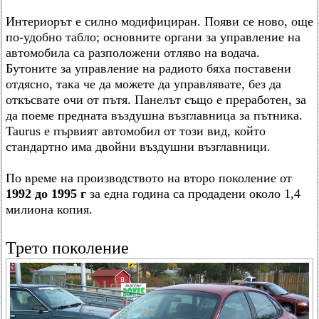
Интериорът е силно модифициран. Появи се ново, още
по-удобно табло; основните органи за управление на
автомобила са разположени отляво на водача.
Бутоните за управление на радиото бяха поставени
отдясно, така че да можете да управлявате, без да
откъсвате очи от пътя. Панелът също е преработен, за
да поеме предната въздушна възглавница за пътника.
Taurus е първият автомобил от този вид, който
стандартно има двойни въздушни възглавници.
По време на производството на второ поколение от
1992 до 1995 г
за една година са продадени около 1,4
милиона копия.
Трето поколение