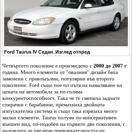
Ford Taurus IV Седан. Изглед отпред
Четвъртото поколение е произведено с
2000 до 2007 г
година. Много елементи от "овалния" дизайн бяха
заменени с правоъгълни, популярни във второто
поколение. Ford също пое по пътя на намаляване на
цената на автомобила за по-голяма
конкурентоспособност. Така че те смениха задните
спирачки с барабанни, премахнаха двойната
изпускателна система и също така изрязаха много
малки елементи. Taurus получи по-консервативен
външен вид, по-подобен на първите две поколения, с
надеждата да увеличи привлекателността на