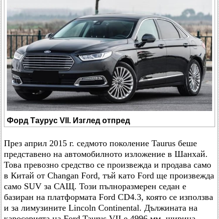
Форд Таурус VII. Изглед отпред
През април 2015 г. седмото поколение Taurus беше
представено на автомобилното изложение в Шанхай.
Това превозно средство се произвежда и продава само
в Китай от Changan Ford, тъй като Ford ще произвежда
само SUV за САЩ. Този пълноразмерен седан е
базиран на платформата Ford CD4.3, която се използва
и за лимузините Lincoln Continental. Дължината на
каросерията на Ford Taurus VII е 4996 мм, ширина