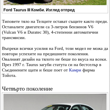
Ford Taurus III Комби. Изглед отпред
Типовете тяло на Телците остават същите както преди.
Останалите двигатели са 3-литров бензинов V6
(Vulcan V6 и Duratec 30), 4-степенни автоматични
трансмисии.
Въпреки всички усилия на Ford, този модел не можа да
повтори успехите на предишните поколения.
Овалният дизайн на тялото не беше по вкуса на всеки.
През 1997 г. Taurus загуби статута си на бестселър в
Съединените щати и беше поет от
Камри
фирма
Тойота.
Четвърто поколение