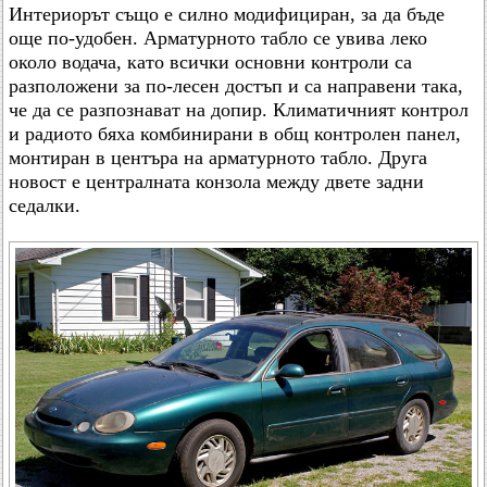
Интериорът също е силно модифициран, за да бъде
още по-удобен. Арматурното табло се увива леко
около водача, като всички основни контроли са
разположени за по-лесен достъп и са направени така,
че да се разпознават на допир. Климатичният контрол
и радиото бяха комбинирани в общ контролен панел,
монтиран в центъра на арматурното табло. Друга
новост е централната конзола между двете задни
седалки.