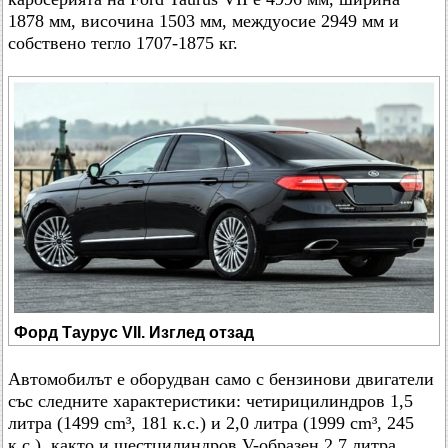
1878 мм, височина 1503 мм, междуосие 2949 мм и
собствено тегло 1707-1875 кг.
Форд Таурус VII. Изглед отзад
Автомобилът е оборудван само с бензинови двигатели
със следните характеристики: четирицилиндров 1,5
литра (1499 cm³, 181 к.с.) и 2,0 литра (1999 cm³, 245
к.с.), както и шестцилиндров V-образен 2,7 литра