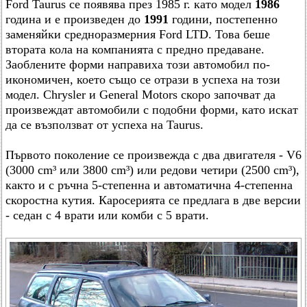
Ford Taurus се появява през 1985 г. като модел
1986
година и е произведен до
1991
години, постепенно
заменяйки средноразмерния Ford LTD. Това беше
втората кола на компанията с предно предаване.
Заоблените форми направиха този автомобил по-
икономичен, което също се отрази в успеха на този
модел. Chrysler и General Motors скоро започват да
произвеждат автомобили с подобни форми, като искат
да се възползват от успеха на Taurus.
Първото поколение се произвежда с два двигателя - V6
(3000 cm³ или 3800 cm³) или редови четири (2500 cm³),
както и с ръчна 5-степенна и автоматична 4-степенна
скоростна кутия. Каросерията се предлага в две версии
- седан с 4 врати или комби с 5 врати.