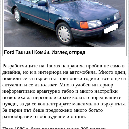
Ford Taurus I Комби. Изглед отпред
Разработчиците на Taurus направиха пробив не само в
дизайна, но и в интериора на автомобила. Много идеи,
появили се за първи път през онези години, все още са
актуални и се използват. Много удобен интериор,
информативно арматурно табло и много настройки
позволиха да персонализирате колата според вашите
нужди, за да се концентрирате максимално върху пътя.
За първи път беше предложено много богато
разнообразие от оборудване и опции.
През 1986 г. бяха продадени около 200 хиляди