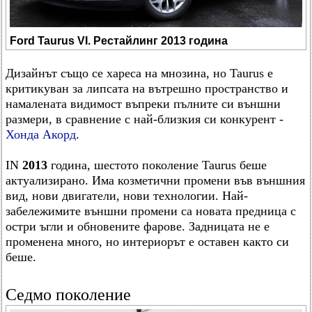
Ford Taurus VI. Рестайлинг 2013 година
Дизайнът също се хареса на мнозина, но Taurus е
критикуван за липсата на вътрешно пространство и
намалената видимост въпреки пълните си външни
размери, в сравнение с най-близкия си конкурент -
Хонда Акорд
.
IN
2013
година, шестото поколение Taurus беше
актуализирано. Има козметични промени във външния
вид, нови двигатели, нови технологии. Най-
забележимите външни промени са новата предница с
остри ъгли и обновените фарове. Задницата не е
променена много, но интериорът е оставен както си
беше.
Седмо поколение