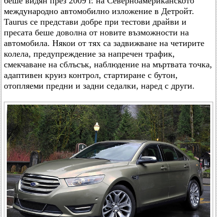
беше видян през 2009 г. на Северноамериканското
международно автомобилно изложение в Детройт.
Taurus се представи добре при тестови драйви и
пресата беше доволна от новите възможности на
автомобила. Някои от тях са задвижване на четирите
колела, предупреждение за напречен трафик,
смекчаване на сблъсък, наблюдение на мъртвата точка,
адаптивен круиз контрол, стартиране с бутон,
отопляеми предни и задни седалки, наред с други.