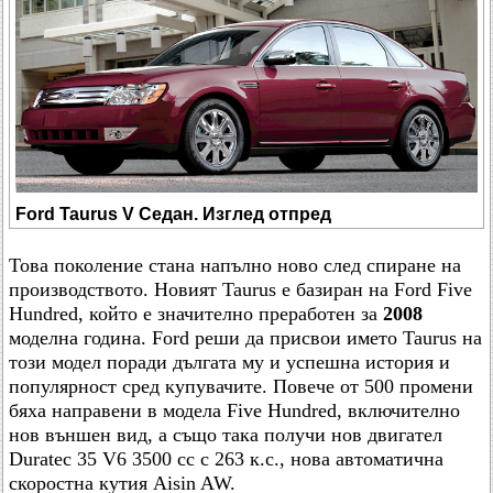
Ford Taurus V Седан. Изглед отпред
Това поколение стана напълно ново след спиране на
производството. Новият Taurus е базиран на Ford Five
Hundred, който е значително преработен за
2008
моделна година. Ford реши да присвои името Taurus на
този модел поради дългата му и успешна история и
популярност сред купувачите. Повече от 500 промени
бяха направени в модела Five Hundred, включително
нов външен вид, а също така получи нов двигател
Duratec 35 V6 3500 cc с 263 к.с., нова автоматична
скоростна кутия Aisin AW.