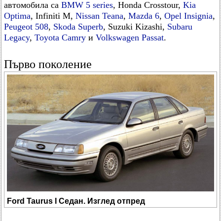
автомобила са
BMW 5 series
, Honda Crosstour,
Kia
Optima
, Infiniti M,
Nissan Teana
,
Mazda 6
,
Opel Insignia
,
Peugeot 508
,
Skoda Superb
, Suzuki Kizashi,
Subaru
Legacy
,
Toyota Camry
и
Volkswagen Passat
.
Първо поколение
Ford Taurus I Седан. Изглед отпред