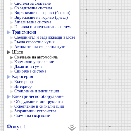
Система за смазване
Охладителна система
Впръскване на гориво (бензин)
Впръскване на гориво (дизел)
Запалителна система
Горивна и изпускателна система
Трансмисия
Съединител и задвижващи валове
Ръчна скоростна кутия
Автоматична скоростна кутия
Шаси
Окачване на автомобила
Кормилно управление
Джанти и гуми
Спирачна система
Каросерия
Екстериор
Интериор
Отопление и вентилация
Електрическо оборудване
Оборудване и инструменти
Осветление и сигнализация
Захранващи устройства
Схеми на свързване
Фокус 1