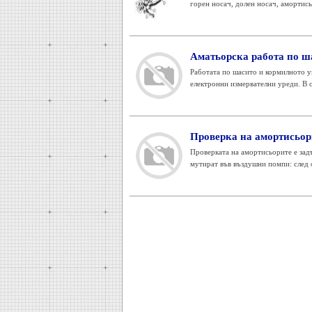
горен носач, долен носач, амортись
Аматьорска работа по ш
Работата по шасито и кормилното у
електронни измервателни уреди. В с
Проверка на амортисьор
Проверката на амортисьорите е зад
мутират във въздушни помпи: след о