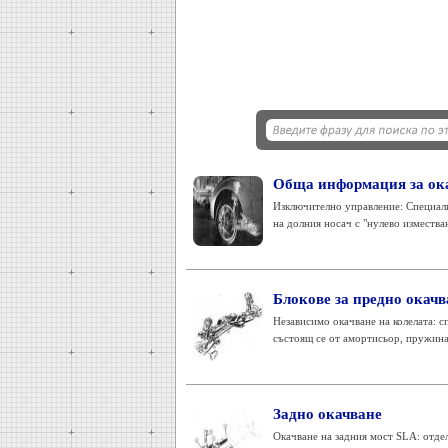
Обща информация за ок
Изключително управление: Специали
на долния носач с "нулево изместван
Блокове за предно окачв
Независимо окачване на колелата: с
състоящ се от амортисьор, пружина 
Задно окачване
Окачване на задния мост SLA: отдел