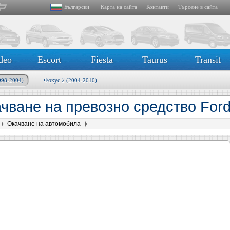
Български
Карта на сайта
Контакти
Търсене в сайта
deo
Escort
Fiesta
Taurus
Transit
Фокус 2
998-2004)
(2004-2010)
чване на превозно средство Ford 
Окачване на автомобила