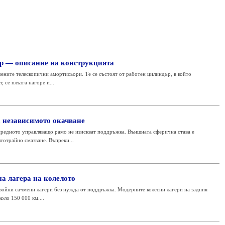
р — описание на конструкцията
ените телескопични амортисьори. Те се състоят от работен цилиндър, в който
 се плъзга нагоре и...
а независимото окачване
редното управляващо рамо не изискват поддръжка. Външната сферична става е
лготрайно смазване. Въпреки...
а лагера на колелото
двойни сачмени лагери без нужда от поддръжка. Модерните колесни лагери на задния
оло 150 000 км....