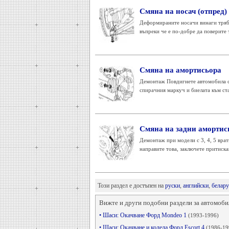
Смяна на носач (отпред)
Деформираните носачи винаги трябва
въпреки че е по-добре да поверите т
Смяна на амортисьора
Демонтаж Повдигнете автомобила си
спирачния маркуч и биелата към ста
Смяна на задни амортис
Демонтаж при модели с 3, 4, 5 врат
направите това, заключете притиска
Този раздел е достъпен на
руски
,
английски
,
белару
Вижте и други подобни раздели за автомоби
• Шаси: Окачване Форд Mondeo 1
(1993-1996)
• Шаси: Окачване и колела Форд Escort 4
(1986-19