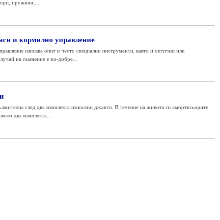
ори, пружини,...
аси и кормилно управление
правление изисква опит и често специални инструменти, както и оптични или
лучай на съмнение е по-добре...
и
ължителна след два комплекта износени джанти. В течение на живота си амортисьорите
коло два комплекта...