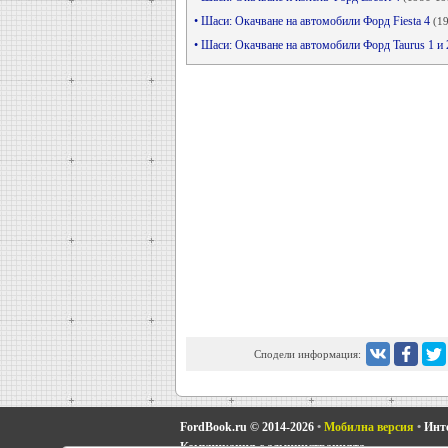
• Шаси: Окачване на автомобили Форд Fiesta 4
(1
• Шаси: Окачване на автомобили Форд Taurus 1 и
Сподели информация:
FordBook.ru © 2014-2026
•
Мобилна версия
•
Инте
Комуникация с администрацията