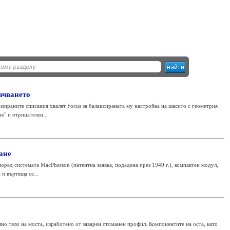
ачването
зираните списания хвалят Focus за балансираната му настройка на шасито с геометрия
е" и отрицателен...
ане
поред системата MacPherson (патентна заявка, подадена през 1949 г.), компактен модул,
и въртяща се...
но тяло на моста, изработено от заварен стоманен профил. Компонентите на оста, като