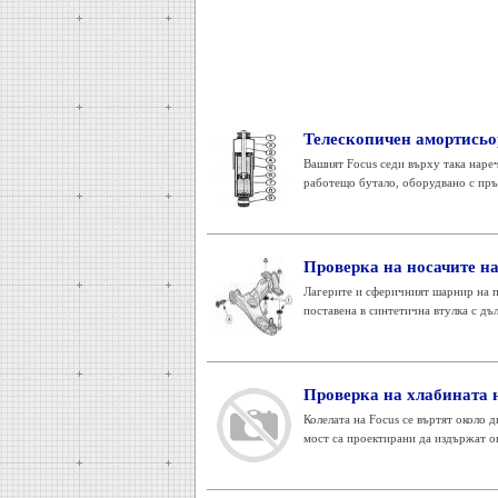
Телескопичен амортисьо
Вашият Focus седи върху така нареч
работещо бутало, оборудвано с прът,
Проверка на носачите н
Лагерите и сферичният шарнир на п
поставена в синтетична втулка с дъ
Проверка на хлабината н
Колелата на Focus се въртят около 
мост са проектирани да издържат ок