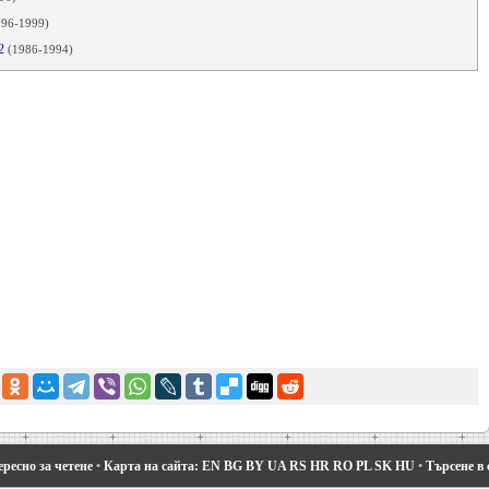
996-1999)
 2
(1986-1994)
ресно за четене
•
Карта на сайта:
EN
BG
BY
UA
RS
HR
RO
PL
SK
HU
•
Търсене в 