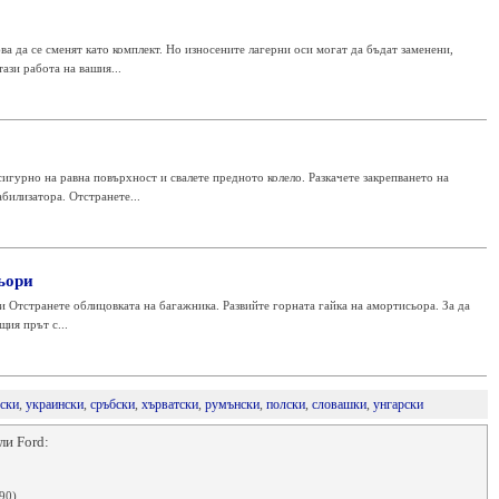
 да се сменят като комплект. Но износените лагерни оси могат да бъдат заменени,
ази работа на вашия...
гурно на равна повърхност и свалете предното колело. Разкачете закрепването на
билизатора. Отстранете...
ьори
и Отстранете облицовката на багажника. Развийте горната гайка на амортисьора. За да
щия прът с...
ски
,
украински
,
сръбски
,
хърватски
,
румънски
,
полски
,
словашки
,
унгарски
ли Ford:
90)