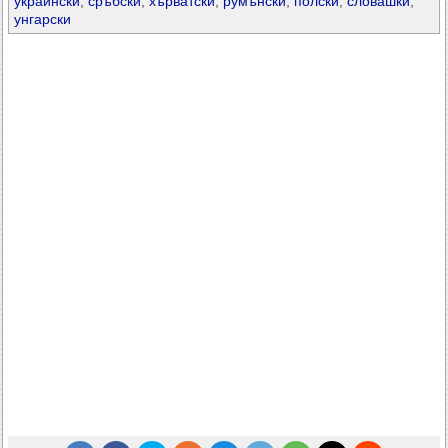
украински
,
сръбски
,
хърватски
,
румънски
,
полски
,
словашки
,
унгарски