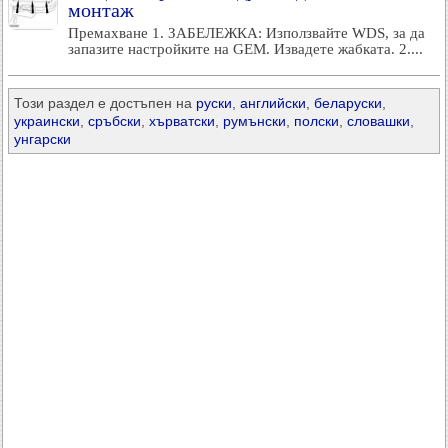
монтаж
Премахване 1. ЗАБЕЛЕЖКА: Използвайте WDS, за да
запазите настройките на GEM. Извадете жабката. 2....
Този раздел е достъпен на
руски
,
английски
,
беларуски
,
украински
,
сръбски
,
хърватски
,
румънски
,
полски
,
словашки
,
унгарски