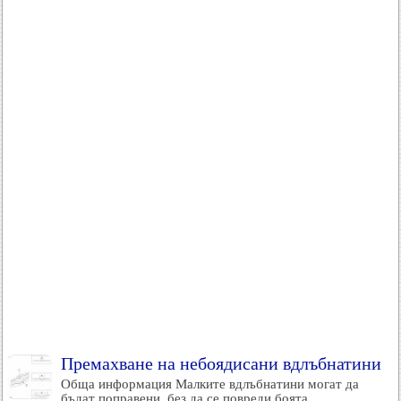
Премахване на небоядисани вдлъбнатини
Обща информация Малките вдлъбнатини могат да
бъдат поправени, без да се повреди боята....