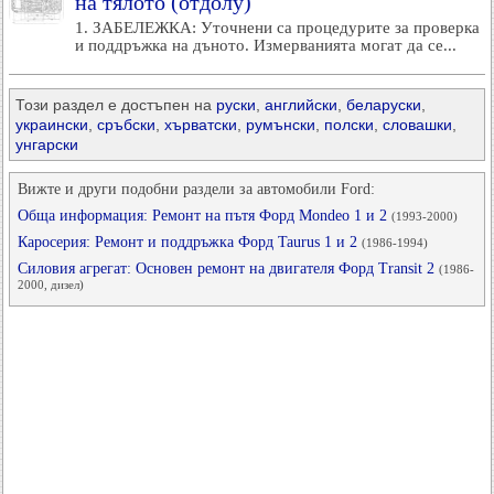
на тялото (отдолу)
1. ЗАБЕЛЕЖКА: Уточнени са процедурите за проверка
и поддръжка на дъното. Измерванията могат да се...
Този раздел е достъпен на
руски
,
английски
,
беларуски
,
украински
,
сръбски
,
хърватски
,
румънски
,
полски
,
словашки
,
унгарски
Вижте и други подобни раздели за автомобили Ford:
Обща информация: Ремонт на пътя Форд Mondeo 1 и 2
(1993-2000)
Каросерия: Ремонт и поддръжка Форд Taurus 1 и 2
(1986-1994)
Силовия агрегат: Основен ремонт на двигателя Форд Transit 2
(1986-
2000, дизел)