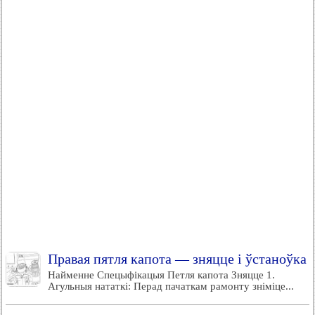
Правая пятля капота — зняцце і ўстаноўка
Найменне Спецыфікацыя Петля капота Зняцце 1.
Агульныя нататкі: Перад пачаткам рамонту зніміце...