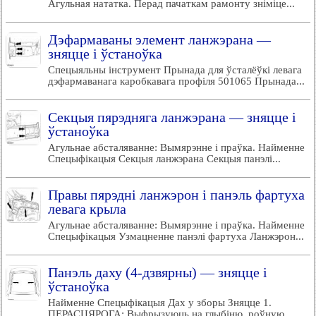
Агульная нататка. Перад пачаткам рамонту зніміце...
Дэфармаваны элемент ланжэрана —
зняцце і ўстаноўка
Спецыяльны інструмент Прынада для ўсталёўкі левага
дэфармаванага каробкавага профіля 501065 Прынада...
Секцыя пярэдняга ланжэрана — зняцце і
ўстаноўка
Агульнае абсталяванне: Вымярэнне і праўка. Найменне
Спецыфікацыя Секцыя ланжэрана Секцыя панэлі...
Правы пярэдні ланжэрон і панэль фартуха
левага крыла
Агульнае абсталяванне: Вымярэнне і праўка. Найменне
Спецыфікацыя Узмацненне панэлі фартуха Ланжэрон...
Панэль даху (4-дзвярны) — зняцце і
ўстаноўка
Найменне Спецыфікацыя Дах у зборы Зняцце 1.
ПЕРАСЦЯРОГА: Выфрызуюць на глыбіню, роўную