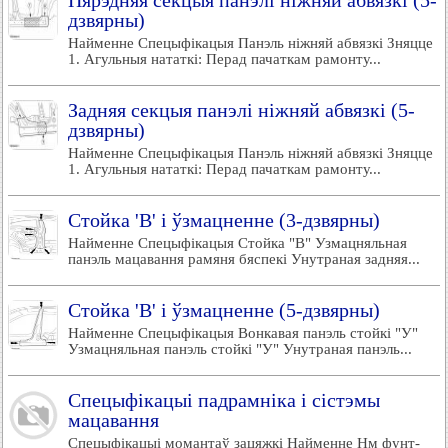
Пярэдняя секцыя панэлі ніжняй абвязкі (5-
дзвярны)
Найменне Спецыфікацыя Панэль ніжняй абвязкі Зняцце
1. Агульныя нататкі: Перад пачаткам рамонту...
Задняя секцыя панэлі ніжняй абвязкі (5-
дзвярны)
Найменне Спецыфікацыя Панэль ніжняй абвязкі Зняцце
1. Агульныя нататкі: Перад пачаткам рамонту...
Стойка 'B' і ўзмацненне (3-дзвярны)
Найменне Спецыфікацыя Стойка "В" Узмацняльная
панэль мацавання рамяня бяспекі Унутраная задняя...
Стойка 'B' і ўзмацненне (5-дзвярны)
Найменне Спецыфікацыя Вонкавая панэль стойкі "У"
Узмацняльная панэль стойкі "У" Унутраная панэль...
Спецыфікацыі падрамніка і сістэмы
мацавання
Спецыфікацыі момантаў зацяжкі Найменне Нм фунт-