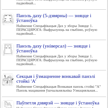
падвойнай...
Панэль даху (5-дзвярны) — зняцце і
ўстаноўка
Найменне Спецыфікацыя Дах у зборы Зняцце 1.
ПЕРАСЦЯРОГА: Выфрызуюць на глыбіню, роўную
падвойнай...
Панэль даху (універсал) — зняцце і
ўстаноўка
Найменне Спецыфікацыя Дах у зборы Зняцце 1.
ПЕРАСЦЯРОГА: Выфрызуюць на глыбіню, роўную
падвойнай...
Секцыя і ўзмацненне вонкавай панэлі
стойкі 'A'
Найменне Спецыфікацыя Вонкавая панэль стойкі "А"
Панэль мацавання ўшчыльняльніка Узмацняльная...
Паўпетля дзвярэй — зняцце і ўстаноўка