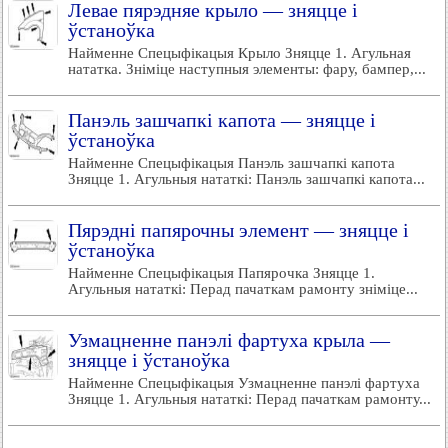
Левае пярэдняе крыло — зняцце і
ўстаноўка
Найменне Спецыфікацыя Крыло Зняцце 1. Агульная
нататка. Зніміце наступныя элементы: фару, бампер,...
Панэль зашчапкі капота — зняцце і
ўстаноўка
Найменне Спецыфікацыя Панэль зашчапкі капота
Зняцце 1. Агульныя нататкі: Панэль зашчапкі капота...
Пярэдні папярочны элемент — зняцце і
ўстаноўка
Найменне Спецыфікацыя Папярочка Зняцце 1.
Агульныя нататкі: Перад пачаткам рамонту зніміце...
Узмацненне панэлі фартуха крыла —
зняцце і ўстаноўка
Найменне Спецыфікацыя Узмацненне панэлі фартуха
Зняцце 1. Агульныя нататкі: Перад пачаткам рамонту...