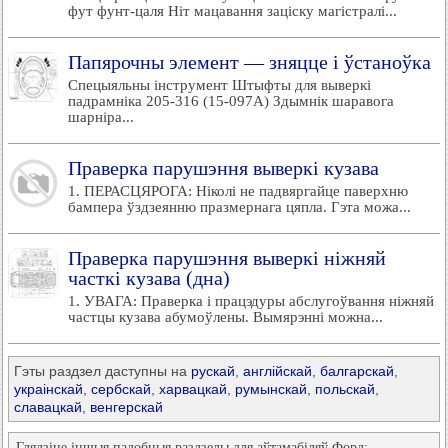
фут фунт-цаля Ніт мацавання заціску магістралі...
Папярочны элемент — зняцце і ўстаноўка
Спецыяльны інструмент Штыфты для выверкі
падрамніка 205-316 (15-097А) Здымнік шаравога
шарніра...
Праверка парушэння выверкі кузава
1. ПЕРАСЦЯРОГА: Ніколі не падвяргайце паверхню
бампера ўздзеянню празмернага цяпла. Гэта можа...
Праверка парушэння выверкі ніжняй
часткі кузава (дна)
1. УВАГА: Праверка і працэдуры абслугоўвання ніжняй
частцы кузава абумоўлены. Вымярэнні можна...
Гэты раздзел даступны на
рускай
,
англійскай
,
балгарскай
,
украінскай
,
сербскай
,
харвацкай
,
румынскай
,
польскай
,
славацкай
,
венгерскай
Глядзіце іншыя падобныя раздзелы для аўтамабіляў Форд: