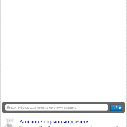
Апісанне і прынцып дзеяння