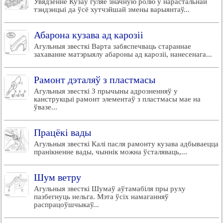
Увядзенне Кузаў гуляе значную ролю ў нарастальнай
тэндэнцыі да ўсё хутчэйшай змены варыянтаў...
Абарона кузава ад карозіі
Агульныя звесткі Варта забяспечваць стараннае
захаванне матэрыялу абароны ад карозіі, нанесенага...
Рамонт дэталяў з пластмасы
Агульныя звесткі З прычыны адрозненняў у
канструкцыі рамонт элементаў з пластмасы мае на
ўвазе...
Працёкі вады
Агульныя звесткі Калі пасля рамонту кузава адбываецца
пранікненне вады, чыннік можна ўсталяваць,...
Шум ветру
Агульныя звесткі Шумаў аўтамабіля пры руху
пазбегнуць нельга. Мэта ўсіх намаганняў
распрацоўшчыкаў...