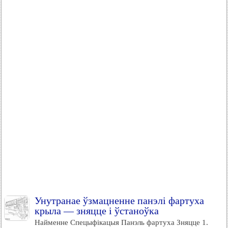
Унутранае ўзмацненне панэлі фартуха
крыла — зняцце і ўстаноўка
Найменне Спецыфікацыя Панэль фартуха Зняцце 1.