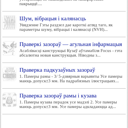
пакрыццё....
Шум, вібрацыя і калянасць
Увядзенне Гэты раздзел дае кароткі агляд таго, як
параметры шуму, вібрацыі і калянасці (NVH)...
Праверкі зазораў — агульная інфармацыя
Асаблівасці канструкцыі Кузаў аўтамабіля Focus - гэта
абсалютна новая канструкцыя. Ніводны з...
Праверка падкузаўных зазораў
1. Памеры рамы - 3/ 5-дзвярныя варыянты Усе памеры
маюць допуск±3 мм. На падрабязных ілюстрацыях...
Праверка зазораў рамы і кузава
1. Памеры кузава перадок усе мадэлі 2. Усе памеры
маюць допуск±3 мм. Усе памеры адкладаюцца ад...