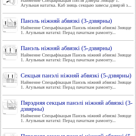
Найменне Спецыфікацыя Пятля дзверы Зняцце 1.
Агульная нататка. Каб зняць секцыю завесы дзвярэй з...
Панэль ніжняй абвязкі (3-дзвярны)
Найменне Спецыфікацыя Панэль ніжняй абвязкі Зняцце
1. Агульныя нататкі: Перад пачаткам рамонту...
Панэль ніжняй абвязкі (5-дзвярны)
Найменне Спецыфікацыя Панэль ніжняй абвязкі Зняцце
1. Агульныя нататкі: Перад пачаткам рамонту...
Секцыя панэлі ніжняй абвязкі (5-дзвярны)
Найменне Спецыфікацыя Панэль ніжняй абвязкі Зняцце
1. Агульныя нататкі: Перад пачаткам рамонту...
Пярэдняя секцыя панэлі ніжняй абвязкі (3-
дзвярны)
Найменне Спецыфікацыя Панэль ніжняй абвязкі Зняцце
1. Агульныя нататкі: Перад пачаткам рамонту...