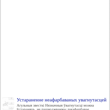
Устараненне неафарбаваных увагнутасцей
Агульныя звесткі Нязначныя ўвагнутасці можна
ўстараняць, не пашкоджваючы лакафарбавае