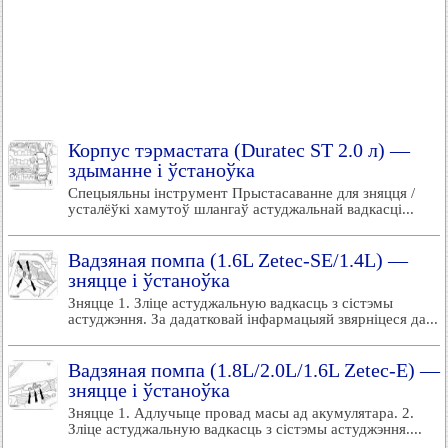
Корпус тэрмастата (Duratec ST 2.0 л) —
здыманне і ўстаноўка
Спецыяльны інструмент Прыстасаванне для зняцця /
усталёўкі хамутоў шлангаў астуджальнай вадкасці...
Вадзяная помпа (1.6L Zetec-SE/1.4L) —
зняцце і ўстаноўка
Зняцце 1. Зліце астуджальную вадкасць з сістэмы
астуджэння. За дадатковай інфармацыяй звярніцеся да...
Вадзяная помпа (1.8L/2.0L/1.6L Zetec-E) —
зняцце і ўстаноўка
Зняцце 1. Адлучыце провад масы ад акумулятара. 2.
Зліце астуджальную вадкасць з сістэмы астуджэння....