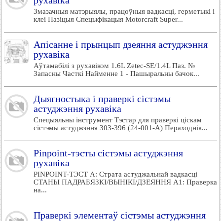
рухавіка
Змазачныя матэрыялы, працоўныя вадкасці, герметыкі і
клеі Пазіцыя Спецыфікацыя Motorcraft Super...
Апісанне і прынцып дзеяння астуджэння
рухавіка
Аўтамабілі з рухавіком 1.6L Zetec-SE/1.4L Паз. №
Запасны Часткі Найменне 1 - Пашыральны бачок...
Дыягностыка і праверкі сістэмы
астуджэння рухавіка
Спецыяльны інструмент Тэстар для праверкі ціскам
сістэмы астуджэння 303-396 (24-001-А) Пераходнік...
Pinpoint-тэсты сістэмы астуджэння
рухавіка
PINPOINT-ТЭСТ A: Страта астуджальнай вадкасці
СТАНЫ ПАДРАБЯЗКІ/ВЫНІКІ/ДЗЕЯННЯ A1: Праверка
на...
Праверкі элементаў сістэмы астуджэння