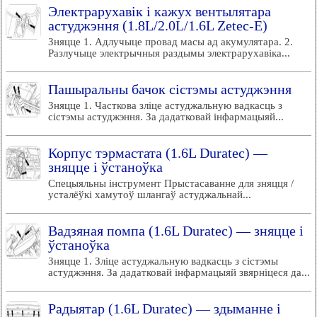
Электрарухавік і кажух вентылятара
астуджэння (1.8L/2.0L/1.6L Zetec-E)
Зняцце 1. Адлучыце провад масы ад акумулятара. 2.
Разлучыце электрычныя раздымы электрарухавіка...
Пашыральны бачок сістэмы астуджэння
Зняцце 1. Часткова зліце астуджальную вадкасць з
сістэмы астуджэння. За дадатковай інфармацыяй...
Корпус тэрмастата (1.6L Duratec) —
зняцце і ўстаноўка
Спецыяльны інструмент Прыстасаванне для зняцця /
усталёўкі хамутоў шлангаў астуджальнай...
Вадзяная помпа (1.6L Duratec) — зняцце і
ўстаноўка
Зняцце 1. Зліце астуджальную вадкасць з сістэмы
астуджэння. За дадатковай інфармацыяй звярніцеся да...
Радыятар (1.6L Duratec) — здыманне і