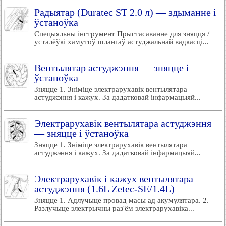
Радыятар (Duratec ST 2.0 л) — здыманне і
ўстаноўка
Спецыяльны інструмент Прыстасаванне для зняцця /
усталёўкі хамутоў шлангаў астуджальнай вадкасці...
Вентылятар астуджэння — зняцце і
ўстаноўка
Зняцце 1. Зніміце электрарухавік вентылятара
астуджэння і кажух. За дадатковай інфармацыяй...
Электрарухавік вентылятара астуджэння
— зняцце і ўстаноўка
Зняцце 1. Зніміце электрарухавік вентылятара
астуджэння і кажух. За дадатковай інфармацыяй...
Электрарухавік і кажух вентылятара
астуджэння (1.6L Zetec-SE/1.4L)
Зняцце 1. Адлучыце провад масы ад акумулятара. 2.
Разлучыце электрычны раз'ём электрарухавіка...