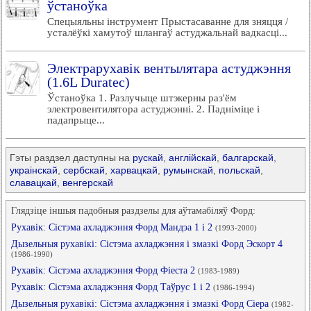
ўстаноўка
Спецыяльны інструмент Прыстасаванне для зняцця /
усталёўкі хамутоў шлангаў астуджальнай вадкасці...
Электрарухавік вентылятара астуджэння
(1.6L Duratec)
Ўстаноўка 1. Разлучыце штэкерны раз'ём
электровентилятора астуджэнні. 2. Падніміце і
падапрыце...
Гэты раздзел даступны на
рускай
,
англійскай
,
балгарскай
,
украінскай
,
сербскай
,
харвацкай
,
румынскай
,
польскай
,
славацкай
,
венгерскай
Глядзіце іншыя падобныя раздзелы для аўтамабіляў Форд:
Рухавік: Сістэма ахладжэння Форд Мандэа 1 і 2
(1993-2000)
Дызельныя рухавікі: Сістэма ахладжэння і змазкі Форд Эскорт 4
(1986-1990)
Рухавік: Сістэма ахладжэння Форд Фіеста 2
(1983-1989)
Рухавік: Сістэма ахладжэння Форд Таўрус 1 і 2
(1986-1994)
Дызельныя рухавікі: Сістэма ахладжэння і змазкі Форд Сіера
(1982-