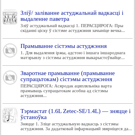
Зліў/ заліванне астуджальнай вадкасці і
выдаленне паветра
Зліў астуджальнай вадкасці 1. ПЕРАСЦЯРОГА: Пры
скіданні ціску ў сістэме астуджэння зачыніце вечка...
Прамыванне сістэмы астуджэння
1. Для выдалення іржы, адстою і іншага іншароднага
матэрыялу з сістэмы астуджэння выкарыстоўвайце...
Зваротнае прамыванне (прамыванне
супрацьтокам) сістэмы астуджэння
ПЕРАСЦЯРОГА: Асяродак ацяпляльніка варта
прамываць супрацьтокам асобна ад сістэмы
астуджэння...
Тэрмастат (1.6L Zetec-SE/1.4L) — зняцце і
ўстаноўка
Зняцце 1. Зліце астуджальную вадкасць з сістэмы
астуджэння. За дадатковай інфармацыяй звярніцеся да...