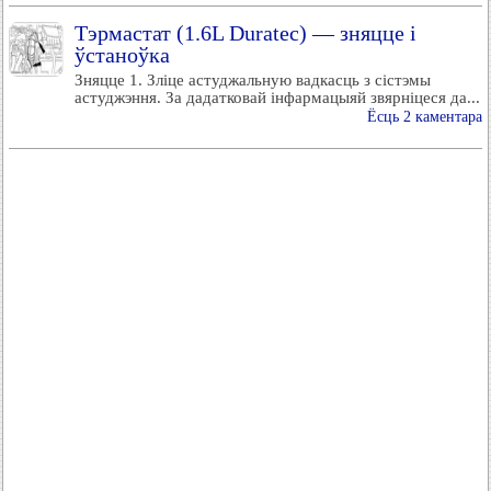
Тэрмастат (1.6L Duratec) — зняцце і
ўстаноўка
Зняцце 1. Зліце астуджальную вадкасць з сістэмы
астуджэння. За дадатковай інфармацыяй звярніцеся да...
Ёсць 2 каментара