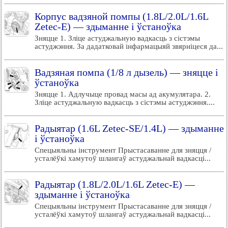
Корпус вадзяной помпы (1.8L/2.0L/1.6L
Zetec-E) — здыманне і ўстаноўка
Зняцце 1. Зліце астуджальную вадкасць з сістэмы
астуджэння. За дадатковай інфармацыяй звярніцеся да...
Вадзяная помпа (1/8 л дызель) — зняцце і
ўстаноўка
Зняцце 1. Адлучыце провад масы ад акумулятара. 2.
Зліце астуджальную вадкасць з сістэмы астуджэння....
Радыятар (1.6L Zetec-SE/1.4L) — здыманне
і ўстаноўка
Спецыяльны інструмент Прыстасаванне для зняцця /
усталёўкі хамутоў шлангаў астуджальнай вадкасці...
Радыятар (1.8L/2.0L/1.6L Zetec-E) —
здыманне і ўстаноўка
Спецыяльны інструмент Прыстасаванне для зняцця /
усталёўкі хамутоў шлангаў астуджальнай вадкасці...