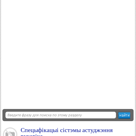
Спецыфікацыі сістэмы астуджэння