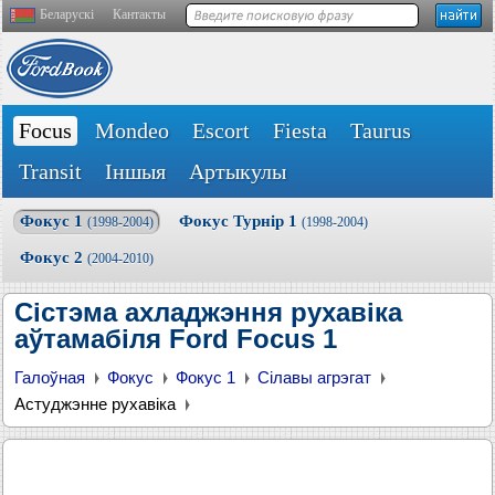
Беларускі
Кантакты
Focus
Mondeo
Escort
Fiesta
Taurus
Transit
Іншыя
Артыкулы
Фокус 1
Фокус Турнір 1
(1998-2004)
(1998-2004)
Фокус 2
(2004-2010)
Сістэма ахладжэння рухавіка
аўтамабіля Ford Focus 1
Галоўная
Фокус
Фокус 1
Сілавы агрэгат
Астуджэнне рухавіка