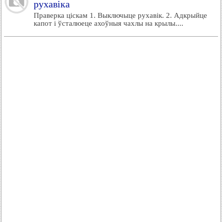
рухавіка
Праверка ціскам 1. Выключыце рухавік. 2. Адкрыйце
капот і ўсталюеце ахоўныя чахлы на крылы....