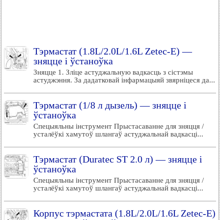
Тэрмастат (1.8L/2.0L/1.6L Zetec-E) —
зняцце і ўстаноўка
Зняцце 1. Зліце астуджальную вадкасць з сістэмы
астуджэння. За дадатковай інфармацыяй звярніцеся да...
Тэрмастат (1/8 л дызель) — зняцце і
ўстаноўка
Спецыяльны інструмент Прыстасаванне для зняцця /
усталёўкі хамутоў шлангаў астуджальнай вадкасці...
Тэрмастат (Duratec ST 2.0 л) — зняцце і
ўстаноўка
Спецыяльны інструмент Прыстасаванне для зняцця /
усталёўкі хамутоў шлангаў астуджальнай вадкасці...
Корпус тэрмастата (1.8L/2.0L/1.6L Zetec-E)