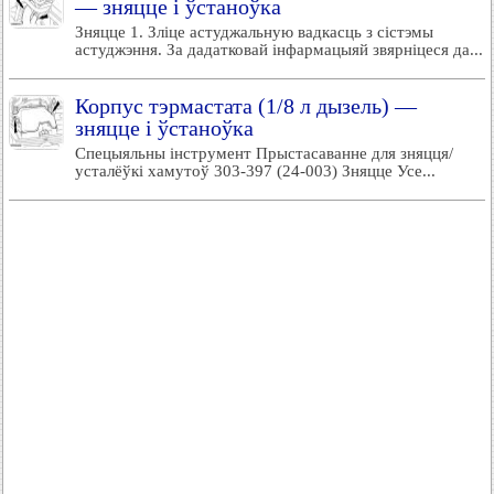
— зняцце і ўстаноўка
Зняцце 1. Зліце астуджальную вадкасць з сістэмы
астуджэння. За дадатковай інфармацыяй звярніцеся да...
Корпус тэрмастата (1/8 л дызель) —
зняцце і ўстаноўка
Спецыяльны інструмент Прыстасаванне для зняцця/
усталёўкі хамутоў 303-397 (24-003) Зняцце Усе...