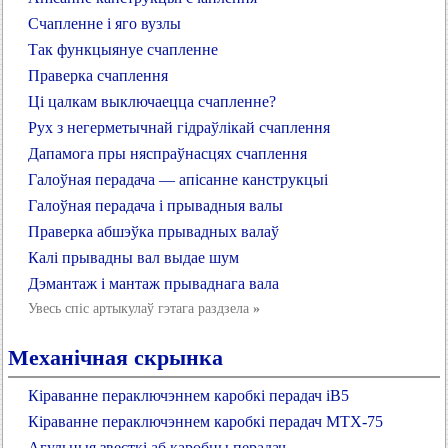
Счапленне і яго вузлы
Так функцыянуе счапленне
Праверка счаплення
Ці цалкам выключаецца счапленне?
Рух з негерметычнай гідраўлікай счаплення
Дапамога пры няспраўнасцях счаплення
Галоўная перадача — апісанне канструкцыі
Галоўная перадача і прывадныя валы
Праверка абшэўка прывадных валаў
Калі прывадны вал выдае шум
Дэмантаж і мантаж прываднага вала
Увесь спіс артыкулаў гэтага раздзела
»
Механічная скрынка
Кіраванне пераключэннем каробкі перадач iB5
Кіраванне пераключэннем каробкі перадач МТХ-75
Агульныя звесткі аб каробцы перадач