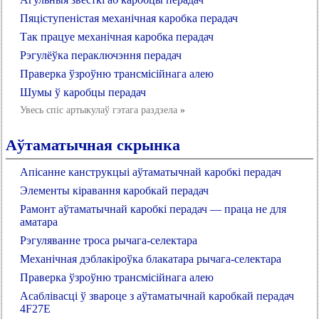
Пяціступеністая механічная каробка перадач
Так працуе механічная каробка перадач
Рэгулёўка пераключэння перадач
Праверка ўзроўню трансмісійнага алею
Шумы ў каробцы перадач
Увесь спіс артыкулаў гэтага раздзела
»
Аўтаматычная скрынка
Апісанне канструкцыі аўтаматычнай каробкі перадач
Элементы кіравання каробкай перадач
Рамонт аўтаматычнай каробкі перадач — праца не для
аматара
Рэгуляванне троса рычага-селектара
Механічная дэблакіроўка блакатара рычага-селектара
Праверка ўзроўню трансмісійнага алею
Асаблівасці ў звароце з аўтаматычнай каробкай перадач
4F27E