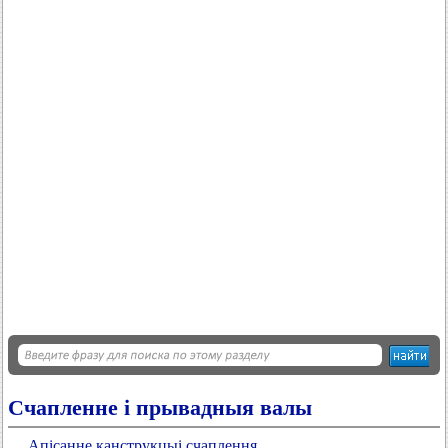
Счапленне і прывадныя валы
Апісанне канструкцыі счаплення