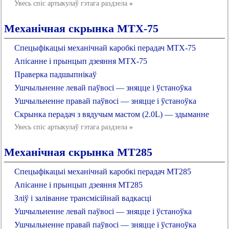
Увесь спіс артыкулаў гэтага раздзела
»
Механічная скрынка MTX-75
Спецыфікацыі механічнай каробкі перадач MTX-75
Апісанне і прынцып дзеяння MTX-75
Праверка падшыпнікаў
Ушчыльненне левай паўвосі — зняцце і ўстаноўка
Ушчыльненне правай паўвосі — зняцце і ўстаноўка
Скрынка перадач з вядучым мастом (2.0L) — здыманне
Увесь спіс артыкулаў гэтага раздзела
»
Механічная скрынка MT285
Спецыфікацыі механічнай каробкі перадач MT285
Апісанне і прынцып дзеяння MT285
Зліў і заліванне трансмісійнай вадкасці
Ушчыльненне левай паўвосі — зняцце і ўстаноўка
Ушчыльненне правай паўвосі — зняцце і ўстаноўка