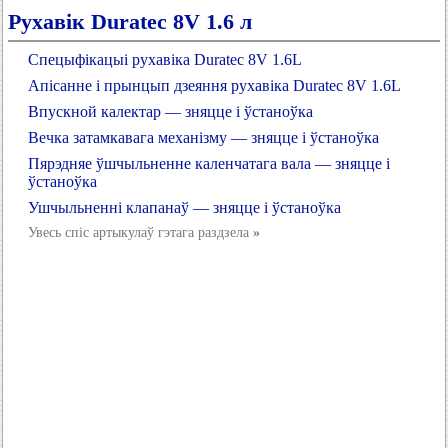
Рухавік Duratec 8V 1.6 л
Спецыфікацыі рухавіка Duratec 8V 1.6L
Апісанне і прынцып дзеяння рухавіка Duratec 8V 1.6L
Впускной калектар — зняцце і ўстаноўка
Вечка затамкавага механізму — зняцце і ўстаноўка
Пярэдняе ўшчыльненне каленчатага вала — зняцце і
ўстаноўка
Ушчыльненні клапанаў — зняцце і ўстаноўка
Увесь спіс артыкулаў гэтага раздзела
»