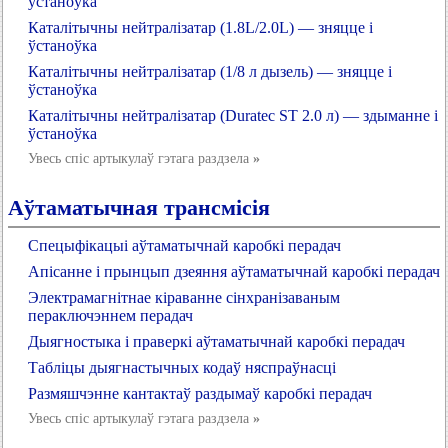
ўстаноўка
Каталітычны нейтралізатар (1.8L/2.0L) — зняцце і
ўстаноўка
Каталітычны нейтралізатар (1/8 л дызель) — зняцце і
ўстаноўка
Каталітычны нейтралізатар (Duratec ST 2.0 л) — здыманне і
ўстаноўка
Увесь спіс артыкулаў гэтага раздзела
»
Аўтаматычная трансмісія
Спецыфікацыі аўтаматычнай каробкі перадач
Апісанне і прынцып дзеяння аўтаматычнай каробкі перадач
Электрамагнітнае кіраванне сінхранізаваным
пераключэннем перадач
Дыягностыка і праверкі аўтаматычнай каробкі перадач
Табліцы дыягнастычных кодаў няспраўнасці
Размяшчэнне кантактаў раздымаў каробкі перадач
Увесь спіс артыкулаў гэтага раздзела
»