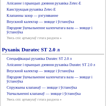
Апісанне і прынцып дзеяння рухавіка Zetec-E
Канструкцыя рухавіка Zetec-E
Клапанны зазор — рэгуляванне
Впускной калектар — зняцце і ўстаноўка
Пярэдняе ўшчыльненне каленчатага вала — зняцце і
ўстаноўка
Увесь спіс артыкулаў гэтага раздзела
»
Рухавік Duratec ST 2.0 л
Спецыфікацыі рухавіка Duratec ST 2.0 л
Апісанне і прынцып дзеяння рухавіка Duratec ST 2.0 л
Впускной калектар — зняцце і ўстаноўка
Пярэдняе ўшчыльненне каленчатага вала — зняцце і
ўстаноўка
Спружыны клапанаў — зняцце і ўстаноўка
Ушчыльненні клапанаў — зняцце і ўстаноўка
Увесь спіс артыкулаў гэтага раздзела
»