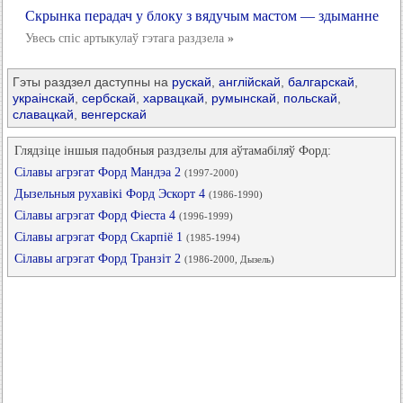
Скрынка перадач у блоку з вядучым мастом — здыманне
Увесь спіс артыкулаў гэтага раздзела
»
Гэты раздзел даступны на
рускай
,
англійскай
,
балгарскай
,
украінскай
,
сербскай
,
харвацкай
,
румынскай
,
польскай
,
славацкай
,
венгерскай
Глядзіце іншыя падобныя раздзелы для аўтамабіляў Форд:
Сілавы агрэгат Форд Мандэа 2
(1997-2000)
Дызельныя рухавікі Форд Эскорт 4
(1986-1990)
Сілавы агрэгат Форд Фіеста 4
(1996-1999)
Сілавы агрэгат Форд Скарпіё 1
(1985-1994)
Сілавы агрэгат Форд Транзіт 2
(1986-2000, Дызель)