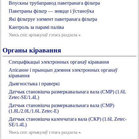
Впускны трубаправод паветранага фільтра
Паветраны фільтр — зняцце і ўстаноўка
Які фільтруе элемент паветранага фільтра
Кантроль за парамі паліва
Увесь спіс артыкулаў гэтага раздзела
»
Органы кіравання
Спецыфікацыі электронных органаў кіравання
Апісанне і прынцып дзеяння электронных органаў
кіравання
Дыягностыка і праверкі
Датчык становішча размеркавальнага вала (СМР) (1.6L
Zetec-SE/1.4L)
Датчык становішча размеркавальнага вала (СМР)
(1.8L/2.0L/1.6L Zetec-E)
Датчык становішча каленчатага вала (СКР) (1.6L Zetec-
SE/1.4L)
Увесь спіс артыкулаў гэтага раздзела
»