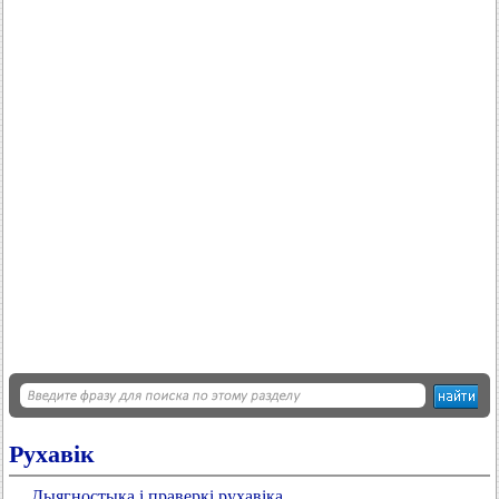
Рухавік
Дыягностыка і праверкі рухавіка