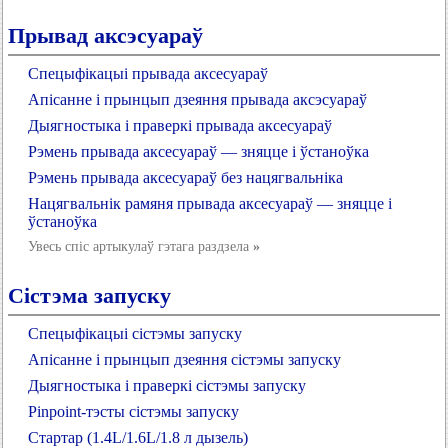
Прывад аксэсуараў
Спецыфікацыі прывада аксесуараў
Апісанне і прынцып дзеяння прывада аксэсуараў
Дыягностыка і праверкі прывада аксесуараў
Рэмень прывада аксесуараў — зняцце і ўстаноўка
Рэмень прывада аксесуараў без нацягвальніка
Нацягвальнік рамяня прывада аксесуараў — зняцце і
ўстаноўка
Увесь спіс артыкулаў гэтага раздзела
»
Сістэма запуску
Спецыфікацыі сістэмы запуску
Апісанне і прынцып дзеяння сістэмы запуску
Дыягностыка і праверкі сістэмы запуску
Pinpoint-тэсты сістэмы запуску
Стартар (1.4L/1.6L/1.8 л дызель)