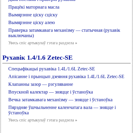
Працёкі маторнага масла
Вымярэнне ціску сціску
Вымярэнне ціску алею
Праверка затамкавага механізму — статычная (рухавік
выключаны)
Увесь спіс артыкулаў гэтага раздзела
»
Рухавік 1.4/1.6 Zetec-SE
Спецыфікацыі рухавіка 1.4L/1.6L Zetec-SE
Апісанне і прынцып дзеяння рухавіка 1.4L/1.6L Zetec-SE
Клапанны зазор — рэгуляванне
Впускной калектар — зняцце і ўстаноўка
Вечка затамкавага механізму — зняцце і ўстаноўка
Пярэдняе ўшчыльненне каленчатага вала — зняцце і
ўстаноўка
Увесь спіс артыкулаў гэтага раздзела
»