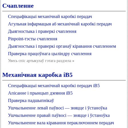
Счапленне
Спецыфікацыі механічнай каробкі перадач
Агульная інфармацыя аб механічнай каробкі перадач
Дыягностыка і праверкі счаплення
Pinpoint-тэсты счаплення
Дыягностыка і праверкі органаў кіравання счапленнем
Праверка працоўнага цыліндру счаплення
Увесь спіс артыкулаў гэтага раздзела
»
Механічная каробка iB5
Спецыфікацыі механічнай каробкі перадач iB5
Апісанне і прынцып дзеяння iB5
Праверка падшыпнікаў
Ушчыльненне левай паўвосі — зняцце і ўстаноўка
Ушчыльненне правай паўвосі — зняцце і ўстаноўка
Ушчыльненне вала кіравання пераключэннем перадач