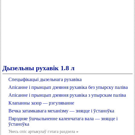
Дызельны рухавік 1.8 л
Спецыфікацыі дызельнага рухавіка
Апісанне і прынцып дзеяння рухавіка без упырску паліва
Апісанне і прынцып дзеяння рухавіка з упырскам паліва
Клапанны зазор — рэгуляванне
Вечка затамкавага механізму — зняцце і ўстаноўка
Пярэдняе ўшчыльненне каленчатага вала — зняцце і
ўстаноўка
Увесь спіс артыкулаў гэтага раздзела
»