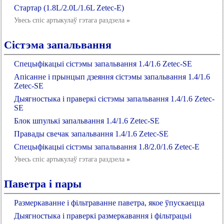
Стартар (1.8L/2.0L/1.6L Zetec-E)
Увесь спіс артыкулаў гэтага раздзела
»
Сістэма запальвання
Спецыфікацыі сістэмы запальвання 1.4/1.6 Zetec-SE
Апісанне і прынцып дзеяння сістэмы запальвання 1.4/1.6
Zetec-SE
Дыягностыка і праверкі сістэмы запальвання 1.4/1.6 Zetec-
SE
Блок шпулькі запальвання 1.4/1.6 Zetec-SE
Правады свечак запальвання 1.4/1.6 Zetec-SE
Спецыфікацыі сістэмы запальвання 1.8/2.0/1.6 Zetec-E
Увесь спіс артыкулаў гэтага раздзела
»
Паветра і пары
Размеркаванне і фільтраванне паветра, якое ўпускаецца
Дыягностыка і праверкі размеркавання і фільтрацыі