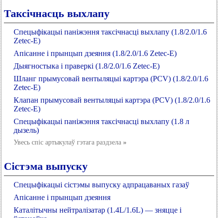
Таксічнасць выхлапу
Спецыфікацыі паніжэння таксічнасці выхлапу (1.8/2.0/1.6
Zetec-E)
Апісанне і прынцып дзеяння (1.8/2.0/1.6 Zetec-E)
Дыягностыка і праверкі (1.8/2.0/1.6 Zetec-E)
Шланг прымусовай вентыляцыі картэра (PCV) (1.8/2.0/1.6
Zetec-E)
Клапан прымусовай вентыляцыі картэра (PCV) (1.8/2.0/1.6
Zetec-E)
Спецыфікацыі паніжэння таксічнасці выхлапу (1.8 л
дызель)
Увесь спіс артыкулаў гэтага раздзела
»
Сістэма выпуску
Спецыфікацыі сістэмы выпуску адпрацаваных газаў
Апісанне і прынцып дзеяння
Каталітычны нейтралізатар (1.4L/1.6L) — зняцце і