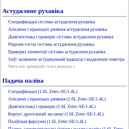
Астуджэнне рухавіка
Спецыфікацыі сістэмы астуджэння рухавіка
Апісанне і прынцып дзеяння астуджэння рухавіка
Дыягностыка і праверкі сістэмы астуджэння рухавіка
Pinpoint-тэсты сістэмы астуджэння рухавіка
Праверкі элементаў сістэмы астуджэння рухавіка
Зліў/ заліванне астуджальнай вадкасці і выдаленне паветра
Увесь спіс артыкулаў гэтага раздзела
»
Падача паліва
Спецыфікацыі (1.6L Zetec-SE/1.4L)
Апісанне і прынцып дзеяння (1.6L Zetec-SE/1.4L)
Дыягностыка і праверкі (1.6L Zetec-SE/1.4L)
Корпус дросельнай засланкі (1.6L Zetec-SE/1.4L)
Паліўныя фарсункі (1.6L Zetec-SE/1.4L)
Паляць электраправодкі сістэмы падачы паліва (1.6L Zetec-