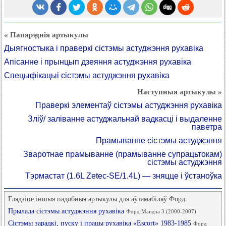
« Папярэднія артыкулы
Дыягностыка і праверкі сістэмы астуджэння рухавіка
Апісанне і прынцып дзеяння астуджэння рухавіка
Спецыфікацыі сістэмы астуджэння рухавіка
Наступныя артыкулы »
Праверкі элементаў сістэмы астуджэння рухавіка
Зліў/ заліванне астуджальнай вадкасці і выдаленне
паветра
Прамыванне сістэмы астуджэння
Зваротнае прамыванне (прамыванне супрацьтокам)
сістэмы астуджэння
Тэрмастат (1.6L Zetec-SE/1.4L) — зняцце і ўстаноўка
Глядзіце іншыя падобныя артыкулы для аўтамабіляў Форд:
Прылада сістэмы астуджэння рухавіка
Форд Мандэа 3 (2000-2007)
Сістэмы зарадкі, пуску і працы рухавіка «Escort» 1983-1985
Форд