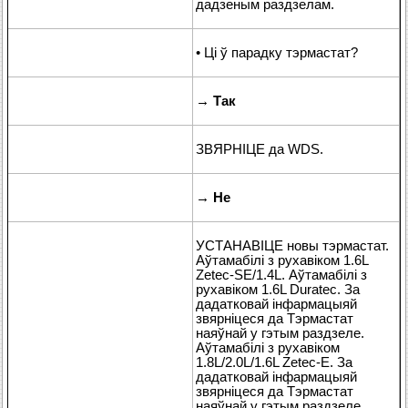
дадзеным раздзелам.
• Ці ў парадку тэрмастат?
→
Так
ЗВЯРНІЦЕ да WDS.
→
Не
УСТАНАВІЦЕ новы тэрмастат.
Аўтамабілі з рухавіком 1.6L
Zetec-SE/1.4L. Аўтамабілі з
рухавіком 1.6L Duratec. За
дадатковай інфармацыяй
звярніцеся да Тэрмастат
наяўнай у гэтым раздзеле.
Аўтамабілі з рухавіком
1.8L/2.0L/1.6L Zetec-E. За
дадатковай інфармацыяй
звярніцеся да Тэрмастат
наяўнай у гэтым раздзеле.