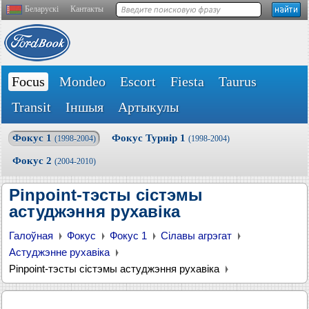
Беларускі
Кантакты
Focus
Mondeo
Escort
Fiesta
Taurus
Transit
Іншыя
Артыкулы
Фокус 1
Фокус Турнір 1
(1998-2004)
(1998-2004)
Фокус 2
(2004-2010)
Pinpoint-тэсты сістэмы
астуджэння рухавіка
Галоўная
Фокус
Фокус 1
Сілавы агрэгат
Астуджэнне рухавіка
Pinpoint-тэсты сістэмы астуджэння рухавіка