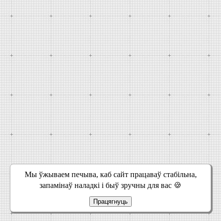
Мы ўжываем печыва, каб сайт працаваў стабільна,
запамінаў наладкі і быў зручны для вас 🍪
Працягнуць