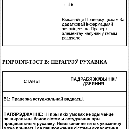
→
Не
Выканайце Праверку ціскам.За
дадатковай інфармацыяй
звярніцеся да Праверкі
элементаў наяўнай у гэтым
раздзеле.
PINPOINT-ТЭСТ B: ПЕРАГРЭЎ РУХАВІКА
ПАДРАБЯЗКІ/ВЫНІКІ/
СТАНЫ
ДЗЕЯННЯ
B1: Праверка астуджальнай вадкасці.
ПАПЯРЭДЖАННЕ: Ні пры якіх умовах не здымайце
пашыральны бачок сістэмы астуджэння пры
працавальным рухавіку. Невыкананне гэтых указанняў
можа прывесці да пашкоджання сістэмы ахладжэння