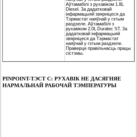
Аўтамабілі з рухавіком 1.8L
Diesel. За дадатковай
інфармацыяй звярніцеся да
Тэрмастат наяўнай у гэтым
раздзеле. Аўтамабілі з
рухавіком 2.0L Duratec ST. За
дадатковай інфармацыяй
звярніцеся да Тэрмастат
наяўнай у гэтым раздзеле.
Праверце правільнасць працы
сістэмы.
PINPOINT-ТЭСТ C: РУХАВІК НЕ ДАСЯГНЯЕ
НАРМАЛЬНАЙ РАБОЧАЙ ТЭМПЕРАТУРЫ