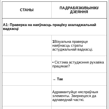
ПАДРАБЯЗКІ/ВЫНІКІ/
СТАНЫ
ДЗЕЯННЯ
A1: Праверка на наяўнасць працёку ахаладжальнай
вадкасці
1
Візуальна праверце
наяўнасць страты
астуджальнай вадкасці.
• Сістэма астуджэння рухавіка
працякае?
→
Так
Адрамантуйце няспраўныя
элементы. Звернецеся да
адпаведнай часткі.