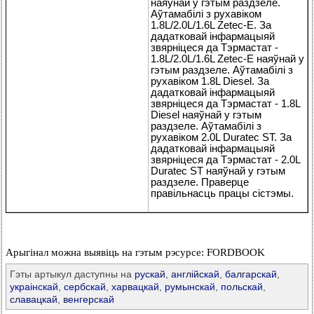
наяўнай у гэтым раздзеле.
Аўтамабілі з рухавіком
1.8L/2.0L/1.6L Zetec-E. За
дадатковай інфармацыяй
звярніцеся да Тэрмастат -
1.8L/2.0L/1.6L Zetec-E наяўнай у
гэтым раздзеле. Аўтамабілі з
рухавіком 1.8L Diesel. За
дадатковай інфармацыяй
звярніцеся да Тэрмастат - 1.8L
Diesel наяўнай у гэтым
раздзеле. Аўтамабілі з
рухавіком 2.0L Duratec ST. За
дадатковай інфармацыяй
звярніцеся да Тэрмастат - 2.0L
Duratec ST наяўнай у гэтым
раздзеле. Праверце
правільнасць працы сістэмы.
Арыгінал можна выявіць на гэтым рэсурсе: FORDBOOK
Гэты артыкул даступны на
рускай
,
англійскай
,
балгарскай
,
украінскай
,
сербскай
,
харвацкай
,
румынскай
,
польскай
,
славацкай
,
венгерскай