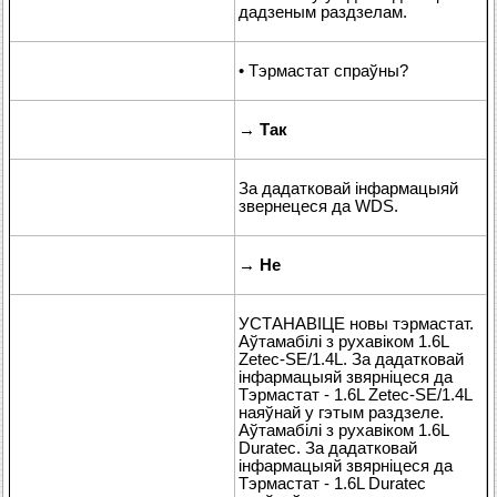
дадзеным раздзелам.
• Тэрмастат спраўны?
→
Так
За дадатковай інфармацыяй
звернецеся да WDS.
→
Не
УСТАНАВІЦЕ новы тэрмастат.
Аўтамабілі з рухавіком 1.6L
Zetec-SE/1.4L. За дадатковай
інфармацыяй звярніцеся да
Тэрмастат - 1.6L Zetec-SE/1.4L
наяўнай у гэтым раздзеле.
Аўтамабілі з рухавіком 1.6L
Duratec. За дадатковай
інфармацыяй звярніцеся да
Тэрмастат - 1.6L Duratec