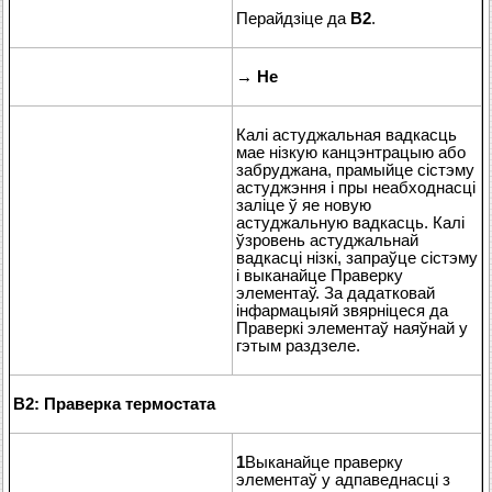
Перайдзіце да
B2
.
→
Не
Калі астуджальная вадкасць
мае нізкую канцэнтрацыю або
забруджана, прамыйце сістэму
астуджэння і пры неабходнасці
заліце ў яе новую
астуджальную вадкасць. Калі
ўзровень астуджальнай
вадкасці нізкі, запраўце сістэму
і выканайце Праверку
элементаў. За дадатковай
інфармацыяй звярніцеся да
Праверкі элементаў наяўнай у
гэтым раздзеле.
B2: Праверка термостата
1
Выканайце праверку
элементаў у адпаведнасці з