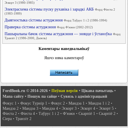
Эскорт 3 (1980-1985)
Электрасхема сістэмы пуску рухавіка і зарадкі АКБ
Форд Фіеста 2
(1983-1989)
Дыягностыка сістэмы астуджэння
Форд Таўрус 1 і 2 (1986-1994)
Праверка сістэмы астуджэння
Форд Ф'южн (2002-2012)
Пашыральны бачок сістэмы астуджэння — зняцце і ўстаноўка
Форд
Транзіт 2 (1986-2000, Дызель)
Каментары наведвальнікаў
Яшчэ няма каментароў
FordBook.ru © 2014-2026
•
Поўная версія
•
Цікава пачытаць
•
Мапа сайту
•
Пошук па сайце
•
Сувязь з адміністрацыяй
Фокус 1
•
Фокус Турнір 1
•
Фокус 2
•
Мандэа 1
•
Мандэа 1 і 2
•
Мандэа 2
•
Мандэа 3
•
Мандэа 4
•
Эскорт 3
•
Эскорт 4
•
Эскорт 5
•
Фіеста 2
•
Фіеста 4
•
Таўрус 1 і 2
•
Ф'южн
•
Скарпіё 1
•
Скарпіё 2
•
Сіера
•
Транзіт 2