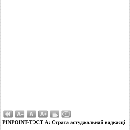
0
PINPOINT-ТЭСТ A: Страта астуджальнай вадкасці