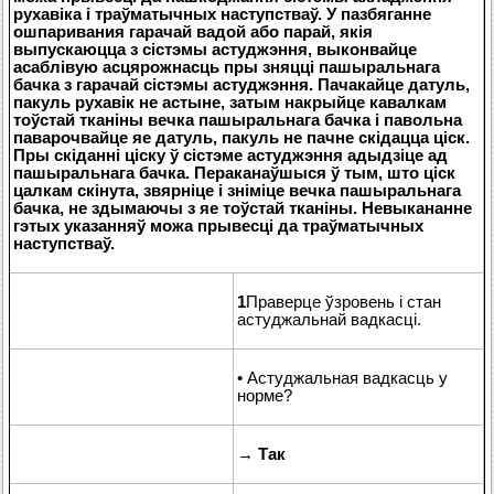
рухавіка і траўматычных наступстваў. У пазбяганне
ошпаривания гарачай вадой або парай, якія
выпускаюцца з сістэмы астуджэння, выконвайце
асаблівую асцярожнасць пры зняцці пашыральнага
бачка з гарачай сістэмы астуджэння. Пачакайце датуль,
пакуль рухавік не астыне, затым накрыйце кавалкам
тоўстай тканіны вечка пашыральнага бачка і павольна
паварочвайце яе датуль, пакуль не пачне скідацца ціск.
Пры скіданні ціску ў сістэме астуджэння адыдзіце ад
пашыральнага бачка. Пераканаўшыся ў тым, што ціск
цалкам скінута, звярніце і зніміце вечка пашыральнага
бачка, не здымаючы з яе тоўстай тканіны. Невыкананне
гэтых указанняў можа прывесці да траўматычных
наступстваў.
1
Праверце ўзровень і стан
астуджальнай вадкасці.
• Астуджальная вадкасць у
норме?
→
Так