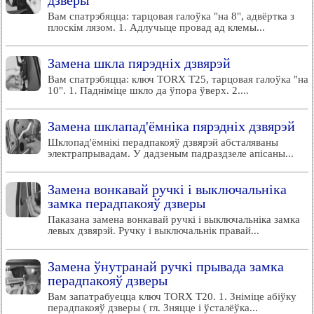
дзверы
Вам спатрэбяцца: тарцовая галоўка "на 8", адвёртка з
плоскім лязом. 1. Адлучыце провад ад клемы...
Замена шкла пярэдніх дзвярэй
Вам спатрэбяцца: ключ TORX T25, тарцовая галоўка "на
10". 1. Падніміце шкло да ўпора ўверх. 2....
Замена шклапад'ёмніка пярэдніх дзвярэй
Шклопад'ёмнікі перадпакояў дзвярэй абсталяваны
электрапрывадам. У дадзеным падраздзеле апісаны...
Замена вонкавай ручкі і выключальніка
замка перадпакояў дзверы
Паказана замена вонкавай ручкі і выключальніка замка
левых дзвярэй. Ручку і выключальнік правай...
Замена ўнутранай ручкі прывада замка
перадпакояў дзверы
Вам запатрабуецца ключ TORX T20. 1. Зніміце абіўку
перадпакояў дзверы ( гл. Зняцце і ўсталёўка...