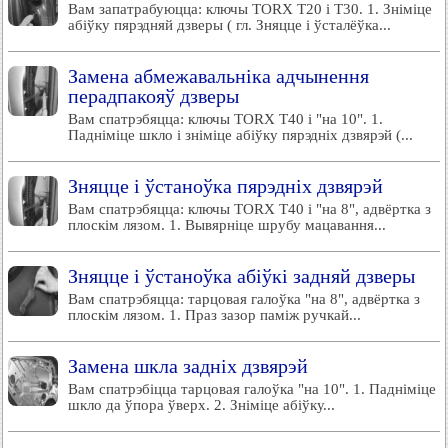
Вам запатрабуюцца: ключы TORX T20 і Т30. 1. Зніміце
абіўку пярэдняй дзверы ( гл. Зняцце і ўсталёўка...
Замена абмежавальніка адчынення
перадпакояў дзверы
Вам спатрэбяцца: ключы TORX T40 і "на 10". 1.
Падніміце шкло і зніміце абіўку пярэдніх дзвярэй (...
Зняцце і ўстаноўка пярэдніх дзвярэй
Вам спатрэбяцца: ключы TORX T40 і "на 8", адвёртка з
плоскім лязом. 1. Вывярніце шрубу мацавання...
Зняцце і ўстаноўка абіўкі задняй дзверы
Вам спатрэбяцца: тарцовая галоўка "на 8", адвёртка з
плоскім лязом. 1. Праз зазор паміж ручкай...
Замена шкла задніх дзвярэй
Вам спатрэбіцца тарцовая галоўка "на 10". 1. Падніміце
шкло да ўпора ўверх. 2. Зніміце абіўку...