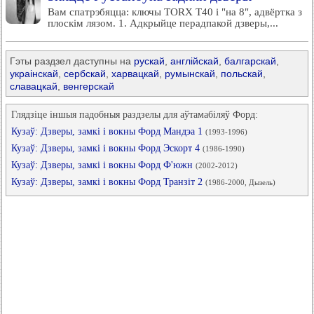
Вам спатрэбяцца: ключы TORX T40 і "на 8", адвёртка з
плоскім лязом. 1. Адкрыйце перадпакой дзверы,...
Гэты раздзел даступны на
рускай
,
англійскай
,
балгарскай
,
украінскай
,
сербскай
,
харвацкай
,
румынскай
,
польскай
,
славацкай
,
венгерскай
Глядзіце іншыя падобныя раздзелы для аўтамабіляў Форд:
Кузаў: Дзверы, замкі і вокны Форд Мандэа 1
(1993-1996)
Кузаў: Дзверы, замкі і вокны Форд Эскорт 4
(1986-1990)
Кузаў: Дзверы, замкі і вокны Форд Ф'южн
(2002-2012)
Кузаў: Дзверы, замкі і вокны Форд Транзіт 2
(1986-2000, Дызель)