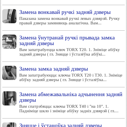
Замена вонкавай ручкі задняй дзверы
Паказана замена вонкавай ручкі левых дзвярэй. Ручку
правай дзверы замяняюць аналагічна. Вам...
Замена ўнутранай ручкі прывада замка
задняй дзверы
Вам запатрабуецца ключ TORX T20. 1. Зніміце абіўку
задняй дзверы ( гл. Зняцце і ўсталёўка абіўкі...
Замена замка задняй дзверы
Вам запатрабуюцца: ключы TORX T20 і Т30. 1. Зніміце
абіўку задняй дзверы ( гл. Зняцце і ўсталёўка...
Замена абмежавальніка адчынення задняй
дзверы
Вам спатрэбяцца: ключы TORX T40 і "на 10". 1.
Падніміце шкло і зніміце абіўку задніх дзвярэй ( гл....
Зняцце і ўстаноўка задняй дзверы