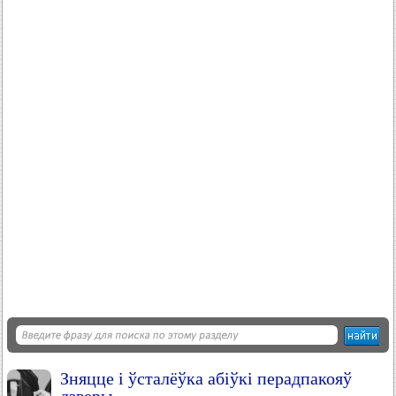
Зняцце і ўсталёўка абіўкі перадпакояў