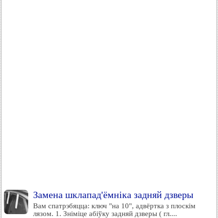
Замена шклапад'ёмніка задняй дзверы
Вам спатрэбяцца: ключ "на 10", адвёртка з плоскім
лязом. 1. Зніміце абіўку задняй дзверы ( гл....