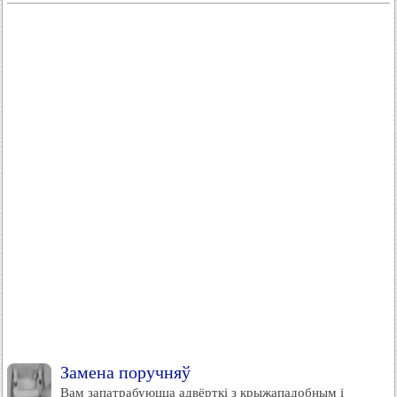
Замена поручняў
Вам запатрабуюцца адвёрткі з крыжападобным і