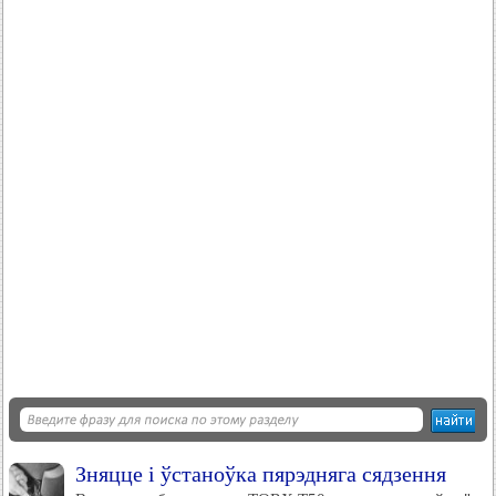
Зняцце і ўстаноўка пярэдняга сядзення