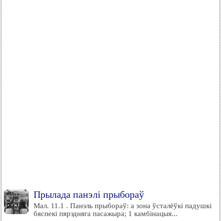
Прылада панэлі прыбораў
Мал. 11.1 . Панэль прыбораў: а зона ўсталёўкі падушкі
бяспекі пярэдняга пасажыра; 1 камбінацыя...