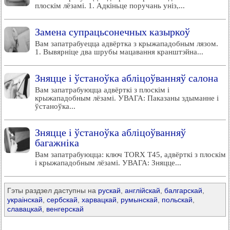
плоскім лёзамі. 1. Адкіньце поручань уніз,...
Замена супрацьсонечных казыркоў
Вам запатрабуецца адвёртка з крыжападобным лязом.
1. Вывярніце два шрубы мацавання кранштэйна...
Зняцце і ўстаноўка абліцоўванняў салона
Вам запатрабуюцца адвёрткі з плоскім і
крыжападобным лёзамі. УВАГА: Паказаны здыманне і
ўстаноўка...
Зняцце і ўстаноўка абліцоўванняў
багажніка
Вам запатрабуюцца: ключ TORX T45, адвёрткі з плоскім
і крыжападобным лёзамі. УВАГА: Зняцце...
Гэты раздзел даступны на
рускай
,
англійскай
,
балгарскай
,
украінскай
,
сербскай
,
харвацкай
,
румынскай
,
польскай
,
славацкай
,
венгерскай