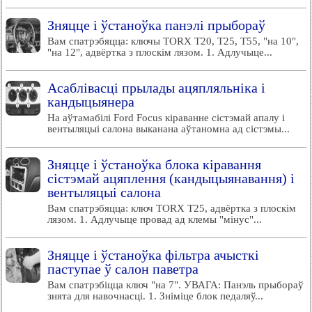
Зняцце і ўстаноўка панэлі прыбораў
Вам спатрэбяцца: ключы TORX T20, T25, Т55, "на 10",
"на 12", адвёртка з плоскім лязом. 1. Адлучыце...
Асаблівасці прылады ацяпляльніка і
кандыцыянера
На аўтамабілі Ford Focus кіраванне сістэмай апалу і
вентыляцыі салона выканана аўтаномна ад сістэмы...
Зняцце і ўстаноўка блока кіравання
сістэмай ацяплення (кандыцыянавання) і
вентыляцыі салона
Вам спатрэбяцца: ключ TORX T25, адвёртка з плоскім
лязом. 1. Адлучыце провад ад клемы "мінус"...
Зняцце і ўстаноўка фільтра ачысткі
паступае ў салон паветра
Вам спатрэбіцца ключ "на 7". УВАГА: Панэль прыбораў
знята для навочнасці. 1. Зніміце блок педаляў...