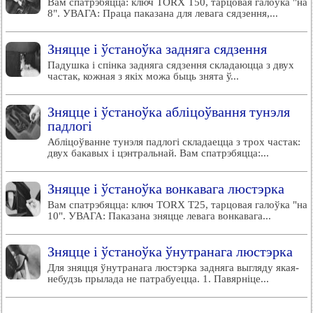
Вам спатрэбяцца: ключ TORX T50, тарцовая галоўка "на
8". УВАГА: Праца паказана для левага сядзення,...
Зняцце і ўстаноўка задняга сядзення
Падушка і спінка задняга сядзення складаюцца з двух
частак, кожная з якіх можа быць знята ў...
Зняцце і ўстаноўка абліцоўвання тунэля
падлогі
Абліцоўванне тунэля падлогі складаецца з трох частак:
двух бакавых і цэнтральнай. Вам спатрэбяцца:...
Зняцце і ўстаноўка вонкавага люстэрка
Вам спатрэбяцца: ключ TORX T25, тарцовая галоўка "на
10". УВАГА: Паказана зняцце левага вонкавага...
Зняцце і ўстаноўка ўнутранага люстэрка
Для зняцця ўнутранага люстэрка задняга выгляду якая-
небудзь прылада не патрабуецца. 1. Павярніце...