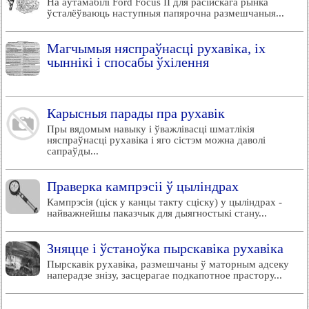
На аўтамабілі Ford Focus II для расійскага рынка
ўсталёўваюць наступныя папярочна размешчаныя...
Магчымыя няспраўнасці рухавіка, іх
чыннікі і спосабы ўхілення
Карысныя парады пра рухавік
Пры вядомым навыку і ўважлівасці шматлікія
няспраўнасці рухавіка і яго сістэм можна даволі
сапраўды...
Праверка кампрэсіі ў цыліндрах
Кампрэсія (ціск у канцы такту сціску) у цыліндрах -
найважнейшы паказчык для дыягностыкі стану...
Зняцце і ўстаноўка пырскавіка рухавіка
Пырскавік рухавіка, размешчаны ў маторным адсеку
наперадзе знізу, засцерагае подкапотное прастору...