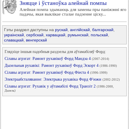
Зняцце і ўстаноўка алейнай помпы
Алейная помпа здымаюць для замены пры паніжэнні яго
падачы, якая выклікае сталае падзенне ціску...
Гэты раздзел даступны на
рускай
,
англійскай
,
балгарскай
,
украінскай
,
сербскай
,
харвацкай
,
румынскай
,
польскай
,
славацкай
,
венгерскай
Глядзіце іншыя падобныя раздзелы для аўтамабіляў Форд:
Сілавы агрэгат: Рамонт рухавікоў Форд Мандэа 4
(2007-2014)
Дызельныя рухавікі: Рамонт рухавікоў Форд Эскорт 4
(1986-1990)
Сілавы агрэгат: Рамонт рухавікоў Форд Фіеста 4
(1996-1999)
Электраабсталяванне: Электрыка рухавіка Форд Ф'южн
(2002-2012)
Сілавы агрэгат: Рухавік у аўтамабілі Форд Транзіт 2
(1986-2000,
Дызель)