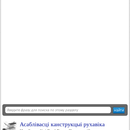
Асаблівасці канструкцыі рухавіка