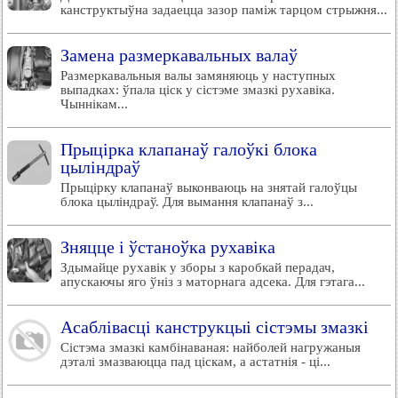
канструктыўна задаецца зазор паміж тарцом стрыжня...
Замена размеркавальных валаў
Размеркавальныя валы замяняюць у наступных
выпадках: ўпала ціск у сістэме змазкі рухавіка.
Чыннікам...
Прыцірка клапанаў галоўкі блока
цыліндраў
Прыцірку клапанаў выконваюць на знятай галоўцы
блока цыліндраў. Для вымання клапанаў з...
Зняцце і ўстаноўка рухавіка
Здымайце рухавік у зборы з каробкай перадач,
апускаючы яго ўніз з маторнага адсека. Для гэтага...
Асаблівасці канструкцыі сістэмы змазкі
Сістэма змазкі камбінаваная: найболей нагружаныя
дэталі змазваюцца пад ціскам, а астатнія - ці...