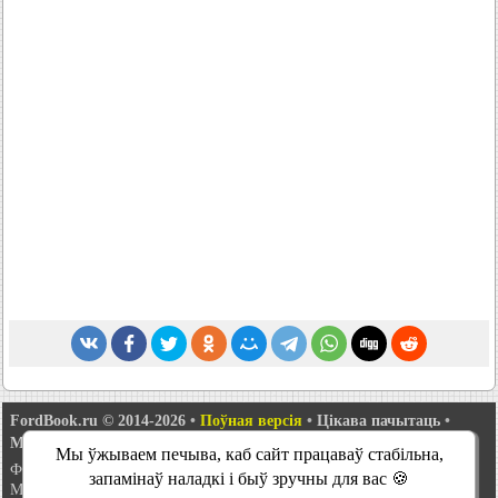
FordBook.ru © 2014-2026
•
Поўная версія
•
Цікава пачытаць
•
Мапа сайту
•
Пошук па сайце
•
Сувязь з адміністрацыяй
Мы ўжываем печыва, каб сайт працаваў стабільна,
Фокус 1
•
Фокус Турнір 1
•
Фокус 2
•
Мандэа 1
•
Мандэа 1 і 2
•
запамінаў наладкі і быў зручны для вас 🍪
Мандэа 2
•
Мандэа 3
•
Мандэа 4
•
Эскорт 3
•
Эскорт 4
•
Эскорт 5
•