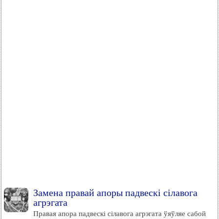
Замена правай апоры падвескі сілавога
агрэгата
Правая апора падвескі сілавога агрэгата ўяўляе сабой