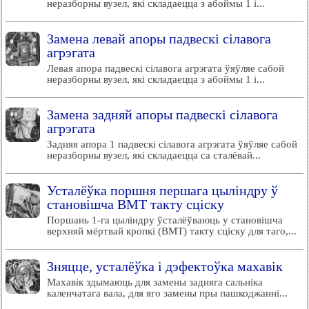
неразборны вузел, які складаецца з абоймы 1 і...
Замена левай апоры падвескі сілавога
агрэгата
Левая апора падвескі сілавога агрэгата ўяўляе сабой
неразборны вузел, які складаецца з абоймы 1 і...
Замена задняй апоры падвескі сілавога
агрэгата
Задняя апора 1 падвескі сілавога агрэгата ўяўляе сабой
неразборны вузел, які складаецца са сталёвай...
Усталёўка поршня першага цыліндру ў
становішча ВМТ такту сціску
Поршань 1-га цыліндру ўсталёўваюць у становішча
верхняй мёртвай кропкі (ВМТ) такту сціску для таго,...
Зняцце, усталёўка і дэфектоўка махавік
Махавік здымаюць для замены задняга сальніка
каленчатага вала, для яго замены пры пашкоджанні...