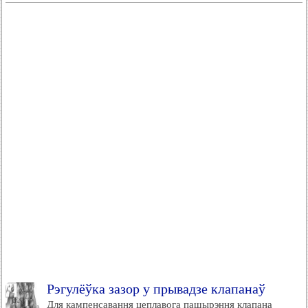
Рэгулёўка зазор у прывадзе клапанаў
Для кампенсавання цеплавога пашырэння клапана