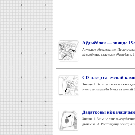
Аўдыёблок — зняцце і ў
Агульнае абсталяванне: Прыстасаван
аўдыёблока, адлучыце аўдыёблок. 1.
CD-плэер са зменай кам
Зняцце 1. Зніміце пасажырскае сядз
электрычны раз'ём блока са зменай CD
Дадатковы нізкачашчын
Зняцце 1. Зніміце панэль аздабленн
дынаміка. 3. Расстыкуйце электрычн