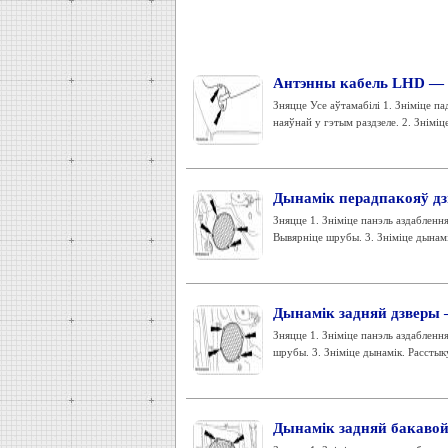
Антэнны кабель LHD — з
Зняцце Усе аўтамабілі 1. Зніміце п
наяўнай у гэтым раздзеле. 2. Зніміце
Дынамік перадпакояў дз
Зняцце 1. Зніміце панэль аздаблення
Вывярніце шрубы. 3. Зніміце дынамі
Дынамік задняй дзверы 
Зняцце 1. Зніміце панэль аздаблення
шрубы. 3. Зніміце дынамік. Расстыку
Дынамік задняй бакавой