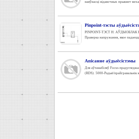
наяўнасці відавочных прыкмет меха
Pinpoint-тэсты аўдыёсіс
PINPOINT-ТЭСТ H: АЎДЫОБЛАК 
Праверка напружання, якое падаецц
Апісанне аўдыёсістэмы
Для аўтамабіляў Focus прадугледжан
(RDS). 5000-Радыё/прайгравальнік ка