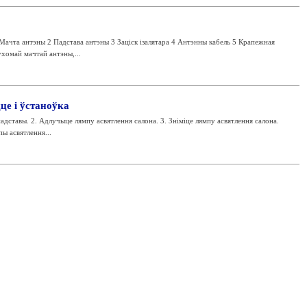
Мачта антэны 2 Падстава антэны 3 Заціск ізалятара 4 Антэнны кабель 5 Крапежная
хомай мачтай антэны,...
це і ўстаноўка
падставы. 2. Адлучыце лямпу асвятлення салона. 3. Зніміце лямпу асвятлення салона.
ы асвятлення...