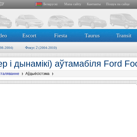
Беларускі
Мапа сайту
Кантакты
Пошук па сайце
deo
Escort
Fiesta
Taurus
Transit
Фокус 2
98-2004)
(2004-2010)
р і дынамікі) аўтамабіля Ford Fo
сталяванне
Аўдыёсістэма