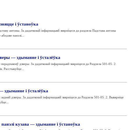
няцце і ўстаноўка
адставу антэны. За дадатковай інфармацыяй звярніцеся да раздзела Падстава антэны
 абедзве панэлі...
веры — здыманне і ўсталёўка
 перадпакояў дзверы. За дадатковай інфармацыяй звярніцеся да Раздзела 501-05. 2.
к. Расстыкуйце...
— здыманне і ўсталёўка
 задняй дзверы. За дадатковай інфармацыяй звярніцеся да Раздзела 501-05. 2. Вывярніце
йце...
 панэлі кузава — здыманне і ўстаноўка