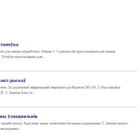
станоўка
ні для зняцця аўдыёблока. Зняцце 1. З дапамогай прыстасавання для зняцця
 Устаўце прыстасаванні для...
пакт-дыскаў
енне. За дадатковай інфармацыяй звярніцеся да Раздзела 501-10. 2. Расстыкуйце
. 3. Зніміце блок са...
ны ўзмацняльнік
я задняй панэлі. Адлучыце лямпу асвятлення багажнага аддзялення. 2. Зніміце корпус
ыя раздымы...