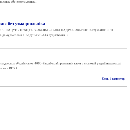
нічных або электрычных...
тэмы без узмацняльніка
НЕ ПРАЦУЕ - ПРАЦУЕ са ЗБОЯМ СТАНЫ ПАДРАБЯЗКІ/ВЫНІКІ/ДЗЕЯННЯ H1:
а да аўдыёблокі 1 Адлучыце C443 аўдыёблока. 2...
ы дзесяць аўдыёсістэм. 4000-Радыё/прайгравальнік касет з сістэмай радыёінфармацыі
сет з RDS і...
Ёсць 1 каментар