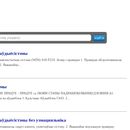
 аўдыёсістэмы
дыягнастычная сістэма (WDS) 418-F224. Агляд і праверка 1. Праверце абгрунтаванасць
2. Выканайце...
тэмы
НЕ ПРАЦУЕ - ПРАЦУЕ са ЗБОЯМ СТАНЫ ПАДРАБЯЗКІ/ВЫНІКІ/ДЗЕЯННЯ A1:
а на аўдыёблок 1 Адлучыце Аўдыёблок C443. 2...
аўдыёсістэмы без узмацняльніка
нтаванасць скаргі кліента, уключыўшы сістэму. 2. Выканайце візуальную праверку