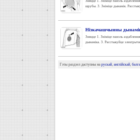
Зняцце 1. Зніміце панэль аздаблення
шрубы. 3. Зніміце дынамік. Расстыку
Нізкачашчынны дынамік
Зняцце 1. Зніміце панэль аздаблення
дынаміка. 3. Расстыкуйце электрычн
Гэты раздзел даступны на
рускай
,
англійскай
,
балг