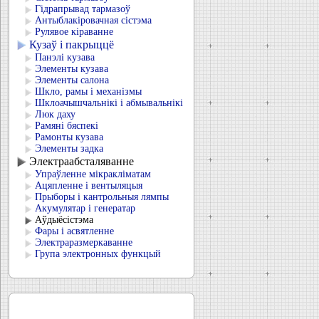
Гідрапрывад тармазоў
Антыблакіровачная сістэма
Рулявое кіраванне
Кузаў і пакрыццё
Панэлі кузава
Элементы кузава
Элементы салона
Шкло, рамы і механізмы
Шклоачышчальнікі і абмывальнікі
Люк даху
Рамяні бяспекі
Рамонты кузава
Элементы задка
Электраабсталяванне
Упраўленне мікракліматам
Ацяпленне і вентыляцыя
Прыборы і кантрольныя лямпы
Акумулятар і генератар
Аўдыёсістэма
Фары і асвятленне
Электраразмеркаванне
Група электронных функцый