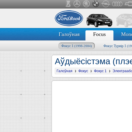
Галоўная
Focus
Mon
Фокус 1
Фокус Турнір 1
(1998-2004)
(19
Аўдыёсістэма (плэе
Галоўная
Фокус
Фокус 1
Электрааб