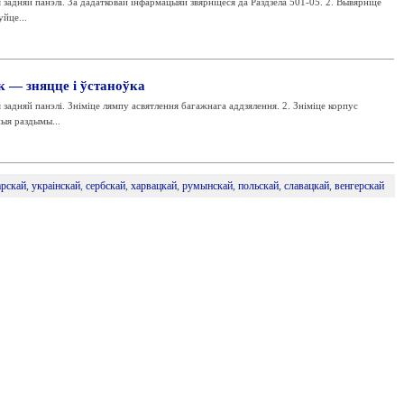
 задняй панэлі. За дадатковай інфармацыяй звярніцеся да Раздзела 501-05. 2. Вывярніце
йце...
 — зняцце і ўстаноўка
 задняй панэлі. Зніміце лямпу асвятлення багажнага аддзялення. 2. Зніміце корпус
ыя раздымы...
арскай
,
украінскай
,
сербскай
,
харвацкай
,
румынскай
,
польскай
,
славацкай
,
венгерскай