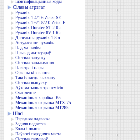
Ідэнтыфікацыйныя коды
Сілавы агрэгат
Рухавік
Рухавік 1.4/1.6 Zetec-SE
Рухавік 1.6/1.8/2.0 Zetec-E
Рухавік Duratec ST 2.0 л
Рухавік Duratec 8V 1.6 л
Дызельны рухавік 1.8 л
Астуджэнне рухавіка
Падача паліва
Прывад аксэсуараў
Сістэма запуску
Сістэма запальвання
Паветра і пары
Органы кіравання
Таксічнасць выхлапу
Сістэма выпуску
Аўтаматычная трансмісія
Счапленне
Механічная каробка iB5
Механічная скрынка MTX-75
Механічная скрынка MT285
Шасі
Пярэдняя падвеска
Задняя падвеска
Колы і шыны
Паўвосі пярэдняга маста
Сістэма тармазоў