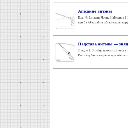
Апісанне антэны
Паз. № Запасны Часткі Найменне 1 
шруба Аўтамабіль абсталяваны неру
Падстава антэны — зняц
Зняцце 1. Зніміце шчоглу антэны з 
Расстыкуйце электрычны раз'ём лямп