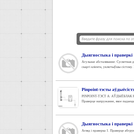
Дыягностыка і праверкі
Агульнае абсталяванне: Сусветная 
скаргі кліента, уключыўшы сістэму. 
Pinpoint-тэсты аўдыёсіс
PINPOINT-ТЭСТ A: АЎДЫЁБЛАК 
Праверце напружанне, якое падаецц
Дыягностыка і праверкі 
Агляд і праверка 1. Праверце абгру