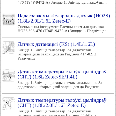
476 (T94P-9472-A) Зняцце 1. Зніміце цеплаахоўны...
Падаграваемы кіслародны датчык (HO2S)
(1.8L/2.0L/1.6L Zetec-E)
Спецыяльны інструмент Гаечны ключ для датчыка
HO2S 303-476 (T94P -9472-A) Зняцце 1. Падніміце і...
Датчык дэтанацыі (KS) (1.4L/1.6L)
Зняцце 1. Зніміце генератар. За дадатковай
інфармацыяй звярніцеся да Раздзела 414-02. 2.
Разлучыце...
Датчык тэмпературы галоўкі цыліндраў
(СНТ) (1.6L Zetec-SE/1.4L)
Зняцце 1. Зніміце правады свечак запальвання. За
дадатковай інфармацыяй звярніцеся да Раздзела...
Датчык тэмпературы галоўкі цыліндраў
(СНТ) (1.8L/2.0L/1.6L Zetec-E)
Зняцце 1. Зніміце генератар. За дадатковай
інфармацыяй звернецеся да Падзелу 414-02. 2.