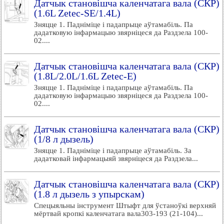
Датчык становішча каленчатага вала (СКР)
(1.6L Zetec-SE/1.4L)
Зняцце 1. Падніміце і падапрыце аўтамабіль. Па
дадатковую інфармацыю звярніцеся да Раздзела 100-
02....
Датчык становішча каленчатага вала (СКР)
(1.8L/2.0L/1.6L Zetec-E)
Зняцце 1. Падніміце і падапрыце аўтамабіль. Па
дадатковую інфармацыю звярніцеся да Раздзела 100-
02....
Датчык становішча каленчатага вала (СКР)
(1/8 л дызель)
Зняцце 1. Падніміце і падапрыце аўтамабіль. За
дадатковай інфармацыяй звярніцеся да Раздзела...
Датчык становішча каленчатага вала (СКР)
(1.8 л дызель з упырскам)
Спецыяльны інструмент Штыфт для ўстаноўкі верхняй
мёртвай кропкі каленчатага вала303-193 (21-104)...