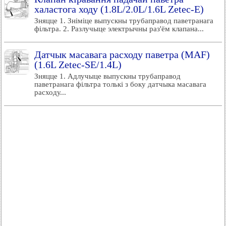
халастога ходу (1.8L/2.0L/1.6L Zetec-E)
Зняцце 1. Зніміце выпускны трубаправод паветранага
фільтра. 2. Разлучыце электрычны раз'ём клапана...
Датчык масавага расходу паветра (MAF)
(1.6L Zetec-SE/1.4L)
Зняцце 1. Адлучыце выпускны трубаправод
паветранага фільтра толькі з боку датчыка масавага
расходу...