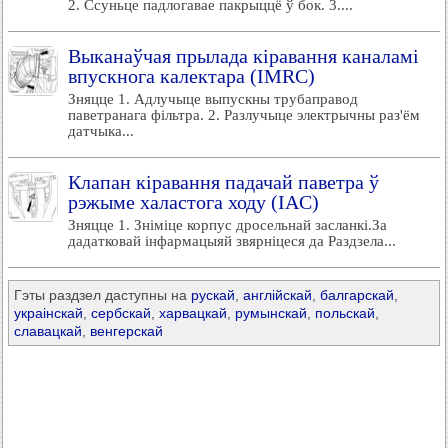
2. Ссуньце падлогавае пакрыццё ў бок. 3....
Выканаўчая прылада кіравання каналамі
впускнога калектара (IMRC)
Зняцце 1. Адлучыце выпускны трубаправод
паветранага фільтра. 2. Разлучыце электрычны раз'ём
датчыка...
Клапан кіравання падачай паветра ў
рэжыме халастога ходу (IAC)
Зняцце 1. Зніміце корпус дросельнай засланкі.За
дадатковай інфармацыяй звярніцеся да Раздзела...
Гэты раздзел даступны на
рускай
,
англійскай
,
балгарскай
,
украінскай
,
сербскай
,
харвацкай
,
румынскай
,
польскай
,
славацкай
,
венгерскай