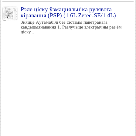
Рэле ціску ўзмацняльніка рулявога
кіравання (PSP) (1.6L Zetec-SE/1.4L)
Зняцце Аўтамабілі без сістэмы паветранага
кандыцыянавання 1. Разлучыце электрычны раз'ём
ціску...