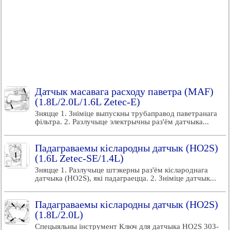
Датчык масавага расходу паветра (MAF)
(1.8L/2.0L/1.6L Zetec-E)
Зняцце 1. Зніміце выпускны трубаправод паветранага
фільтра. 2. Разлучыце электрычны раз'ём датчыка...
Падаграваемы кіслародны датчык (HO2S)
(1.6L Zetec-SE/1.4L)
Зняцце 1. Разлучыце штэкерны раз'ём кіслароднага
датчыка (HO2S), які падаграецца. 2. Зніміце датчык...
Падаграваемы кіслародны датчык (HO2S)
(1.8L/2.0L)
Спецыяльны інструмент Ключ для датчыка HO2S 303-