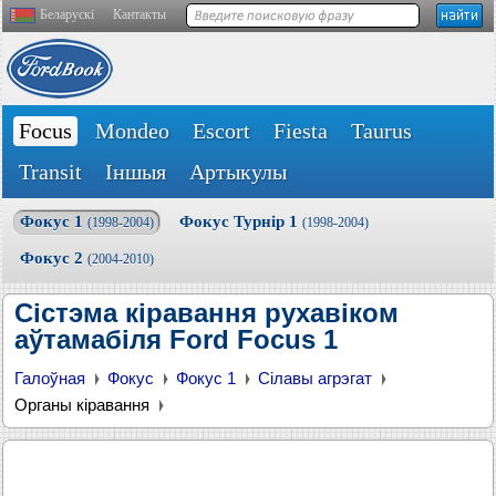
Беларускі
Кантакты
Focus
Mondeo
Escort
Fiesta
Taurus
Transit
Іншыя
Артыкулы
Фокус 1
Фокус Турнір 1
(1998-2004)
(1998-2004)
Фокус 2
(2004-2010)
Сістэма кіравання рухавіком
аўтамабіля Ford Focus 1
Галоўная
Фокус
Фокус 1
Сілавы агрэгат
Органы кіравання