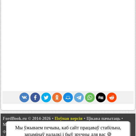
FordBook.ru © 2014-2026
•
Поўная версія
•
Цікава пачытаць
•
Мапа сайту
•
Пошук па сайце
•
Сувязь з адміністрацыяй
Мы ўжываем печыва, каб сайт працаваў стабільна,
Фокус 1
•
Фокус Турнір 1
•
Фокус 2
•
Мандэа 1
•
Мандэа 1 і 2
•
запамінаў наладкі і быў зручны для вас 🍪