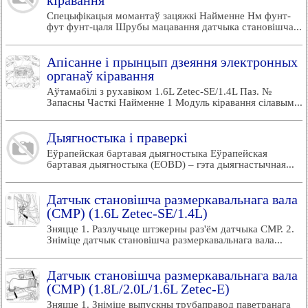
кіравання
Спецыфікацыя момантаў зацяжкі Найменне Нм фунт-
фут фунт-цаля Шрубы мацавання датчыка становішча...
Апісанне і прынцып дзеяння электронных
органаў кіравання
Аўтамабілі з рухавіком 1.6L Zetec-SE/1.4L Паз. №
Запасны Часткі Найменне 1 Модуль кіравання сілавым...
Дыягностыка і праверкі
Еўрапейская бартавая дыягностыка Еўрапейская
бартавая дыягностыка (EOBD) – гэта дыягнастычная...
Датчык становішча размеркавальнага вала
(СМР) (1.6L Zetec-SE/1.4L)
Зняцце 1. Разлучыце штэкерны раз'ём датчыка CMP. 2.
Зніміце датчык становішча размеркавальнага вала...
Датчык становішча размеркавальнага вала
(СМР) (1.8L/2.0L/1.6L Zetec-E)
Зняцце 1. Зніміце выпускны трубаправод паветранага