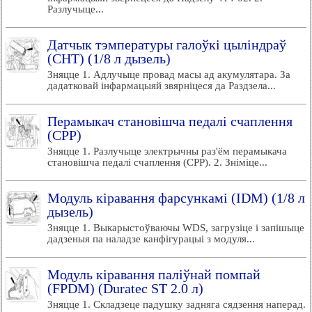
Разлучыце...
Датчык тэмпературы галоўкі цыліндраў
(СНТ) (1/8 л дызель)
Зняцце 1. Адлучыце провад масы ад акумулятара. За
дадатковай інфармацыяй звярніцеся да Раздзела...
Перамыкач становішча педалі счаплення
(СРР)
Зняцце 1. Разлучыце электрычны раз'ём перамыкача
становішча педалі счаплення (СРР). 2. Зніміце...
Модуль кіравання фарсункамі (IDM) (1/8 л
дызель)
Зняцце 1. Выкарыстоўваючы WDS, загрузіце і запішыце
дадзеныя па наладзе канфігурацыі з модуля...
Модуль кіравання паліўнай помпай
(FPDM) (Duratec ST 2.0 л)
Зняцце 1. Складзеце падушку задняга сядзення наперад.