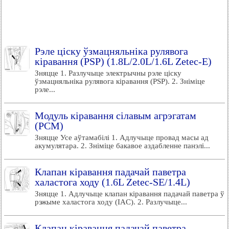
Рэле ціску ўзмацняльніка рулявога
кіравання (PSP) (1.8L/2.0L/1.6L Zetec-E)
Зняцце 1. Разлучыце электрычны рэле ціску
ўзмацняльніка рулявога кіравання (PSP). 2. Зніміце
рэле...
Модуль кіравання сілавым агрэгатам
(РСМ)
Зняцце Усе аўтамабілі 1. Адлучыце провад масы ад
акумулятара. 2. Зніміце бакавое аздабленне панэлі...
Клапан кіравання падачай паветра
халастога ходу (1.6L Zetec-SE/1.4L)
Зняцце 1. Адлучыце клапан кіравання падачай паветра ў
рэжыме халастога ходу (IAC). 2. Разлучыце...
Клапан кіравання падачай паветра