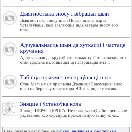
Дыягностыка зносу і вібрацыі шын
Дыягностыка зносу шын Новыя шыны варта
ўсталёўваць, калі агаляюцца індыкатары зносу або
пры...
Адчувальнасць шын да хуткасці і частаце
кручэння
Адчувальная да крутоўнага моманту Гэта азначае, што
стан здольна паляпшацца ці пагаршацца з-за...
Табліца прыкмет няспраўнасці шын
Стан Магчымыя прычыны Дзеянне •Празмерны знос
шын на беражку пратэктара •Шыны недастаткова...
Зняцце і ўстаноўка кола
Зняцце ПЕРАСЦЯРОГА: Не выкарыстоўвайце цеплавое
ўздзеянне, каб скрануць прыхопленую гайку кола....
Гэты раздзел даступны на
рускай
,
англійскай
,
балгарскай
,