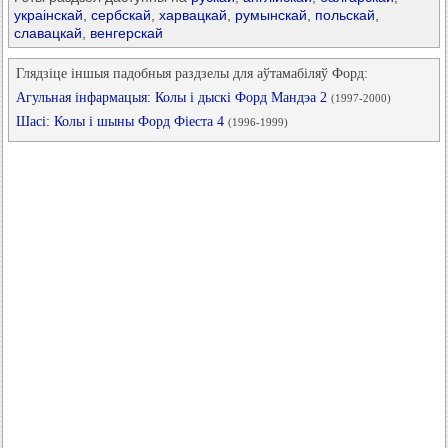
украінскай
,
сербскай
,
харвацкай
,
румынскай
,
польскай
,
славацкай
,
венгерскай
Глядзіце іншыя падобныя раздзелы для аўтамабіляў Форд:
Агульная інфармацыя: Колы і дыскі Форд Мандэа 2
(1997-2000)
Шасі: Колы і шыны Форд Фіеста 4
(1996-1999)