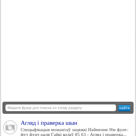
Агляд і праверка шын
Спецыфікацыя момантаў зацяжкі Найменне Нм фунт-
фут фунт-цаля Гайкі колаў 85 63 - Агляд і праверка...