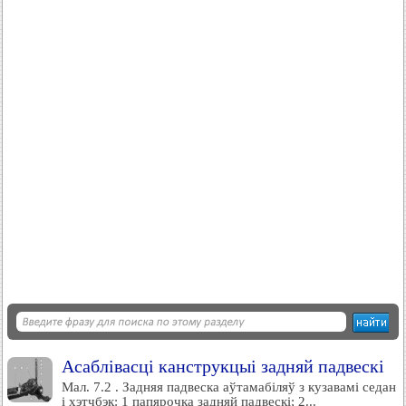
Асаблівасці канструкцыі задняй падвескі
Мал. 7.2 . Задняя падвеска аўтамабіляў з кузавамі седан
і хэтчбэк: 1 папярочка задняй падвескі; 2...