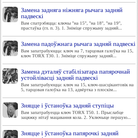
Замена задняга ніжняга рычага задняй
падвескі
Вам спатрэбяцца: ключы "на 15", "на 18", "на 19",
прастаўка (гл. п. 3). 1. Зніміце спружыну задняй...
Замена падоўжнага рычага задняй падвескі
Вам запатрабуюцца: ключ на 7, тарцовая галоўка на 15,
ключ TORX Т30. 1. Зніміце спружыну задняй...
Замена дэталяў стабілізатара папярочнай
устойлівасці задняй падвескі
Вам запатрабуюцца: ключ на 15, ключ-шасцікантовік на
5, тарцовая галоўка на 13, адвёртка з плоскім...
Зняцце і ўстаноўка задняй ступіцы
Вам запатрабуецца ключ TORX Т50. 1. Прыслабце
зацяжку нітаў мацавання кола. 2. Уключыце першую...
Зняцце і ўстаноўка папярочкі задняй