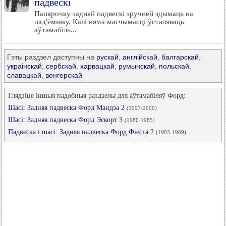
падвескі
Папярочку задняй падвескі зручней здымаць на
пад'ёмніку. Калі няма магчымасці ўсталяваць
аўтамабіль...
Гэты раздзел даступны на
рускай
,
англійскай
,
балгарскай
,
украінскай
,
сербскай
,
харвацкай
,
румынскай
,
польскай
,
славацкай
,
венгерскай
Глядзіце іншыя падобныя раздзелы для аўтамабіляў Форд:
Шасі: Задняя падвеска Форд Мандэа 2
(1997-2000)
Шасі: Задняя падвеска Форд Эскорт 3
(1980-1985)
Падвеска і шасі: Задняя падвеска Форд Фіеста 2
(1983-1989)