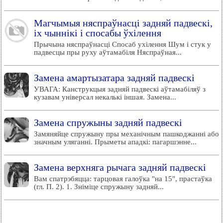
Магчымыя няспраўнасці задняй падвескі,
іх чыннікі і спосабы ўхілення
Прычына няспраўнасці Спосаб ухілення Шум і стук у
падвесцы пры руху аўтамабіля Няспраўная...
Замена амартызатара задняй падвескі
УВАГА: Канструкцыя задняй падвескі аўтамабіляў з
кузавам універсал некалькі іншая. Замена...
Замена спружыны задняй падвескі
Замяняйце спружыну пры механічным пашкоджанні або
значным уляганні. Прыметы ападкі: пагаршэнне...
Замена верхняга рычага задняй падвескі
Вам спатрэбяцца: тарцовая галоўка "на 15", прастаўка
(гл. П. 2). 1. Зніміце спружыну задняй...