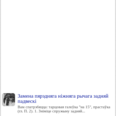
Замена пярэдняга ніжняга рычага задняй
падвескі
Вам спатрэбяцца: тарцовая галоўка "на 15", прастаўка
(гл. П. 2). 1. Зніміце спружыну задняй...