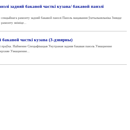
нэлі задняй бакавой часткі кузава/ бакавой панэлі
секцыйнага рамонту задняй бакавой панэлі Панэль мацавання ўшчыльняльніка Зняцце
 рамонту зніміце...
 бакавой часткі кузава (3-дзвярны)
і праўка. Найменне Спецыфікацыя Унутраная задняя бакавая панэль Узмацненне
верхняе Узмацненне...