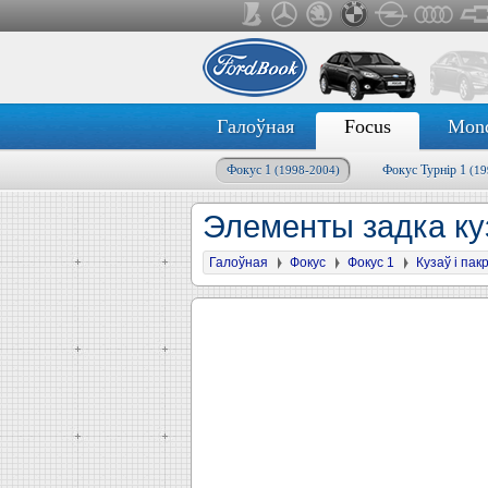
Галоўная
Focus
Mon
Фокус 1
Фокус Турнір 1
(1998-2004)
(19
Элементы задка ку
Галоўная
Фокус
Фокус 1
Кузаў і па