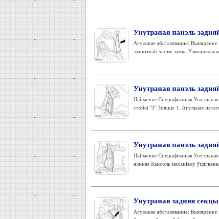
Унутраная панэль задняй
Агульнае абсталяванне: Вымярэнне 
зваротнай часткі замка Узмацняльныя
Унутраная панэль задняй
Найменне Спецыфікацыя Унутраная з
стойкі "З" Зняцце 1. Агульная натат
Унутраная панэль задняй 
Найменне Спецыфікацыя Унутраная з
ніжняе Кансоль механізму ўцягвання
Унутраная задняя секцыя
Агульнае абсталяванне: Вымярэнне 