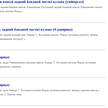
 панэлі задняй бакавой часткі кузава (універсал)
адняя бакавая панэль Узмацненне ўнутранай задняй бакавой панэлі Узмацненне панэлі
ная нататка Перад...
 задняй бакавой часткі кузава (4-дзвярны)
 задняй колавай аркі Зняцце 1. Агульныя нататкі: Перад пачаткам рамонту зніміце
мацавання ліхтароў з...
вярны)
у вады Узмацняльная пласціна завесы Зняцце 1. Агульная нататка Перад пачаткам
цненнем і заднюю...
вярны)
у вады Зняцце 1. Агульная нататка Перад пачаткам рамонту зніміце заднюю панэль з
. 2. Панэль зліву...