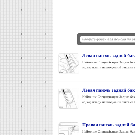
Левая панэль задняй бак
Найменне Спецыфікацыя Задняя бака
ад характару пашкоджанні таксама 
Левая панэль задняй бака
Найменне Спецыфікацыя Задняя бака
ад характару пашкоджанні таксама 
Правая панэль задняй ба
Найменне Спецыфікацыя Задняя бака