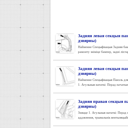
Задняя левая секцыя панэ
дзвярны)
Найменне Спецыфікацыя Задняя бака
рамонту зніміце бампер, задні ліхта
Задняя левая секцыя панэ
дзвярны)
Найменне Спецыфікацыя Панэль для 
1. Агульныя нататкі: Перад пачаткам
Задняя правая секцыя пан
дзвярны)
Зняцце 1. Агульныя нататкі: Перад 
аддзялення, трымальнік вентыляцыйн