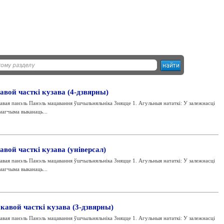
авой часткі кузава (4-дзвярны)
вая панэль Панэль мацавання ўшчыльняльніка Зняцце 1. Агульныя нататкі: У залежнасці
магчыма выканаць...
вой часткі кузава (універсал)
вая панэль Панэль мацавання ўшчыльняльніка Зняцце 1. Агульныя нататкі: У залежнасці
магчыма выканаць...
кавой часткі кузава (3-дзвярны)
вая панэль Панэль мацавання ўшчыльняльніка Зняцце 1. Агульныя нататкі: У залежнасці