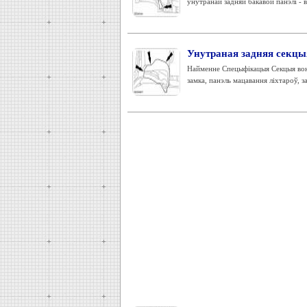
ўнутранай задняй бакавой панэлі - 
Унутраная задняя секцыя
Найменне Спецыфікацыя Секцыя вонк
замка, панэль мацавання ліхтароў, 