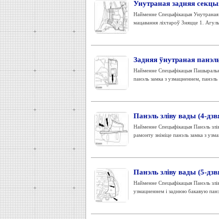
Унутраная задняя секцыя
Найменне Спецыфікацыя Унутраная з
мацавання ліхтароў Зняцце 1. Агуль
Задняя ўнутраная панэль
Найменне Спецыфікацыя Пашыральнік
панэль замка з узмацненнем, панэль 
Панэль зліву вады (4-дз
Найменне Спецыфікацыя Панэль злів
рамонту зніміце панэль замка з узма
Панэль зліву вады (5-дз
Найменне Спецыфікацыя Панэль злів
узмацненнем і заднюю бакавую панэль