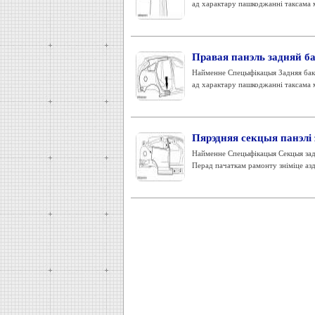
ад характару пашкоджанні таксама 
Правая панэль задняй ба
Найменне Спецыфікацыя Задняя бака
ад характару пашкоджанні таксама 
Пярэдняя секцыя панэлі 
Найменне Спецыфікацыя Секцыя задн
Перад пачаткам рамонту зніміце азд