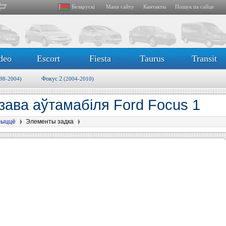
Беларускі
Мапа сайту
Кантакты
Пошук па сайце
deo
Escort
Fiesta
Taurus
Transit
Фокус 2
98-2004)
(2004-2010)
зава аўтамабіля Ford Focus 1
крыццё
Элементы задка