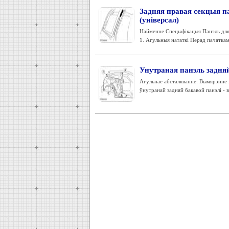
Задняя правая секцыя па
(універсал)
Найменне Спецыфікацыя Панэль для 
1. Агульныя нататкі Перад пачаткам
Унутраная панэль задняй
Агульнае абсталяванне: Вымярэнне 
ўнутранай задняй бакавой панэлі - 