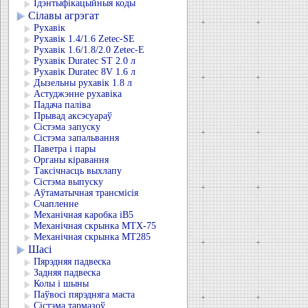
Ідэнтыфікацыйныя коды
Сілавы агрэгат
Рухавік
Рухавік 1.4/1.6 Zetec-SE
Рухавік 1.6/1.8/2.0 Zetec-E
Рухавік Duratec ST 2.0 л
Рухавік Duratec 8V 1.6 л
Дызельны рухавік 1.8 л
Астуджэнне рухавіка
Падача паліва
Прывад аксэсуараў
Сістэма запуску
Сістэма запальвання
Паветра і пары
Органы кіравання
Таксічнасць выхлапу
Сістэма выпуску
Аўтаматычная трансмісія
Счапленне
Механічная каробка iB5
Механічная скрынка MTX-75
Механічная скрынка MT285
Шасі
Пярэдняя падвеска
Задняя падвеска
Колы і шыны
Паўвосі пярэдняга маста
Сістэма тармазоў