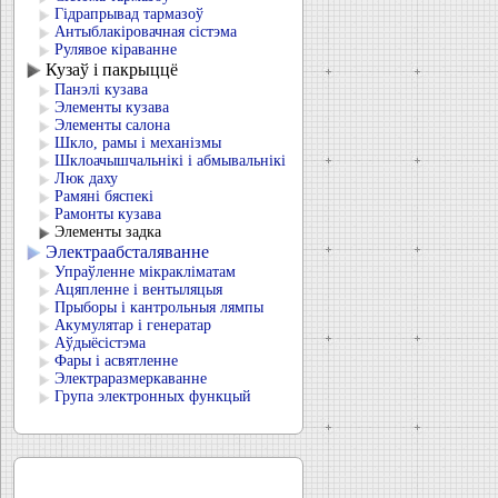
Гідрапрывад тармазоў
Антыблакіровачная сістэма
Рулявое кіраванне
Кузаў і пакрыццё
Панэлі кузава
Элементы кузава
Элементы салона
Шкло, рамы і механізмы
Шклоачышчальнікі і абмывальнікі
Люк даху
Рамяні бяспекі
Рамонты кузава
Элементы задка
Электраабсталяванне
Упраўленне мікракліматам
Ацяпленне і вентыляцыя
Прыборы і кантрольныя лямпы
Акумулятар і генератар
Аўдыёсістэма
Фары і асвятленне
Электраразмеркаванне
Група электронных функцый