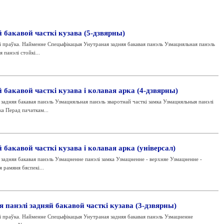
 бакавой часткі кузава (5-дзвярны)
і праўка. Найменне Спецыфікацыя Унутраная задняя бакавая панэль Узмацняльная панэль
 панэлі стойкі...
 бакавой часткі кузава і колавая арка (4-дзвярны)
адняя бакавая панэль Узмацняльная панэль зваротнай часткі замка Узмацняльныя панэлі
ка Перад пачаткам...
бакавой часткі кузава і колавая арка (універсал)
адняя бакавая панэль Узмацненне панэлі замка Узмацненне - верхняе Узмацненне -
 рамяня бяспекі...
 панэлі задняй бакавой часткі кузава (3-дзвярны)
і праўка. Найменне Спецыфікацыя Унутраная задняя бакавая панэль Узмацненне