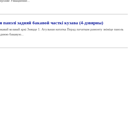
верхняе Узмацненне...
 панэлі задняй бакавой часткі кузава (4-дзвярны)
авай колавай аркі Зняцце 1. Агульная нататка Перад пачаткам рамонту зніміце панэль
заднюю бакавую...