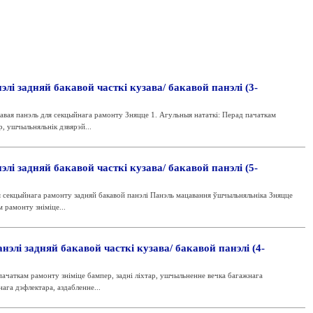
лі задняй бакавой часткі кузава/ бакавой панэлі (3-
вая панэль для секцыйнага рамонту Зняцце 1. Агульныя нататкі: Перад пачаткам
р, ушчыльняльнік дзвярэй...
лі задняй бакавой часткі кузава/ бакавой панэлі (5-
секцыйнага рамонту задняй бакавой панэлі Панэль мацавання ўшчыльняльніка Зняцце
 рамонту зніміце...
элі задняй бакавой часткі кузава/ бакавой панэлі (4-
пачаткам рамонту зніміце бампер, задні ліхтар, ушчыльненне вечка багажнага
ага дэфлектара, аздабленне...