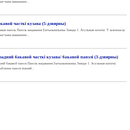
магчыма выкананне...
кавой часткі кузава (5-дзвярны)
вая панэль Панэль мацавання ўшчыльняльніка Зняцце 1. Агульныя нататкі: У залежнасці
магчыма выкананне...
задняй бакавой часткі кузава/ бакавой панэлі (3-дзвярны)
яй бакавой панэлі Панэль мацавання ўшчыльняльніка Зняцце 1. Агульныя нататкі:
абленне панэлі ніжняй...