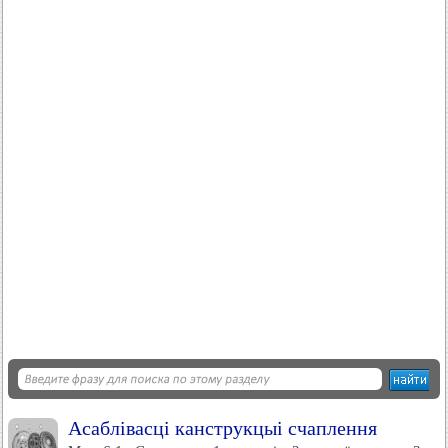
Асаблівасці канструкцыі счаплення