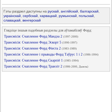
Гэты раздзел даступны на
рускай
,
англійскай
,
балгарскай
,
украінскай
,
сербскай
,
харвацкай
,
румынскай
,
польскай
,
славацкай
,
венгерскай
Глядзіце іншыя падобныя раздзелы для аўтамабіляў Форд:
Трансмісія: Счапленне Форд Мандэа 2
(1997-2000)
Трансмісія: Счапленне Форд Эскорт 5
(1990-1997)
Трансмісія: Счапленне Форд Фіеста 2
(1983-1989)
Трансмісія: Счапленне і прывады Форд Таўрус 1 і 2
(1986-1994)
Трансмісія: Счапленне Форд Скарпіё 1
(1985-1994)
Трансмісія: Счапленне Форд Транзіт 2
(1986-2000, Дызель)