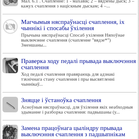
Мал. 6.1 . Счапленне: 1 - махавік; 2 – вядзёны дыск; 3 –
кажух счаплення з націскным дыскам; 4 –...
Магчымыя няспраўнасці счаплення, іх
чыннікі і спосабы ўхілення
Прычына няспраўнасці Спосаб ухілення Няпоўнае
выключэнне счаплення (счапленне "вядзе*")
Зменшаны...
Праверка ходу педалі прывада выключэння
счаплення
Ход педалі счаплення правяраюць для адзнакі
тэхнічнага стану счаплення і пры высвятленні
чыннікаў...
Зняцце і ўстаноўка счаплення
Асноўныя няспраўнасці, для ўхілення якіх неабходныя
здыманне і разборка счаплення: падвышаны (у...
Замена працоўнага цыліндру прывада
выключэння счаплення з падшыпнікам