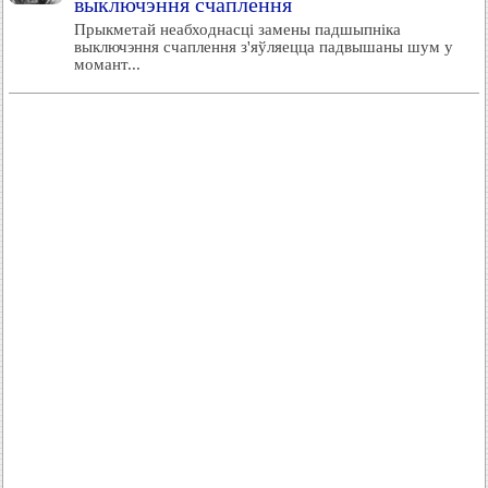
выключэння счаплення
Прыкметай неабходнасці замены падшыпніка
выключэння счаплення з'яўляецца падвышаны шум у
момант...