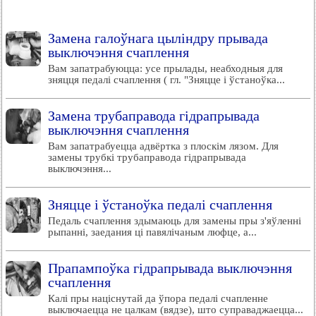
Замена галоўнага цыліндру прывада
выключэння счаплення
Вам запатрабуюцца: усе прылады, неабходныя для
зняцця педалі счаплення ( гл. "Зняцце і ўстаноўка...
Замена трубаправода гідрапрывада
выключэння счаплення
Вам запатрабуецца адвёртка з плоскім лязом. Для
замены трубкі трубаправода гідрапрывада
выключэння...
Зняцце і ўстаноўка педалі счаплення
Педаль счаплення здымаюць для замены пры з'яўленні
рыпанні, заедания ці павялічаным люфце, а...
Прапампоўка гідрапрывада выключэння
счаплення
Калі пры націснутай да ўпора педалі счапленне
выключаецца не цалкам (вядзе), што суправаджаецца...