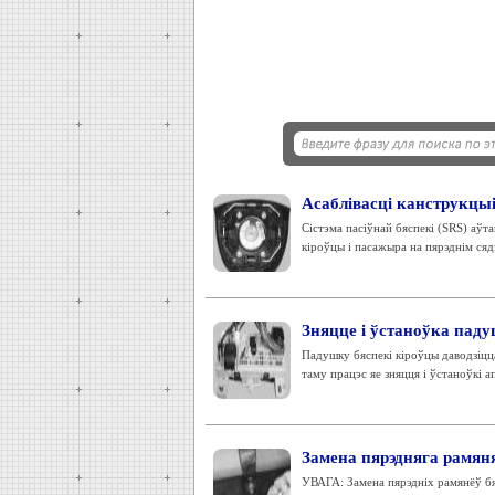
Асаблівасці канструкцыі
Сістэма пасіўнай бяспекі (SRS) аўта
кіроўцы і пасажыра на пярэднім сядзе
Зняцце і ўстаноўка паду
Падушку бяспекі кіроўцы даводзіцца
таму працэс яе зняцця і ўстаноўкі ап
Замена пярэдняга рамяня
УВАГА: Замена пярэдніх рамянёў бяс