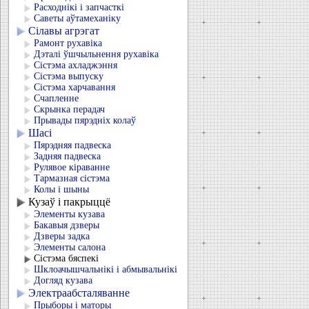
Расходнікі і запчасткі
Саветы аўтамеханіку
Сілавы агрэгат
Рамонт рухавіка
Дэталі ўшчыльнення рухавіка
Сістэма ахладжэння
Сістэма выпуску
Сістэма харчавання
Счапленне
Скрынка перадач
Прывады пярэдніх колаў
Шасі
Пярэдняя падвеска
Задняя падвеска
Рулявое кіраванне
Тармазная сістэма
Колы і шыны
Кузаў і пакрыццё
Элементы кузава
Бакавыя дзверы
Дзверы задка
Элементы салона
Сістэма бяспекі
Шклоачышчальнікі і абмывальнікі
Догляд кузава
Электраабсталяванне
Прыборы і маторы