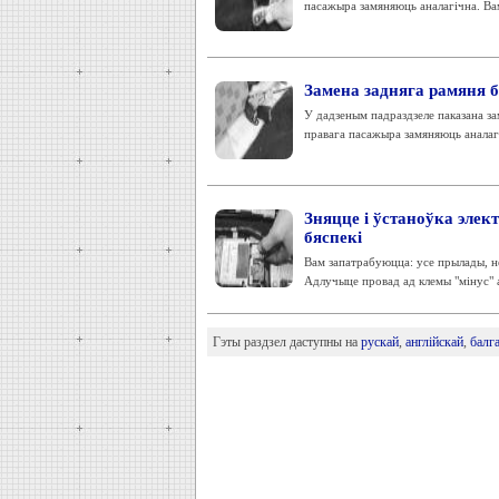
пасажыра замяняюць аналагічна. Вам
Замена задняга рамяня б
У дадзеным падраздзеле паказана зам
правага пасажыра замяняюць аналагі
Зняцце і ўстаноўка элек
бяспекі
Вам запатрабуюцца: усе прылады, н
Адлучыце провад ад клемы "мінус" а
Гэты раздзел даступны на
рускай
,
англійскай
,
балг