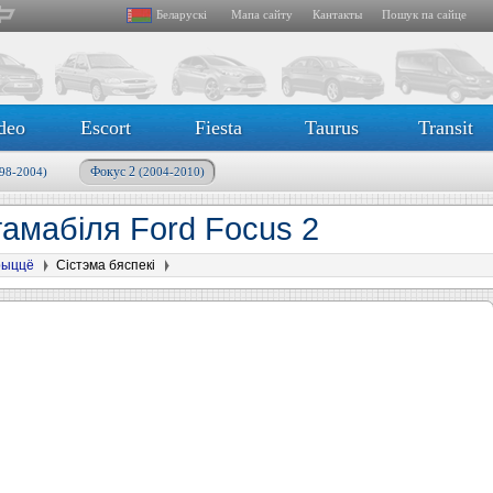
Беларускі
Мапа сайту
Кантакты
Пошук па сайце
deo
Escort
Fiesta
Taurus
Transit
Фокус 2
98-2004)
(2004-2010)
тамабіля Ford Focus 2
крыццё
Сістэма бяспекі