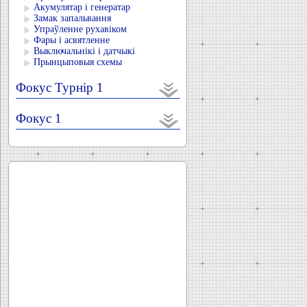
Акумулятар і генератар
Замак запальвання
Упраўленне рухавіком
Фары і асвятленне
Выключальнікі і датчыкі
Прынцыповыя схемы
Фокус Турнір 1
Фокус 1