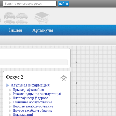
Іншыя
Артыкулы
Фокус 2
Агульная інфармацыя
Прылада аўтамабіля
Рэкамендацыі па эксплуатацыі
Няспраўнасці ў дарозе
Тэхнічнае абслугоўванне
Першае тэхабслугоўванне
Другое тэхабслугоўванне
Прыкладанні