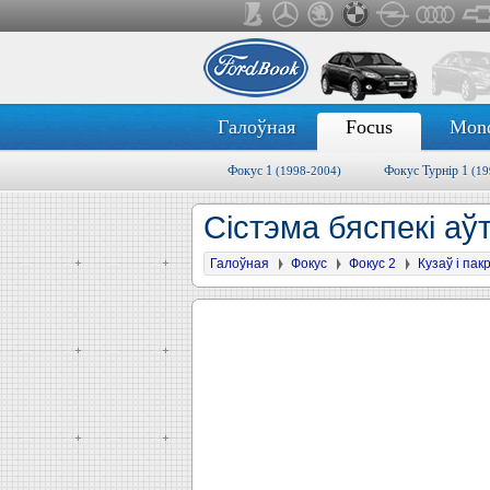
Галоўная
Focus
Mon
Фокус 1
Фокус Турнір 1
(1998-2004)
(19
Сістэма бяспекі аў
Галоўная
Фокус
Фокус 2
Кузаў і па