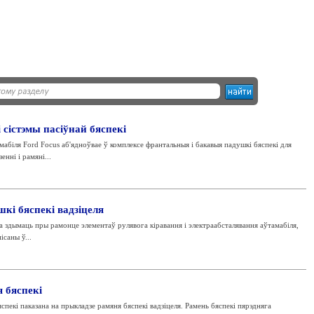
 сістэмы пасіўнай бяспекі
мабіля Ford Focus аб'ядноўвае ў комплексе франтальныя і бакавыя падушкі бяспекі для
нні і рамяні...
шкі бяспекі вадзіцеля
 здымаць пры рамонце элементаў рулявога кіравання і электраабсталявання аўтамабіля,
ісаны ў...
 бяспекі
пекі паказана на прыкладзе рамяня бяспекі вадзіцеля. Рамень бяспекі пярэдняга