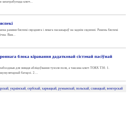
 запатрабуецца ключ...
яспекі
ена рамяня бяспекі сярэдняга і левага пасажыраў на заднім сядзенні. Рамень бяспекі
чна. Вам...
троннага блока кіравання дадатковай сістэмай пасіўнай
еабходныя для зняцця абліцоўвання тунэля поля, а таксама ключ TORX T30. 1.
кумулятарнай батарэі. 2....
арскай
,
украінскай
,
сербскай
,
харвацкай
,
румынскай
,
польскай
,
славацкай
,
венгерскай