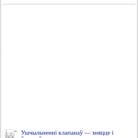
Ушчыльненні клапанаў — зняцце і