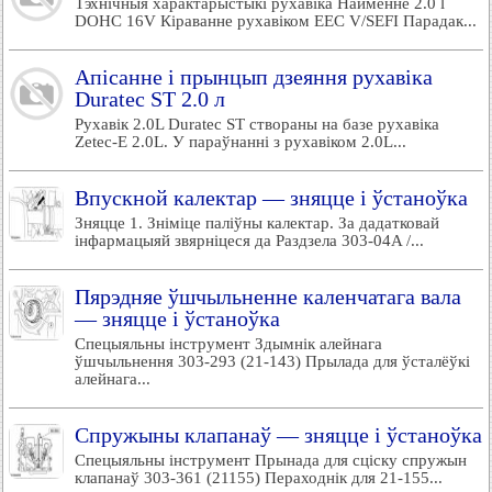
Тэхнічныя характарыстыкі рухавіка Найменне 2.0 l
DOHC 16V Кіраванне рухавіком EEC V/SEFI Парадак...
Апісанне і прынцып дзеяння рухавіка
Duratec ST 2.0 л
Рухавік 2.0L Duratec ST створаны на базе рухавіка
Zetec-E 2.0L. У параўнанні з рухавіком 2.0L...
Впускной калектар — зняцце і ўстаноўка
Зняцце 1. Зніміце паліўны калектар. За дадатковай
інфармацыяй звярніцеся да Раздзела 303-04A /...
Пярэдняе ўшчыльненне каленчатага вала
— зняцце і ўстаноўка
Спецыяльны інструмент Здымнік алейнага
ўшчыльнення 303-293 (21-143) Прылада для ўсталёўкі
алейнага...
Спружыны клапанаў — зняцце і ўстаноўка
Спецыяльны інструмент Прынада для сціску спружын
клапанаў 303-361 (21155) Пераходнік для 21-155...