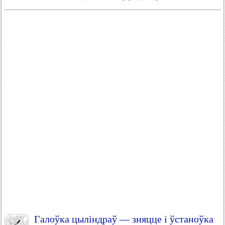
Галоўка цыліндраў — зняцце і ўстаноўка