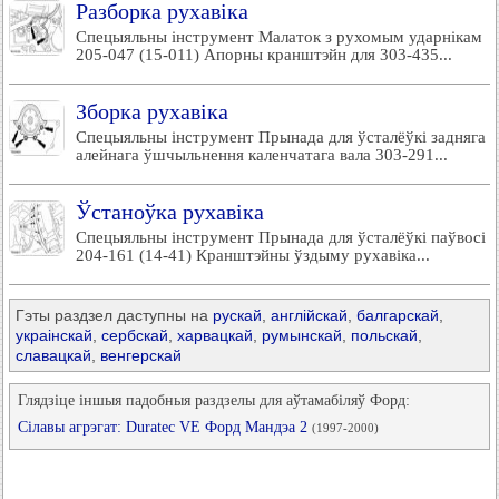
Разборка рухавіка
Спецыяльны інструмент Малаток з рухомым ударнікам
205-047 (15-011) Апорны кранштэйн для 303-435...
Зборка рухавіка
Спецыяльны інструмент Прынада для ўсталёўкі задняга
алейнага ўшчыльнення каленчатага вала 303-291...
Ўстаноўка рухавіка
Спецыяльны інструмент Прынада для ўсталёўкі паўвосі
204-161 (14-41) Кранштэйны ўздыму рухавіка...
Гэты раздзел даступны на
рускай
,
англійскай
,
балгарскай
,
украінскай
,
сербскай
,
харвацкай
,
румынскай
,
польскай
,
славацкай
,
венгерскай
Глядзіце іншыя падобныя раздзелы для аўтамабіляў Форд:
Сілавы агрэгат: Duratec VЕ Форд Мандэа 2
(1997-2000)