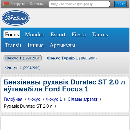
Беларускі
Кантакты
Focus
Mondeo
Escort
Fiesta
Taurus
Transit
Іншыя
Артыкулы
Фокус 1
Фокус Турнір 1
(1998-2004)
(1998-2004)
Фокус 2
(2004-2010)
Бензінавы рухавік Duratec ST 2.0 л
аўтамабіля Ford Focus 1
Галоўная
Фокус
Фокус 1
Сілавы агрэгат
Рухавік Duratec ST 2.0 л