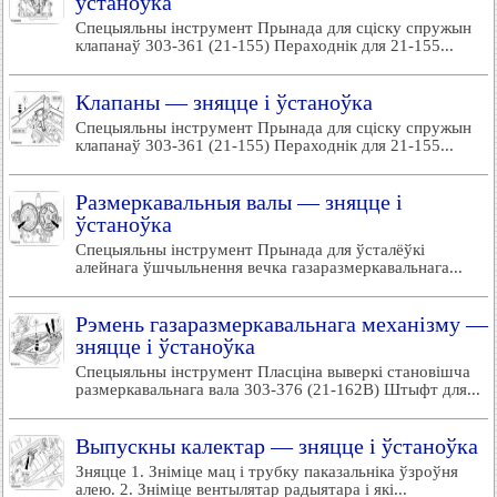
ўстаноўка
Спецыяльны інструмент Прынада для сціску спружын
клапанаў 303-361 (21-155) Пераходнік для 21-155...
Клапаны — зняцце і ўстаноўка
Спецыяльны інструмент Прынада для сціску спружын
клапанаў 303-361 (21-155) Пераходнік для 21-155...
Размеркавальныя валы — зняцце і
ўстаноўка
Спецыяльны інструмент Прынада для ўсталёўкі
алейнага ўшчыльнення вечка газаразмеркавальнага...
Рэмень газаразмеркавальнага механізму —
зняцце і ўстаноўка
Спецыяльны інструмент Пласціна выверкі становішча
размеркавальнага вала 303-376 (21-162В) Штыфт для...
Выпускны калектар — зняцце і ўстаноўка
Зняцце 1. Зніміце мац і трубку паказальніка ўзроўня
алею. 2. Зніміце вентылятар радыятара і які...