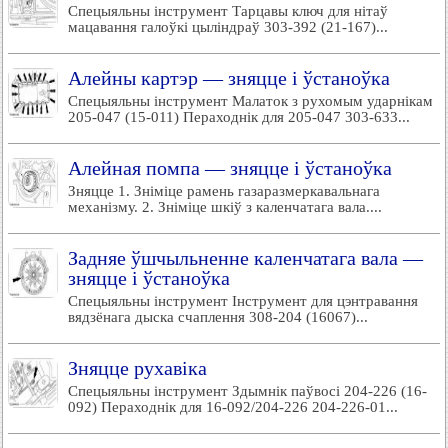
Спецыяльны інструмент Тарцавы ключ для нітаў
мацавання галоўкі цыліндраў 303-392 (21-167)...
Алейны картэр — зняцце і ўстаноўка
Спецыяльны інструмент Малаток з рухомым ударнікам
205-047 (15-011) Пераходнік для 205-047 303-633...
Алейная помпа — зняцце і ўстаноўка
Зняцце 1. Зніміце рамень газаразмеркавальнага
механізму. 2. Зніміце шкіў з каленчатага вала....
Задняе ўшчыльненне каленчатага вала —
зняцце і ўстаноўка
Спецыяльны інструмент Інструмент для цэнтравання
вядзёнага дыска счаплення 308-204 (16067)...
Зняцце рухавіка
Спецыяльны інструмент Здымнік паўвосі 204-226 (16-
092) Пераходнік для 16-092/204-226 204-226-01...