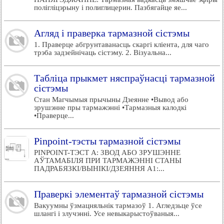
полігліцэрыну і полиглицерин. Пазбягайце яе...
Агляд і праверка тармазной сістэмы
1. Праверце абгрунтаванасць скаргі кліента, для чаго
трэба задзейнічаць сістэму. 2. Візуальна...
Табліца прыкмет няспраўнасці тармазной
сістэмы
Стан Магчымыя прычыны Дзеянне •Вывод або
зрушэнне пры тармажэнні •Тармазныя калодкі
•Праверце...
Pinpoint-тэсты тармазной сістэмы
PINPOINT-ТЭСТ A: ЗВОД АБО ЗРУШЭННЕ
АЎТАМАБІЛЯ ПРИ ТАРМАЖЭННІ СТАНЫ
ПАДРАБЯЗКІ/ВЫНІКІ/ДЗЕЯННЯ A1:...
Праверкі элементаў тармазной сістэмы
Вакуумны ўзмацняльнік тармазоў 1. Агледзьце ўсе
шлангі і злучэнні. Усе невыкарыстоўваныя...