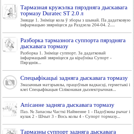
Тармазная кружэлка пярэдняга дыскавага
тормазу Duratec ST 2.0 л
Зняцце 1. Зніміце кола ў зборы з шынай. Па дадатковую
інфармацыю звярніцеся да Раздзела 204-04. 2....
Разборка тармазнога суппорта пярэдняга
дыскавага тормазу
Разборка 1. Зніміце суппорт. За дадатковай
інфармацыяй звярніцеся да кіраўніка Супорт -
Пярэднія...
Спецыфікацыі задняга дыскавага тормазу
Змазачныя матэрыялы, працоўныя вадкасці, герметыкі і
клеі Спецыфікацыя Сіліконавая дыэлектрычная...
Апісанне задняга дыскавага тормазу
Паз. № Запасны Часткі Найменне 1 - Падоўжны рычаг і
кулак 2 - Шчыт 3 - Вось колы 4 - Супорт тормазу...
Тармазны суппорт задняга дыскавага