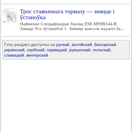
Трос стаяначнага тормазу — зняцце і
ўстаноўка
Найменне Спецыфікацыя Змазка ESE-M99B144-B
Зняцце Усе аўтамабілі 1. Зніміце кансоль падлогі.За...
Гэты раздзел даступны на
рускай
,
англійскай
,
балгарскай
,
украінскай
,
сербскай
,
харвацкай
,
румынскай
,
польскай
,
славацкай
,
венгерскай