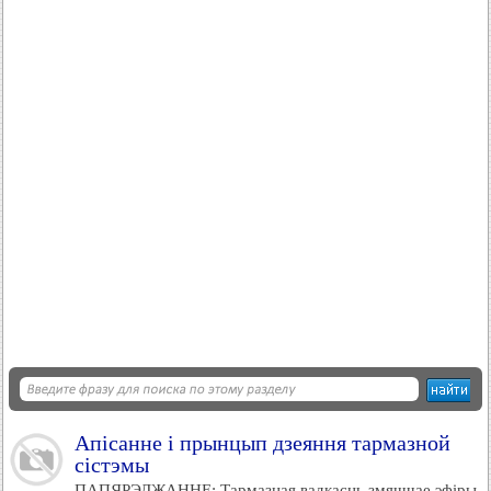
Апісанне і прынцып дзеяння тармазной
сістэмы
ПАПЯРЭДЖАННЕ: Тармазная вадкасць змяшчае эфіры