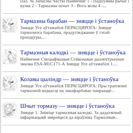
Паз. № Запасны Часткі Найменне 1 - Падоўжны рычаг і
кулак 2 - Тармазны шчыт 3 - Вось колы 4 -...
Тармазны барабан — зняцце і ўстаноўка
Зняцце Усе аўтамабілі ПЕРАСЦЯРОГА: Зняцце
тармазнога барабана, прадугледжанае ў гэтай
працэдуры,...
Тармазныя калодкі — зняцце і ўстаноўка
Найменне Спецыфікацыя Сіліконавая дыэлектрычная
змазка ESA-M1C171-A Зняцце Усе аўтамабілі 1....
Колавы цыліндр — зняцце і ўстаноўка
Зняцце Усе аўтамабілі ПЕРАСЦЯРОГА: Пры трапленні
тармазной вадкасці на лакафарбавае пакрыццё...
Шчыт тормазу — зняцце і ўстаноўка
Зняцце 1. Зніміце тармазныя калодкі. За дадатковай
інфармацыяй звярніцеся да кіраўніка Тармазныя...