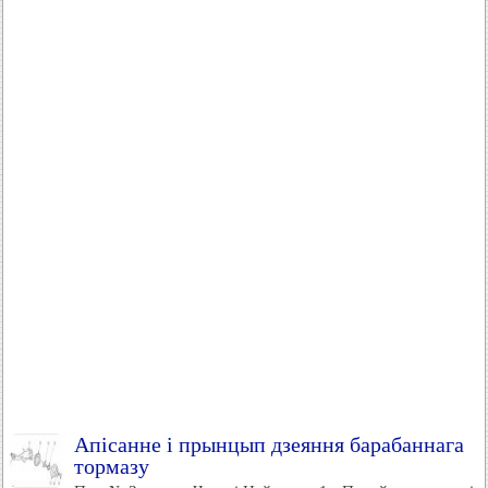
Апісанне і прынцып дзеяння барабаннага
тормазу