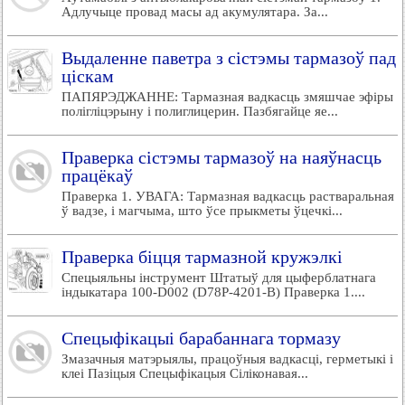
Адлучыце провад масы ад акумулятара. За...
Выдаленне паветра з сістэмы тармазоў пад
ціскам
ПАПЯРЭДЖАННЕ: Тармазная вадкасць змяшчае эфіры
полігліцэрыну і полиглицерин. Пазбягайце яе...
Праверка сістэмы тармазоў на наяўнасць
працёкаў
Праверка 1. УВАГА: Тармазная вадкасць растваральная
ў вадзе, і магчыма, што ўсе прыкметы ўцечкі...
Праверка біцця тармазной кружэлкі
Спецыяльны інструмент Штатыў для цыферблатнага
індыкатара 100-D002 (D78P-4201-B) Праверка 1....
Спецыфікацыі барабаннага тормазу
Змазачныя матэрыялы, працоўныя вадкасці, герметыкі і
клеі Пазіцыя Спецыфікацыя Сіліконавая...