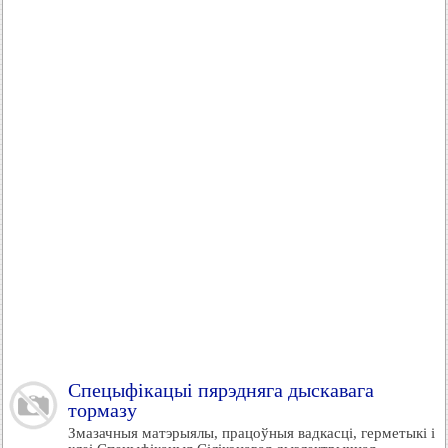
Спецыфікацыі пярэдняга дыскавага
тормазу
Змазачныя матэрыялы, працоўныя вадкасці, герметыкі і