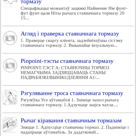
тормазу
Спецыфікацыі момантаў зацяжкі Найменне Нм фунт-
фут фунт-цаля Ніты рычага стаяначнага тормазу 20
15...
Агляд і праверка стаяначнага тормазу
1. Праверце скаргу кліента, задзейнічаўшы сістэму
стаяначнага тормазу. 2. Выканайце візуальную...
Pinpoint-тэсты стаяначнага тормазу
PINPOINT-ТЭСТ A: СТАЯНОЧНЫ ТОРМОЗ
НЕМАГЧЫМА ЗАДЗЯЦЦАВАЦЬ СТАНЫ
ПАДРАБЯЗКІ/ВЫНІКІ/ДЗЕЯННЯ A1:...
Рэгуляванне троса стаяначнага тормазу
Рэгулёўка Усе аўтамабілі 1. Зніміце чахол рычага
стаяначнага тормазу. 1.Адлучыце заціск чахла....
Рычаг кіравання стаяначным тормазам
Зняцце 1. Адпусціце стаяначны тормаз. 2. Падніміце і
падапрыце аўтамабіль. За дадатковай...