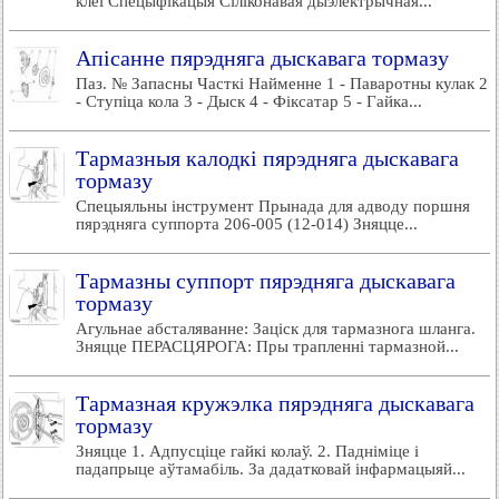
клеі Спецыфікацыя Сіліконавая дыэлектрычная...
Апісанне пярэдняга дыскавага тормазу
Паз. № Запасны Часткі Найменне 1 - Паваротны кулак 2
- Ступіца кола 3 - Дыск 4 - Фіксатар 5 - Гайка...
Тармазныя калодкі пярэдняга дыскавага
тормазу
Спецыяльны інструмент Прынада для адводу поршня
пярэдняга суппорта 206-005 (12-014) Зняцце...
Тармазны суппорт пярэдняга дыскавага
тормазу
Агульнае абсталяванне: Заціск для тармазнога шланга.
Зняцце ПЕРАСЦЯРОГА: Пры трапленні тармазной...
Тармазная кружэлка пярэдняга дыскавага
тормазу
Зняцце 1. Адпусціце гайкі колаў. 2. Падніміце і
падапрыце аўтамабіль. За дадатковай інфармацыяй...