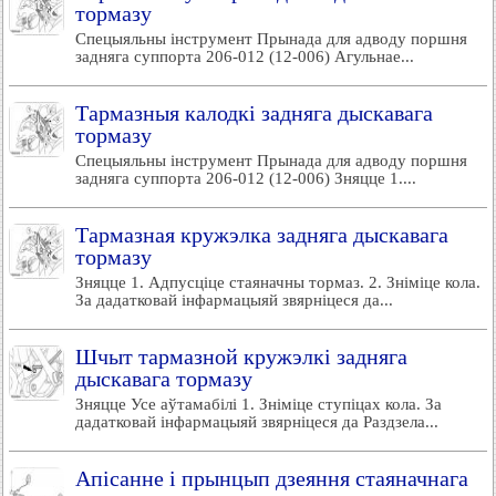
тормазу
Спецыяльны інструмент Прынада для адводу поршня
задняга суппорта 206-012 (12-006) Агульнае...
Тармазныя калодкі задняга дыскавага
тормазу
Спецыяльны інструмент Прынада для адводу поршня
задняга суппорта 206-012 (12-006) Зняцце 1....
Тармазная кружэлка задняга дыскавага
тормазу
Зняцце 1. Адпусціце стаяначны тормаз. 2. Зніміце кола.
За дадатковай інфармацыяй звярніцеся да...
Шчыт тармазной кружэлкі задняга
дыскавага тормазу
Зняцце Усе аўтамабілі 1. Зніміце ступіцах кола. За
дадатковай інфармацыяй звярніцеся да Раздзела...
Апісанне і прынцып дзеяння стаяначнага