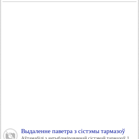
Выдаленне паветра з сістэмы тармазоў
Аўтамабілі з антыблакіровачнай сістэмай тармазоў 1.