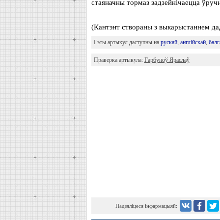
стаяначны тормаз задзейнічаецца ўруч
(Кантэнт створаны з выкарыстаннем 
Гэты артыкул даступны на
рускай
,
англійскай
,
балг
Праверка артыкула:
Гарбуноў Яраслаў
Падзяліцеся інфармацыяй: