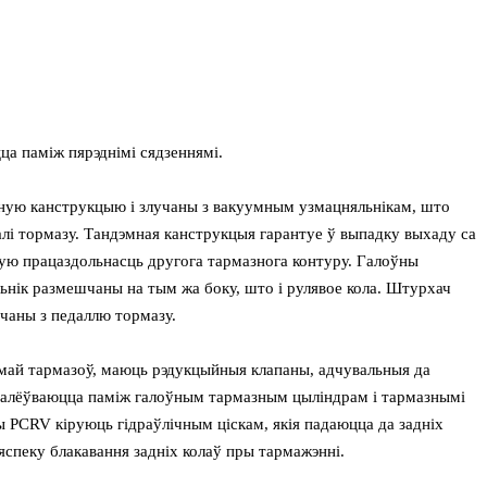
а паміж пярэднімі сядзеннямі.
ную канструкцыю і злучаны з вакуумным узмацняльнікам, што
лі тормазу. Тандэмная канструкцыя гарантуе ў выпадку выхаду са
ую працаздольнасць другога тармазнога контуру. Галоўны
ьнік размешчаны на тым жа боку, што і рулявое кола. Штурхач
чаны з педаллю тормазу.
эмай тармазоў, маюць рэдукцыйныя клапаны, адчувальныя да
талёўваюцца паміж галоўным тармазным цыліндрам і тармазнымі
ы PCRV кіруюць гідраўлічным ціскам, якія падаюцца да задніх
пеку блакавання задніх колаў пры тармажэнні.