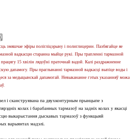
 змяшчае эфіры полігліцэрыну і полиглицерин. Пазбягайце яе
рмазной вадкасцю старанна мыйце рукі. Пры трапленні тармазной
працягу 15 хвілін лядоўні праточнай вадой. Калі раздражненне
скую дапамогу. Пры праглынанні тармазной вадкасці выпіце воды і
цеся за медыцынскай дапамогай. Невыкананне гэтых указанняў можа
аў.
зел і сканструявана па двухконтурным прынцыпе з
рэдніх колах і барабанных тармазоў на задніх колах у якасці
асцю выкарыстання дыскавых тармазоў з функцыяй
рых варыянтах мадэлі.