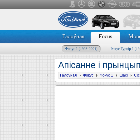
Галоўная
Focus
Mon
Фокус 1
Фокус Турнір 1
(1998-2004)
(19
Апісанне і прынцы
Галоўная
Фокус
Фокус 1
Шасі
Сі