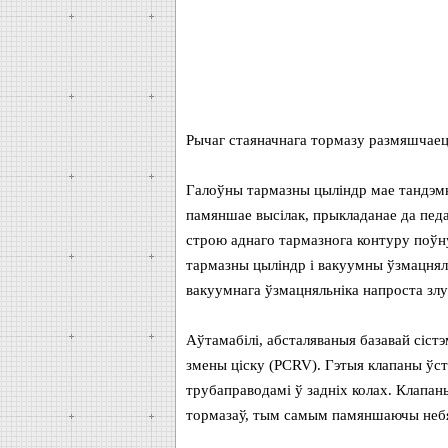
Рычаг стаяначнага тормазу размяшчаецц
Галоўны тармазны цыліндр мае тандэм
памяншае высілак, прыкладанае да педа
строю аднаго тармазнога контуру поўн
тармазны цыліндр і вакуумны ўзмацнял
вакуумнага ўзмацняльніка напроста злу
Аўтамабілі, абсталяваныя базавай сіст
змены ціску (PCRV). Гэтыя клапаны ўс
трубаправодамі ў задніх колах. Клапан
тормазаў, тым самым памяншаючы небяс