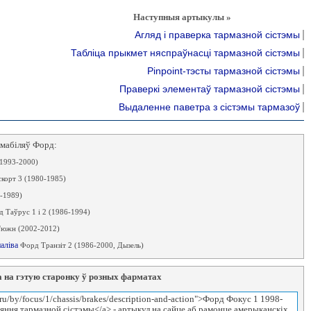
Наступныя артыкулы »
Агляд і праверка тармазной сістэмы
Табліца прыкмет няспраўнасці тармазной сістэмы
Pinpoint-тэсты тармазной сістэмы
Праверкі элементаў тармазной сістэмы
Выдаленне паветра з сістэмы тармазоў
амабіляў Форд:
(1993-2000)
корт 3 (1980-1985)
-1989)
 Таўрус 1 і 2 (1986-1994)
южн (2002-2012)
паліва
Форд Транзіт 2 (1986-2000, Дызель)
 на гэтую старонку ў розных фарматах