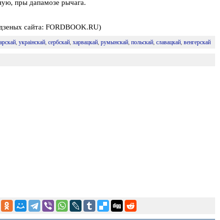
ную, пры дапамозе рычага.
дадзеных сайта: FORDBOOK.RU)
арскай
,
украінскай
,
сербскай
,
харвацкай
,
румынскай
,
польскай
,
славацкай
,
венгерскай