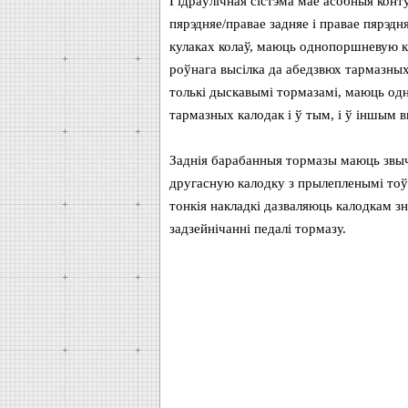
Гідраўлічная сістэма мае асобныя конт
пярэдняе/правае задняе і правае пярэдн
кулаках колаў, маюць однопоршневую 
роўнага высілка да абедзвюх тармазных
толькі дыскавымі тормазамі, маюць о
тармазных калодак і ў тым, і ў іншым 
Заднія барабанныя тормазы маюць звы
другасную калодку з прылепленымі тоўс
тонкія накладкі дазваляюць калодкам 
задзейнічанні педалі тормазу.