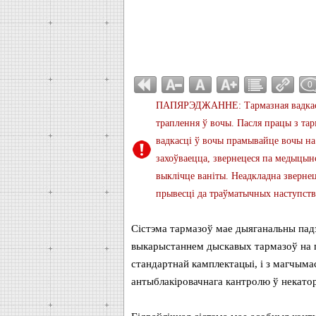
0
ПАПЯРЭДЖАННЕ: Тармазная вадкасць
траплення ў вочы. Пасля працы з та
вадкасці ў вочы прамывайце вочы на 
захоўваецца, звернецеся па медыцын
выклічце ваніты. Неадкладна зверне
прывесці да траўматычных наступств
Сістэма тармазоў мае дыяганальны пад
выкарыстаннем дыскавых тармазоў на пя
стандартнай камплектацыі, і з магчым
антыблакіровачнага кантролю ў некато