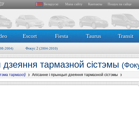
Беларускі
Мапа сайту
Кантакты
Пошук па сайце
deo
Escort
Fiesta
Taurus
Transit
Фокус 2
98-2004)
(2004-2010)
п дзеяння тармазной сістэмы
(Фок
стэма тармазоў
Апісанне і прынцып дзеяння тармазной сістэмы