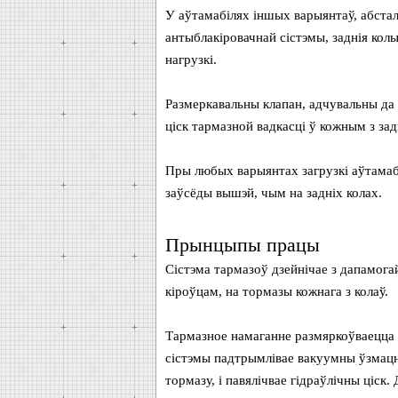
У аўтамабілях іншых варыянтаў, абстал
антыблакіровачнай сістэмы, заднія ко
нагрузкі.
Размеркавальны клапан, адчувальны да 
ціск тармазной вадкасці ў кожным з задн
Пры любых варыянтах загрузкі аўтамабі
заўсёды вышэй, чым на задніх колах.
Прынцыпы працы
Сістэма тармазоў дзейнічае з дапамога
кіроўцам, на тормазы кожнага з колаў.
Тармазное намаганне размяркоўваецца п
сістэмы падтрымлівае вакуумны ўзмацня
тормазу, і павялічвае гідраўлічны ціск