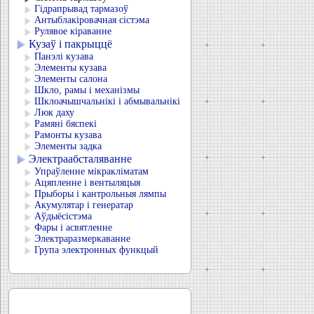
Гідрапрывад тармазоў
Антыблакіровачная сістэма
Рулявое кіраванне
Кузаў і пакрыццё
Панэлі кузава
Элементы кузава
Элементы салона
Шкло, рамы і механізмы
Шклоачышчальнікі і абмывальнікі
Люк даху
Рамяні бяспекі
Рамонты кузава
Элементы задка
Электраабсталяванне
Упраўленне мікракліматам
Ацяпленне і вентыляцыя
Прыборы і кантрольныя лямпы
Акумулятар і генератар
Аўдыёсістэма
Фары і асвятленне
Электраразмеркаванне
Група электронных функцый