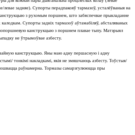
уры для кожнай пары дыяганальна процілеглых колаў (левае
яе/левае задняе). Супорты перадпакояў тармазоў, усталёўваныя на
канструкцыю з рухомым поршнем, што забяспечвае прыкладанне
 калодкам. Супорты задніх тармазоў аўтамабіляў, абсталяваных
днопоршневую канструкцыю з поршнем плавае тыпу. Матэрыял
выпадку не ўтрымоўвае азбесту.
чайную канструкцыю. Яны маю адну першасную і адну
тымі/ тонкімі накладкамі, якія не змяшчаюць азбесту. Тоўстыя/
зношвацца раўнамерна. Тормазы самарэгулююцца пры