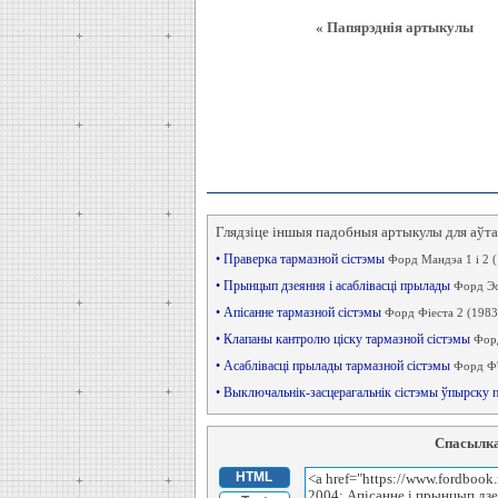
« Папярэднія артыкулы
Глядзіце іншыя падобныя артыкулы для аўт
• Праверка тармазной сістэмы
Форд Мандэа 1 і 2 
• Прынцып дзеяння і асаблівасці прылады
Форд Эс
• Апісанне тармазной сістэмы
Форд Фіеста 2 (1983
• Клапаны кантролю ціску тармазной сістэмы
Форд
• Асаблівасці прылады тармазной сістэмы
Форд Ф'
• Выключальнік-засцерагальнік сістэмы ўпырску 
Спасылка
HTML