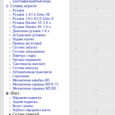
Ідэнтыфікацыйныя коды
Сілавы агрэгат
Рухавік
Рухавік 1.4/1.6 Zetec-SE
Рухавік 1.6/1.8/2.0 Zetec-E
Рухавік Duratec ST 2.0 л
Рухавік Duratec 8V 1.6 л
Дызельны рухавік 1.8 л
Астуджэнне рухавіка
Падача паліва
Прывад аксэсуараў
Сістэма запуску
Сістэма запальвання
Паветра і пары
Органы кіравання
Таксічнасць выхлапу
Сістэма выпуску
Аўтаматычная трансмісія
Счапленне
Механічная каробка iB5
Механічная скрынка MTX-75
Механічная скрынка MT285
Шасі
Пярэдняя падвеска
Задняя падвеска
Колы і шыны
Паўвосі пярэдняга маста
Сістэма тармазоў