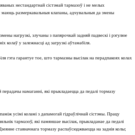
яваных нестандартнай сістэмай тармазоў і не мелых
лы маюць размеркавальныя клапаны, адчувальныя да змены
змены нагрузкі, злучаны з папярочкай задняй падвескі і рэгулюе
іх колаў у залежнасці ад загрузкі аўтамабіля.
ля гэта гарантуе тое, што тармазны высілак на перадпакоях колах
й перадачы намаганні, які прыкладаецца да педалі тормазу
аміж усімі коламі з дапамогай гідраўлічнай сістэмы. Працу
льнік тармазоў, які памяншае высілак, прыкладанае да педалі
. Дзеянне стаяначнага тормазу распаўсюджваецца на заднія колы;