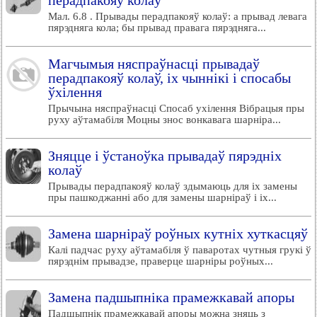
перадпакояў колаў
Мал. 6.8 . Прывады перадпакояў колаў: а прывад левага
пярэдняга кола; бы прывад правага пярэдняга...
Магчымыя няспраўнасці прывадаў
перадпакояў колаў, іх чыннікі і спосабы
ўхілення
Прычына няспраўнасці Спосаб ухілення Вібрацыя пры
руху аўтамабіля Моцны знос вонкавага шарніра...
Зняцце і ўстаноўка прывадаў пярэдніх
колаў
Прывады перадпакояў колаў здымаюць для іх замены
пры пашкоджанні або для замены шарніраў і іх...
Замена шарніраў роўных кутніх хуткасцяў
Калі падчас руху аўтамабіля ў паваротах чутныя грукі ў
пярэднім прывадзе, праверце шарніры роўных...
Замена падшыпніка прамежкавай апоры
Падшыпнік прамежкавай апоры можна зняць з