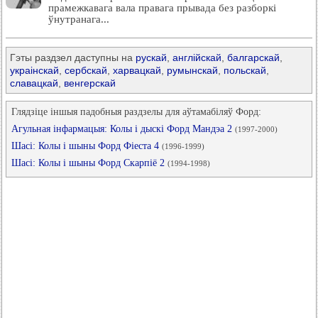
прамежкавага вала правага прывада без разборкі
ўнутранага...
Гэты раздзел даступны на
рускай
,
англійскай
,
балгарскай
,
украінскай
,
сербскай
,
харвацкай
,
румынскай
,
польскай
,
славацкай
,
венгерскай
Глядзіце іншыя падобныя раздзелы для аўтамабіляў Форд:
Агульная інфармацыя: Колы і дыскі Форд Мандэа 2
(1997-2000)
Шасі: Колы і шыны Форд Фіеста 4
(1996-1999)
Шасі: Колы і шыны Форд Скарпіё 2
(1994-1998)