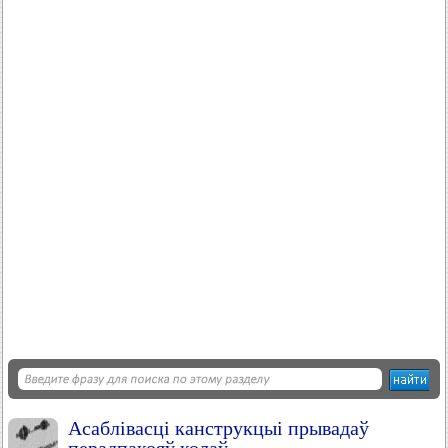
Асаблівасці канструкцыі прывадаў