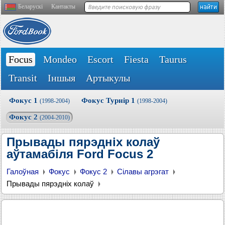
Беларускі
Кантакты
Focus
Mondeo
Escort
Fiesta
Taurus
Transit
Іншыя
Артыкулы
Фокус 1
Фокус Турнір 1
(1998-2004)
(1998-2004)
Фокус 2
(2004-2010)
Прывады пярэдніх колаў
аўтамабіля Ford Focus 2
Галоўная
Фокус
Фокус 2
Сілавы агрэгат
Прывады пярэдніх колаў