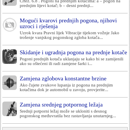
Crtež. 6.8 . Pogoni na prednjim kotačima: a – pogon na
prednjim lijevi kotač; b – desni prednji...
Mogući kvarovi prednjih pogona, njihovi
uzroci i rješenja
Uzrok kvara Pravni lijek Vibracije tijekom vožnje Jako
trošenje vanjskog pogonskog zgloba kotača...
Skidanje i ugradnja pogona na prednje kotače
Pogoni prednjih kotača uklanjaju se kako bi se zamijenili
ako su oštećeni ili radi zamjene šarki i...
Zamjena zglobova konstantne brzine
Ako čujete zvukove lupanja iz pogona na prednjim
kotačima dok je automobil u zavoju, provjerite...
Zamjena srednjeg potpornog ležaja
Srednji potporni ležaj može se ukloniti s desnog
pogonskog međuvratila bez rastavljanja unutarnjeg...