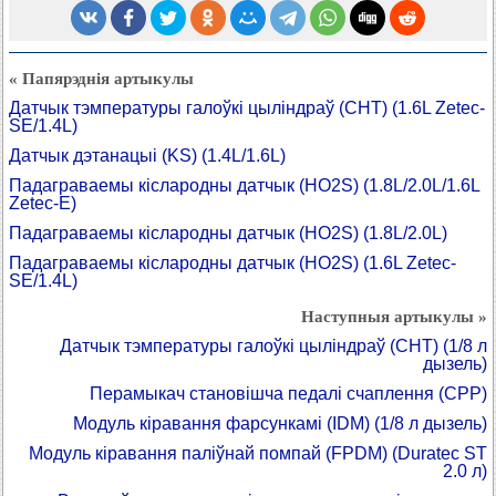
« Папярэднія артыкулы
Датчык тэмпературы галоўкі цыліндраў (СНТ) (1.6L Zetec-
SE/1.4L)
Датчык дэтанацыі (KS) (1.4L/1.6L)
Падаграваемы кіслародны датчык (HO2S) (1.8L/2.0L/1.6L
Zetec-E)
Падаграваемы кіслародны датчык (HO2S) (1.8L/2.0L)
Падаграваемы кіслародны датчык (HO2S) (1.6L Zetec-
SE/1.4L)
Наступныя артыкулы »
Датчык тэмпературы галоўкі цыліндраў (СНТ) (1/8 л
дызель)
Перамыкач становішча педалі счаплення (СРР)
Модуль кіравання фарсункамі (IDM) (1/8 л дызель)
Модуль кіравання паліўнай помпай (FPDM) (Duratec ST
2.0 л)