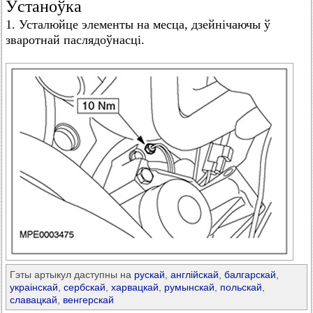
Ўстаноўка
1. Усталюйце элементы на месца, дзейнічаючы ў
зваротнай паслядоўнасці.
Гэты артыкул даступны на
рускай
,
англійскай
,
балгарскай
,
украінскай
,
сербскай
,
харвацкай
,
румынскай
,
польскай
,
славацкай
,
венгерскай