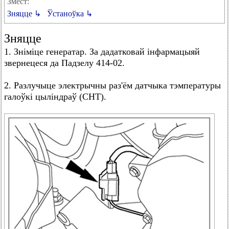
Змест:
Зняцце ↳
Ўстаноўка ↳
Зняцце
1. Зніміце генератар. За дадатковай інфармацыяй
звернецеся да Падзелу 414-02.
2. Разлучыце электрычны раз'ём датчыка тэмпературы
галоўкі цыліндраў (СНТ).