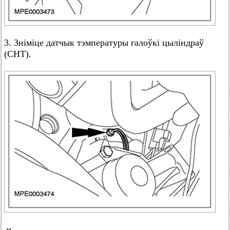
3. Зніміце датчык тэмпературы галоўкі цыліндраў
(СНТ).