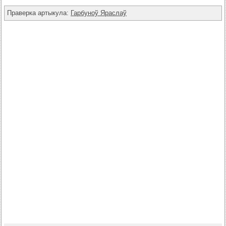
Праверка артыкула:
Гарбуноў Яраслаў