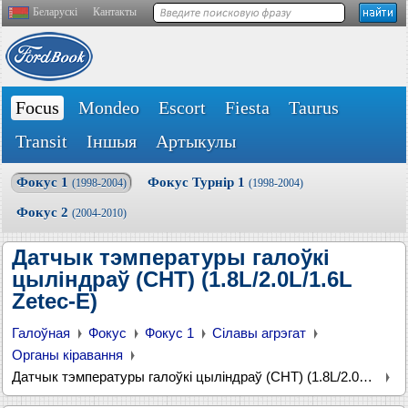
Беларускі
Кантакты
Focus
Mondeo
Escort
Fiesta
Taurus
Transit
Іншыя
Артыкулы
Фокус 1
Фокус Турнір 1
(1998-2004)
(1998-2004)
Фокус 2
(2004-2010)
Датчык тэмпературы галоўкі
цыліндраў (СНТ) (1.8L/2.0L/1.6L
Zetec-E)
Галоўная
Фокус
Фокус 1
Сілавы агрэгат
Органы кіравання
Датчык тэмпературы галоўкі цыліндраў (СНТ) (1.8L/2.0L/1.6L Zetec-E)