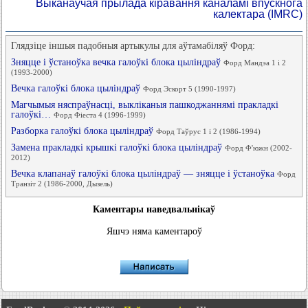
Выканаўчая прылада кіравання каналамі впускнога
калектара (IMRC)
Глядзіце іншыя падобныя артыкулы для аўтамабіляў Форд:
Зняцце і ўстаноўка вечка галоўкі блока цыліндраў
Форд Мандэа 1 і 2
(1993-2000)
Вечка галоўкі блока цыліндраў
Форд Эскорт 5 (1990-1997)
Магчымыя няспраўнасці, выкліканыя пашкоджаннямі пракладкі
галоўкі…
Форд Фіеста 4 (1996-1999)
Разборка галоўкі блока цыліндраў
Форд Таўрус 1 і 2 (1986-1994)
Замена пракладкі крышкі галоўкі блока цыліндраў
Форд Ф'южн (2002-
2012)
Вечка клапанаў галоўкі блока цыліндраў — зняцце і ўстаноўка
Форд
Транзіт 2 (1986-2000, Дызель)
Каментары наведвальнікаў
Яшчэ няма каментароў