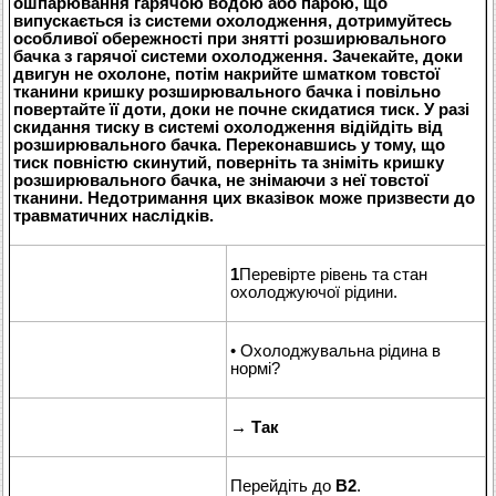
ошпарювання гарячою водою або парою, що
випускається із системи охолодження, дотримуйтесь
особливої обережності при знятті розширювального
бачка з гарячої системи охолодження. Зачекайте, доки
двигун не охолоне, потім накрийте шматком товстої
тканини кришку розширювального бачка і повільно
повертайте її доти, доки не почне скидатися тиск. У разі
скидання тиску в системі охолодження відійдіть від
розширювального бачка. Переконавшись у тому, що
тиск повністю скинутий, поверніть та зніміть кришку
розширювального бачка, не знімаючи з неї товстої
тканини. Недотримання цих вказівок може призвести до
травматичних наслідків.
1
Перевірте рівень та стан
охолоджуючої рідини.
• Охолоджувальна рідина в
нормі?
→
Так
Перейдіть до
B2
.