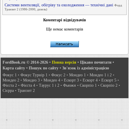
Системи вентиляції, обігріву та охолодження — технічні дані
Форд
Транзит 2 (1986-2000, дизель)
Коментарі відвідувачів
Ще немає коментарів
FordBook.ru © 2014-2026
•
Повна версія
•
Цікаво почитати
•
Карта сайту
•
Пошук по сайту
•
Зв'язок із адміністрацією
Фокус 1
•
Фокус Турнір 1
•
Фокус 2
•
Мондео 1
•
Мондео 1 і 2
•
Мондео 2
•
Мондео 3
•
Мондео 4
•
Ескорт 3
•
Ескорт 4
•
Ескорт 5
•
Фієста 2
•
Фієста 4
•
Таурус 1 і 2
•
Фьюжн
•
Скорпіо 1
•
Скорпіо 2
•
Сієрра
•
Транзит 2