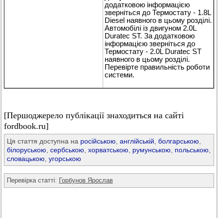
додатковою інформацією
зверніться до Термостату - 1.8L
Diesel наявного в цьому розділі.
Автомобілі із двигуном 2.0L
Duratec ST. За додатковою
інформацією зверніться до
Термостату - 2.0L Duratec ST
наявного в цьому розділі.
Перевірте правильність роботи
системи.
[Першоджерело публікації знаходиться на сайті
fordbook.ru]
Ця стаття доступна на
російською
,
англійській
,
болгарською
,
білоруською
,
сербською
,
хорватською
,
румунською
,
польською
,
словацькою
,
угорською
Перевірка статті:
Горбунов Ярослав