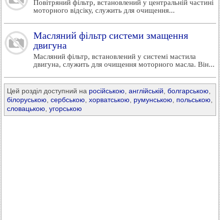
Повітряний фільтр, встановлений у центральній частині
моторного відсіку, служить для очищення...
Масляний фільтр системи змащення
двигуна
Масляний фільтр, встановлений у системі мастила
двигуна, служить для очищення моторного масла. Він...
Цей розділ доступний на
російською
,
англійській
,
болгарською
,
білоруською
,
сербською
,
хорватською
,
румунською
,
польською
,
словацькою
,
угорською