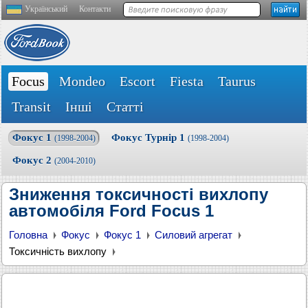
Український
Контакти
Focus
Mondeo
Escort
Fiesta
Taurus
Transit
Інші
Статті
Фокус 1
Фокус Турнір 1
(1998-2004)
(1998-2004)
Фокус 2
(2004-2010)
Зниження токсичності вихлопу
автомобіля Ford Focus 1
Головна
Фокус
Фокус 1
Силовий агрегат
Токсичність вихлопу