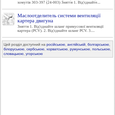
хомутів 303-397 (24-003) Зняття 1. Від'єднайте...
Маслоотделитель системи вентиляції
картера двигуна
Зняття 1. Від'єднайте шланг примусової вентиляції
картера (PCV). 2. Від'єднайте шланг PCV. 3....
Цей розділ доступний на
російською
,
англійській
,
болгарською
,
білоруською
,
сербською
,
хорватською
,
румунською
,
польською
,
словацькою
,
угорською