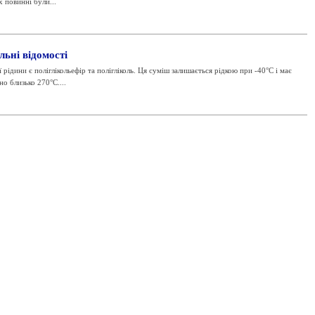
х повинні були...
льні відомості
ідини є поліглікольефір та полігліколь. Ця суміш залишається рідкою при -40°C і має
о близько 270°C....