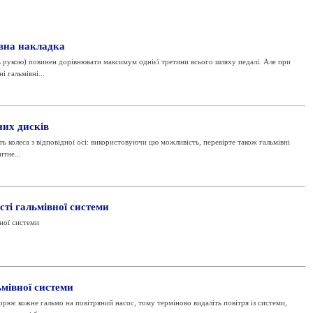
івна накладка
ть рукою) повинен дорівнювати максимум однієї третини всього шляху педалі. Але при
і гальмівні...
них дисків
іть колеса з відповідної осі: використовуючи цю можливість, перевірте також гальмівні
тне...
ті гальмівної системи
ної системи
ьмівної системи
орює кожне гальмо на повітряний насос, тому терміново видаліть повітря із системи,