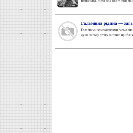
наприклад, після всіх робіт, при яки
Гальмівна рідина — зага
Головними компонентами гальмівної р
дуже високу точку кипіння приблизн