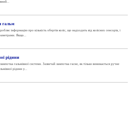
вний...
я гальм
обляє інформацію про кількість обертів коліс, що надходить від колісних сенсорів, і
раметрами. Якщо...
ої рідини
лампочка гальмівної системи. Зазвичай лампочка гасне, як тільки вимикається ручне
льмівної рідини у...