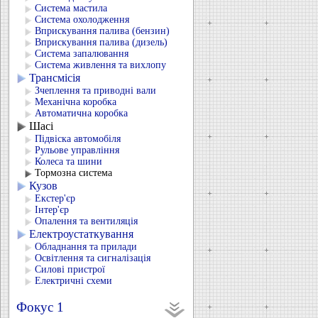
Система мастила
Система охолодження
Вприскування палива (бензин)
Вприскування палива (дизель)
Система запалювання
Система живлення та вихлопу
Трансмісія
Зчеплення та приводні вали
Механічна коробка
Автоматична коробка
Шасі
Підвіска автомобіля
Рульове управління
Колеса та шини
Тормозна система
Кузов
Екстер'єр
Інтер'єр
Опалення та вентиляція
Електроустаткування
Обладнання та прилади
Освітлення та сигналізація
Силові пристрої
Електричні схеми
Фокус 1