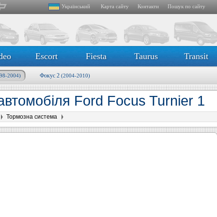
Український
Карта сайту
Контакти
Пошук по сайту
deo
Escort
Fiesta
Taurus
Transit
Фокус 2
98-2004)
(2004-2010)
втомобіля Ford Focus Turnier 1
Тормозна система