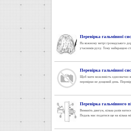
Перевірка гальмівної си
На кожному метрі громадського дор
учасників руху. Тому найкращою ст
Перевірка гальмівної си
Щоб мати можливість однозначно ви
перевірки не дощовий день. Перевірте
Перевірка гальмівного п
Вимкніть двигун, кілька разів натис
Педаль має податися ще на кілька міл