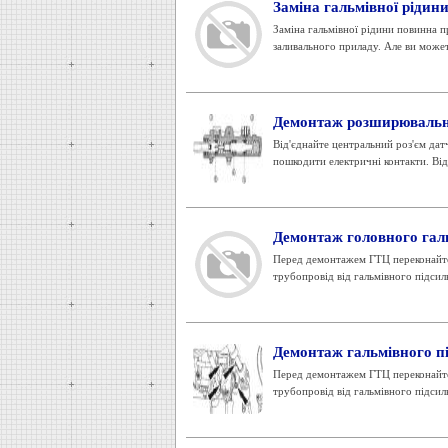
Заміна гальмівної рідин
Заміна гальмівної рідини повинна 
заливального приладу. Але ви может
Демонтаж розширювальн
Від'єднайте центральний роз'єм дат
пошкодити електричні контакти. Від
Демонтаж головного гал
Перед демонтажем ГТЦ переконайтес
трубопровід від гальмівного підсилю
Демонтаж гальмівного п
Перед демонтажем ГТЦ переконайтес
трубопровід від гальмівного підсилю