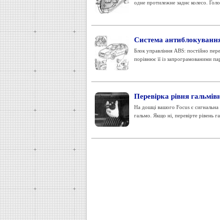
одне протилежне заднє колесо. Голо
Система антиблокуванн
Блок управління ABS: постійно перер
порівнює її із запрограмованими па
Перевірка рівня гальмівн
На дошці вашого Focus є сигнальна 
гальмо. Якщо ні, перевірте рівень га