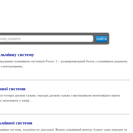
альмівну систему
керування гальмівною системою Focus: 1 – розширювальний бачок з гальмівною рідиною;
з інтегрованим...
вної системи
я чотири дискові гальма: передні дискові гальма з внутрішньою вентиляцією мають
 затискають у кліщі...
ьмівної системи
ьмівна система, поділена по діагоналі. Кожен гальмівний контур з'єднує одне переднє та