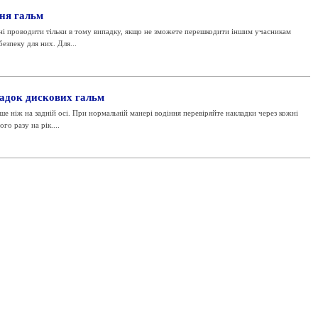
ня гальм
нні проводити тільки в тому випадку, якщо не зможете перешкодити іншим учасникам
зпеку для них. Для...
адок дискових гальм
 ніж на задній осі. При нормальній манері водіння перевіряйте накладки через кожні
го разу на рік....