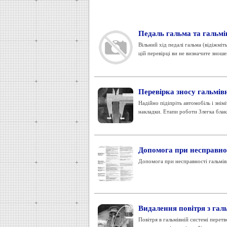
Педаль гальма та гальм
Вільний хід педалі гальма (відіжмі
цій перевірці ви не визначите зношен
Перевірка зносу гальмів
Надійно підіпріть автомобіль і знім
накладки. Етапи роботи Злегка блаки
Допомога при несправнос
Допомога при несправності гальмів
Видалення повітря з гал
Повітря в гальмівній системі перетв