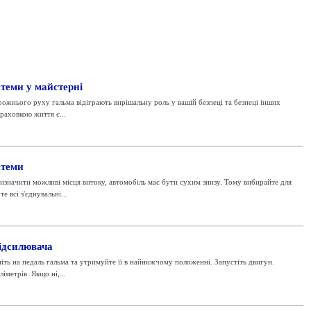
стеми у майстерні
ожнього руху гальма відіграють вирішальну роль у вашій безпеці та безпеці інших
раховкою життя є...
стеми
значити можливі місця витоку, автомобіль має бути сухим знизу. Тому вибирайте для
 всі з'єднувальні...
ідсилювача
ніть на педаль гальма та утримуйте її в найнижчому положенні. Запустіть двигун.
іметрів. Якщо ні,...