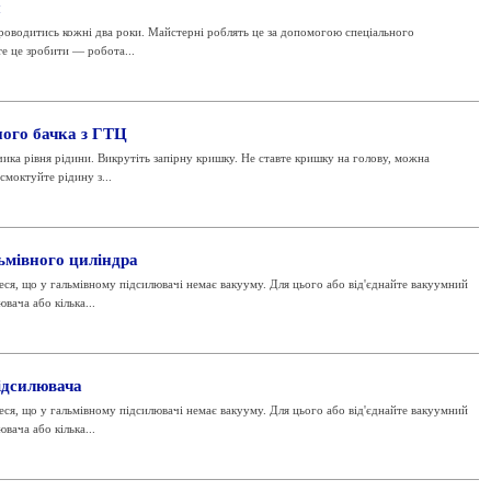
и
проводитись кожні два роки. Майстерні роблять це за допомогою спеціального
е це зробити — робота...
ого бачка з ГТЦ
чика рівня рідини. Викрутіть запірну кришку. Не ставте кришку на голову, можна
смоктуйте рідину з...
ьмівного циліндра
я, що у гальмівному підсилювачі немає вакууму. Для цього або від'єднайте вакуумний
вача або кілька...
ідсилювача
я, що у гальмівному підсилювачі немає вакууму. Для цього або від'єднайте вакуумний
вача або кілька...