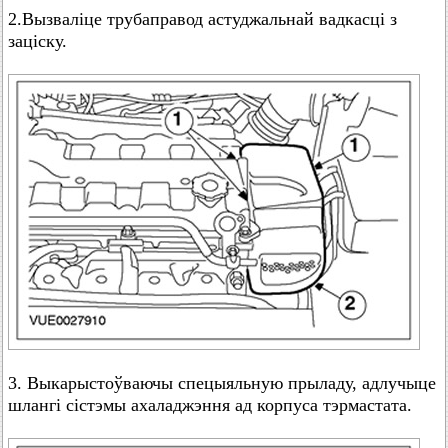
2.Вызваліце трубаправод астуджальнай вадкасці з
заціску.
3. Выкарыстоўваючы спецыяльную прыладу, адлучыце
шлангі сістэмы ахаладжэння ад корпуса тэрмастата.