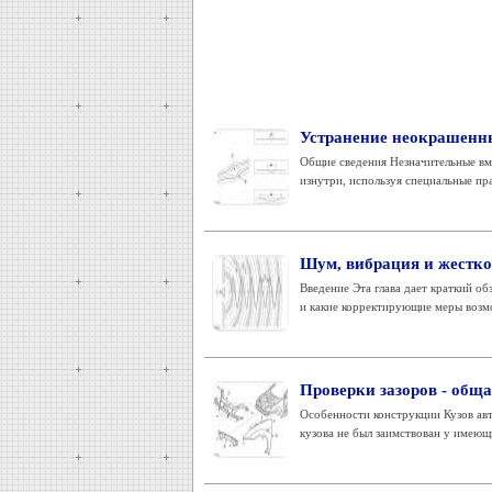
Устранение неокрашенн
Общие сведения Незначительные вм
изнутри, используя специальные пр
Шум, вибрация и жестко
Введение Эта глава дает краткий о
и какие корректирующие меры возмо
Проверки зазоров - общ
Особенности конструкции Кузов авт
кузова не был заимствован у имеющи