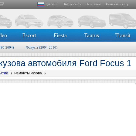
Русский
Карта сайта
Контакты
Поиск по сайту
deo
Escort
Fiesta
Taurus
Transit
Фокус 2
998-2004)
(2004-2010)
кузова автомобиля Ford Focus 1
рытие
Ремонты кузова