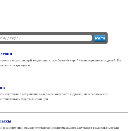
йствия
ю роль в возрастающей тенденции ко все более быстрой смене вариантов моделей. На
лияет конструкция и...
зии
ть тщательное сохранение материала защиты от коррозии, нанесенного при
сстанавливать защитный слой при...
тмассы
й в конструкции ремонт элементов из пластмассы подразумевает различные методы