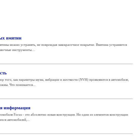
ых вмятин
ятины можно устранять, не повреждая лакокрасочное покрытие. Вмятина устраняется
авочные инструменты....
сть
бзор того, как параметры шума, вибрации и жесткости (NVH) проявляются в автомобиле,
жны. Что понимается...
ая информация
омобиля Focus - это абсолютно новая конструкция. Ни один из элементов конструкции
хся автомобилей,...