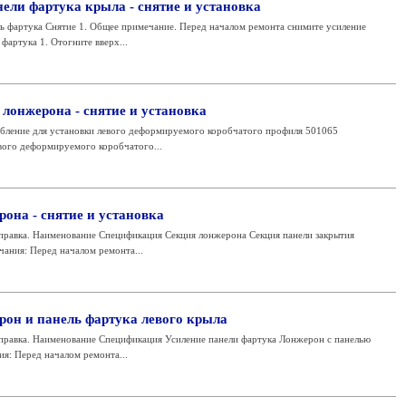
ели фартука крыла - снятие и установка
 фартука Снятие 1. Общее примечание. Перед началом ремонта снимите усиление
 фартука 1. Отогните вверх...
лонжерона - снятие и установка
ление для установки левого деформируемого коробчатого профиля 501065
вого деформируемого коробчатого...
она - снятие и установка
правка. Наименование Спецификация Секция лонжерона Секция панели закрытия
ания: Перед началом ремонта...
он и панель фартука левого крыла
правка. Наименование Спецификация Усиление панели фартука Лонжерон с панелью
я: Перед началом ремонта...