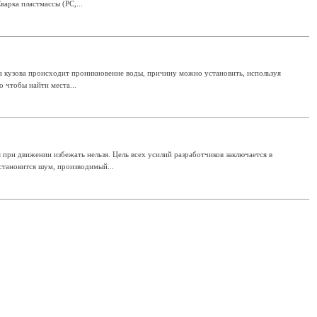
арка пластмассы (PC,...
а кузова происходит проникновение воды, причину можно установить, используя
 чтобы найти места...
ри движении избежать нельзя. Цель всех усилий разработчиков заключается в
становится шум, производимый...