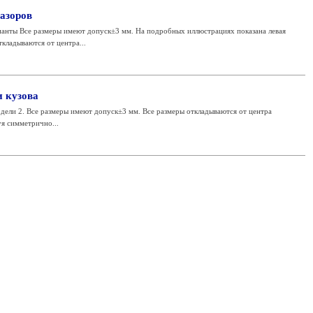
азоров
рианты Все размеры имеют допуск±3 мм. На подробных иллюстрациях показана левая
кладываются от центра...
и кузова
модели 2. Все размеры имеют допуск±3 мм. Все размеры откладываются от центра
уя симметрично...