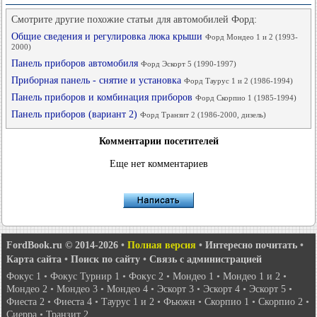
Смотрите другие похожие статьи для автомобилей Форд:
Общие сведения и регулировка люка крыши
Форд Мондео 1 и 2 (1993-
2000)
Панель приборов автомобиля
Форд Эскорт 5 (1990-1997)
Приборная панель - снятие и установка
Форд Таурус 1 и 2 (1986-1994)
Панель приборов и комбинация приборов
Форд Скорпио 1 (1985-1994)
Панель приборов (вариант 2)
Форд Транзит 2 (1986-2000, дизель)
Комментарии посетителей
Еще нет комментариев
FordBook.ru © 2014-2026
•
Полная версия
•
Интересно почитать
•
Карта сайта
•
Поиск по сайту
•
Связь с администрацией
Фокус 1
•
Фокус Турнир 1
•
Фокус 2
•
Мондео 1
•
Мондео 1 и 2
•
Мондео 2
•
Мондео 3
•
Мондео 4
•
Эскорт 3
•
Эскорт 4
•
Эскорт 5
•
Фиеста 2
•
Фиеста 4
•
Таурус 1 и 2
•
Фьюжн
•
Скорпио 1
•
Скорпио 2
•
Сиерра
•
Транзит 2