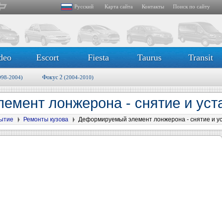
Русский
Карта сайта
Контакты
Поиск по сайту
deo
Escort
Fiesta
Taurus
Transit
Фокус 2
998-2004)
(2004-2010)
емент лонжерона - снятие и уст
рытие
Ремонты кузова
Деформируемый элемент лонжерона - снятие и у