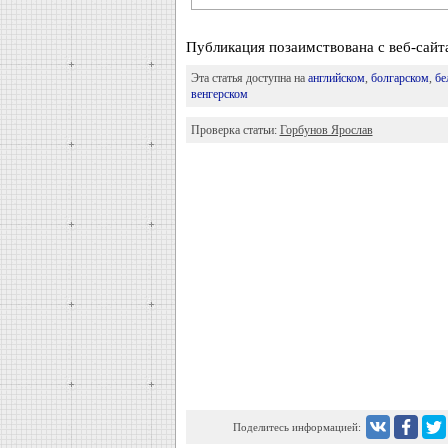
Публикация позаимствована с веб-сайта
Эта статья доступна на
английском
,
болгарском
,
бе
венгерском
Проверка статьи:
Горбунов Ярослав
Поделитесь информацией: