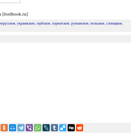
 [fordbook.ru]
лорусском
,
украинском
,
сербском
,
хорватском
,
румынском
,
польском
,
словацком
,