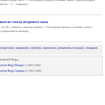
рцовая головка «на 8». 1. Отсоедините провод от клеммы «минус» аккумуляторной
лпачок… 3. …отверните...
ателя стекла ветрового окна
 «на 10», отвертка с плоским лезвием. 1. Отсоедините провод от клеммы «минус»
е декоративную накладку...
белорусском
,
украинском
,
сербском
,
хорватском
,
румынском
,
польском
,
словацком
,
мобилей Форд:
ыватели Форд Мондео 1
(1993-1996)
ватели Форд Скорпио 2
(1994-1998)