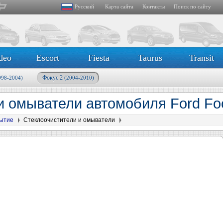
Русский
Карта сайта
Контакты
Поиск по сайту
deo
Escort
Fiesta
Taurus
Transit
Фокус 2
998-2004)
(2004-2010)
и омыватели автомобиля Ford Fo
рытие
Стеклоочистители и омыватели