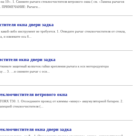
«на 10». 1. Снимите рычаги стеклоочистителя ветрового окна ( см. «Замена рычагов
 ). ПРИМЕЧАНИЕ: Рычаги...
стителя окна двери задка
какой-либо инструмент не требуется. 1. Отведите рычаг стеклоочистителя от стекла,
 и извлеките ось б...
стителя окна двери задка
Откиньте защитный колпачок гайки крепления рычага к оси моторедуктора
ку… 3. …и снимите рычаг с оси...
теклоочистителя ветрового окна
 TORX Т30. 1. Отсоедините провод от клеммы «минус» аккумуляторной батареи. 2.
пецией стеклоочистителя (...
еклоочистителя окна двери задка