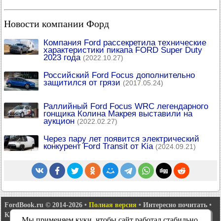
Новости компании Форд
Компания Ford рассекретила технические
характеристики пикапа FORD Super Duty
2023 года
(2022.10.27)
Российский Ford Focus дополнительно
защитился от грязи
(2017.05.24)
Раллийный Ford Focus WRC легендарного
гонщика Колина Макрея выставили на
аукцион
(2022.02.27)
Через пару лет появится электрический
конкурент Ford Transit от Kia
(2024.09.21)
FordBook.ru © 2014-2026
•
Полная версия
•
Интересно почитать
•
Карта сайта
•
Поиск по сайту
•
Связь с администрацией
Мы применяем куки, чтобы сайт работал стабильно,