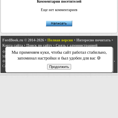
Комментарии посетителей
Еще нет комментариев
FordBook.ru © 2014-2026
•
Полная версия
•
Интересно почитать
•
Карта сайта
•
Поиск по сайту
•
Связь с администрацией
Фокус 1
•
Фокус Турнир 1
•
Фокус 2
•
Мондео 1
•
Мондео 1 и 2
•
Мы применяем куки, чтобы сайт работал стабильно,
Мондео 2
•
Мондео 3
•
Мондео 4
•
Эскорт 3
•
Эскорт 4
•
Эскорт 5
•
запоминал настройки и был удобен для вас 🍪
Фиеста 2
•
Фиеста 4
•
Таурус 1 и 2
•
Фьюжн
•
Скорпио 1
•
Скорпио 2
•
Сиерра
•
Транзит 2
Продолжить