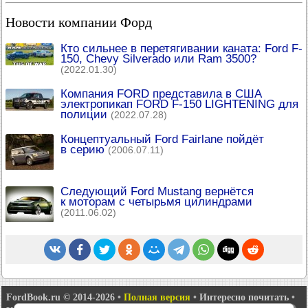
Новости компании Форд
Кто сильнее в перетягивании каната: Ford F-
150, Chevy Silverado или Ram 3500?
(2022.01.30)
Компания FORD представила в США
электропикап FORD F-150 LIGHTENING для
полиции
(2022.07.28)
Концептуальный Ford Fairlane пойдёт
в серию
(2006.07.11)
Следующий Ford Mustang вернётся
к моторам с четырьмя цилиндрами
(2011.06.02)
FordBook.ru © 2014-2026
•
Полная версия
•
Интересно почитать
•