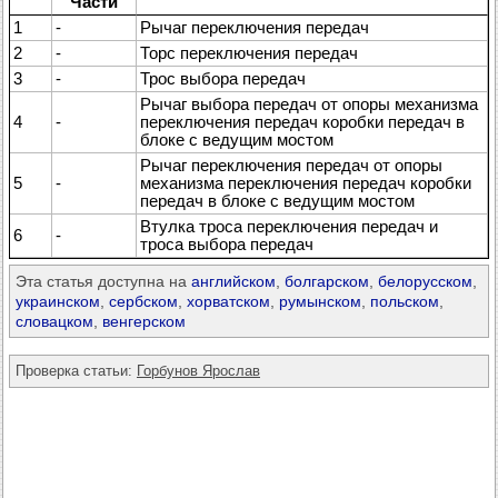
Части
1
-
Рычаг переключения передач
2
-
Торс переключения передач
3
-
Трос выбора передач
Рычаг выбора передач от опоры механизма
4
-
переключения передач коробки передач в
блоке с ведущим мостом
Рычаг переключения передач от опоры
5
-
механизма переключения передач коробки
передач в блоке с ведущим мостом
Втулка троса переключения передач и
6
-
троса выбора передач
Эта статья доступна на
английском
,
болгарском
,
белорусском
,
украинском
,
сербском
,
хорватском
,
румынском
,
польском
,
словацком
,
венгерском
Проверка статьи:
Горбунов Ярослав