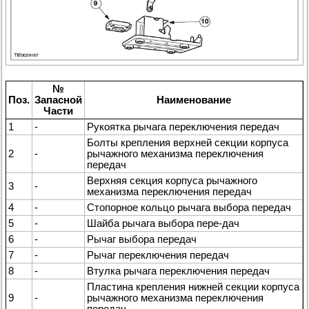
№
Поз.
Запасной
Наименование
Части
1
-
Рукоятка рычага переключения передач
Болты крепления верхней секции корпуса
2
-
рычажного механизма переключения
передач
Верхняя секция корпуса рычажного
3
-
механизма переключения передач
4
-
Стопорное кольцо рычага выбора передач
5
-
Шайба рычага выбора пере-дач
6
-
Рычаг выбора передач
7
-
Рычаг переключения передач
8
-
Втулка рычага переключения передач
Пластина крепления нижней секции корпуса
9
-
рычажного механизма переключения
передач