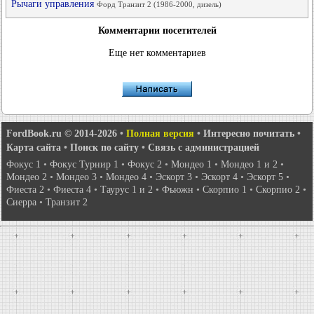
Рычаги управления
Форд Транзит 2 (1986-2000, дизель)
Комментарии посетителей
Еще нет комментариев
FordBook.ru © 2014-2026
•
Полная версия
•
Интересно почитать
•
Карта сайта
•
Поиск по сайту
•
Связь с администрацией
Фокус 1
•
Фокус Турнир 1
•
Фокус 2
•
Мондео 1
•
Мондео 1 и 2
•
Мондео 2
•
Мондео 3
•
Мондео 4
•
Эскорт 3
•
Эскорт 4
•
Эскорт 5
•
Фиеста 2
•
Фиеста 4
•
Таурус 1 и 2
•
Фьюжн
•
Скорпио 1
•
Скорпио 2
•
Сиерра
•
Транзит 2