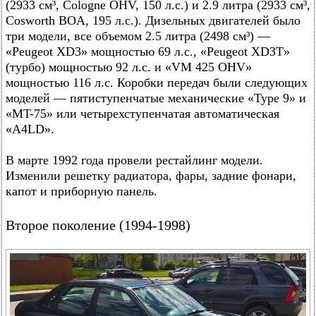
(2933 см³, Cologne OHV, 150 л.с.) и 2.9 литра (2933 см³,
Cosworth BOA, 195 л.с.). Дизельных двигателей было
три модели, все объемом 2.5 литра (2498 см³) —
«Peugeot XD3» мощностью 69 л.с., «Peugeot XD3T»
(турбо) мощностью 92 л.с. и «VM 425 OHV»
мощностью 116 л.с. Коробки передач были следующих
моделей — пятиступенчатые механические «Type 9» и
«MT-75» или четырехступенчатая автоматическая
«A4LD».
В марте 1992 года провели рестайлинг модели.
Изменили решетку радиатора, фары, задние фонари,
капот и приборную панель.
Второе поколение (1994-1998)