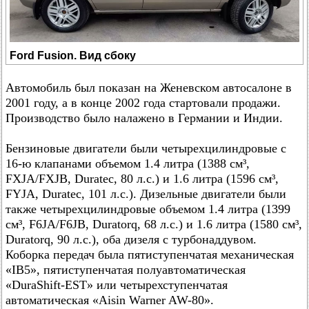
Ford Fusion. Вид сбоку
Автомобиль был показан на Женевском автосалоне в
2001 году, а в конце 2002 года стартовали продажи.
Производство было налажено в Германии и Индии.
Бензиновые двигатели были четырехцилиндровые с
16-ю клапанами объемом 1.4 литра (1388 см³,
FXJA/FXJB, Duratec, 80 л.с.) и 1.6 литра (1596 см³,
FYJA, Duratec, 101 л.с.). Дизельные двигатели были
также четырехцилиндровые объемом 1.4 литра (1399
см³, F6JA/F6JB, Duratorq, 68 л.с.) и 1.6 литра (1580 см³,
Duratorq, 90 л.с.), оба дизеля с турбонаддувом.
Коборка передач была пятиступенчатая механическая
«IB5», пятиступенчатая полуавтоматическая
«DuraShift-EST» или четырехступенчатая
автоматическая «Aisin Warner AW-80».