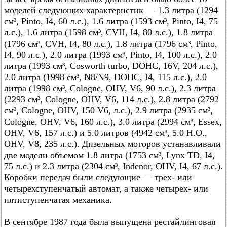
моделей следующих характеристик — 1.3 литра (1294
см³, Pinto, I4, 60 л.с.), 1.6 литра (1593 см³, Pinto, I4, 75
л.с.), 1.6 литра (1598 см³, CVH, I4, 80 л.с.), 1.8 литра
(1796 см³, CVH, I4, 80 л.с.), 1.8 литра (1796 см³, Pinto,
I4, 90 л.с.), 2.0 литра (1993 см³, Pinto, I4, 100 л.с.), 2.0
литра (1993 см³, Cosworth turbo, DOHC, 16V, 204 л.с.),
2.0 литра (1998 см³, N8/N9, DOHC, I4, 115 л.с.), 2.0
литра (1998 см³, Cologne, OHV, V6, 90 л.с.), 2.3 литра
(2293 см³, Cologne, OHV, V6, 114 л.с.), 2.8 литра (2792
см³, Cologne, OHV, 150 V6, л.с.), 2.9 литра (2935 см³,
Cologne, OHV, V6, 160 л.с.), 3.0 литра (2994 см³, Essex,
OHV, V6, 157 л.с.) и 5.0 литров (4942 см³, 5.0 H.O.,
OHV, V8, 235 л.с.). Дизельных моторов устанавливали
две модели объемом 1.8 литра (1753 см³, Lynx TD, I4,
75 л.с.) и 2.3 литра (2304 см³, Indenor, OHV, I4, 67 л.с.).
Коробки передач были следующие — трех- или
четырехступенчатый автомат, а также четырех- или
пятиступенчатая механика.
В сентябре 1987 года была выпущена рестайлинговая