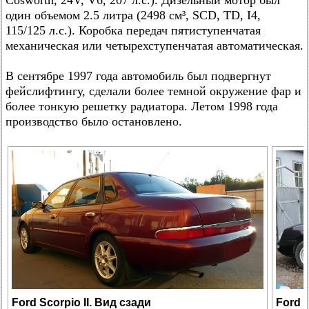
Cosworth, 24V, V6, 207 л.с.). Дизельный мотор был
один объемом 2.5 литра (2498 см³, SCD, TD, I4,
115/125 л.с.). Коробка передач пятиступенчатая
механическая или четырехступенчатая автоматическая.
В сентябре 1997 года автомобиль был подвергнут
фейслифтингу, сделали более темной окружение фар и
более тонкую решетку радиатора. Летом 1998 года
производство было остановлено.
Ford Scorpio II. Вид сзади
Ford S