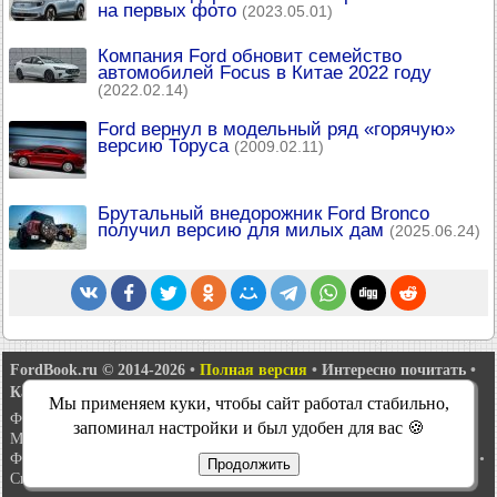
на первых фото
(2023.05.01)
Компания Ford обновит семейство
автомобилей Focus в Китае 2022 году
(2022.02.14)
Ford вернул в модельный ряд «горячую»
версию Торуса
(2009.02.11)
Брутальный внедорожник Ford Bronco
получил версию для милых дам
(2025.06.24)
FordBook.ru © 2014-2026
•
Полная версия
•
Интересно почитать
•
Карта сайта
•
Поиск по сайту
•
Связь с администрацией
Мы применяем куки, чтобы сайт работал стабильно,
Фокус 1
•
Фокус Турнир 1
•
Фокус 2
•
Мондео 1
•
Мондео 1 и 2
•
запоминал настройки и был удобен для вас 🍪
Мондео 2
•
Мондео 3
•
Мондео 4
•
Эскорт 3
•
Эскорт 4
•
Эскорт 5
•
Фиеста 2
•
Фиеста 4
•
Таурус 1 и 2
•
Фьюжн
•
Скорпио 1
•
Скорпио 2
•
Продолжить
Сиерра
•
Транзит 2