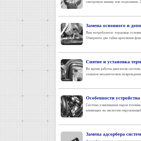
смотровую канаву или подъемник. 2
Замена основного и доп
Вам потребуются: торцовые головки
Отверните две гайки крепления фла
Снятие и установка тер
Во время работы двигателя система
сильном механическом повреждении 
Особенности устройства
Система улавливания паров топлива
влияющих на экологию окружающей 
Замена адсорбера систе