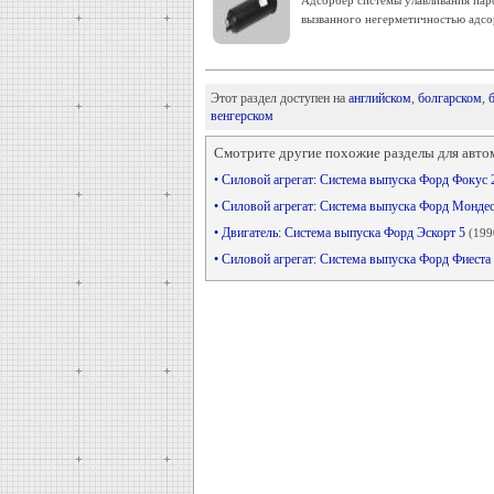
Адсорбер системы улавливания паро
вызванного негерметичностью адсорб
Этот раздел доступен на
английском
,
болгарском
,
венгерском
Смотрите другие похожие разделы для авто
• Силовой агрегат: Система выпуска Форд Фокус 
• Силовой агрегат: Система выпуска Форд Монде
• Двигатель: Система выпуска Форд Эскорт 5
(199
• Силовой агрегат: Система выпуска Форд Фиеста