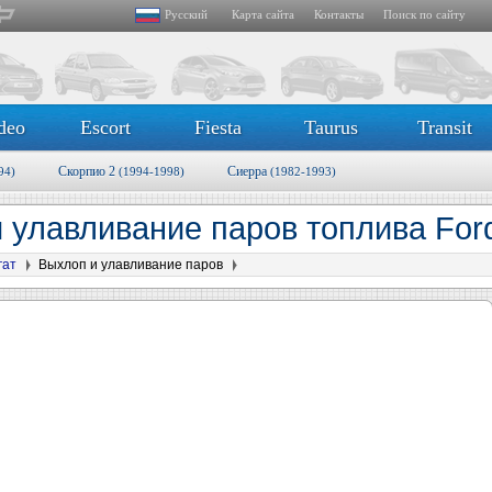
Русский
Карта сайта
Контакты
Поиск по сайту
deo
Escort
Fiesta
Taurus
Transit
Скорпио 2
Сиерра
94)
(1994-1998)
(1982-1993)
 улавливание паров топлива Ford
гат
Выхлоп и улавливание паров