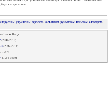
в топлива снимают для проверки или замены при появлении стойкого запаха бензина,
ера, или при отказе...
белорусском
,
украинском
,
сербском
,
хорватском
,
румынском
,
польском
,
словацком
,
мобилей Форд:
2
(2004-2010)
о 4
(2007-2014)
0-1997)
 4
(1996-1999)