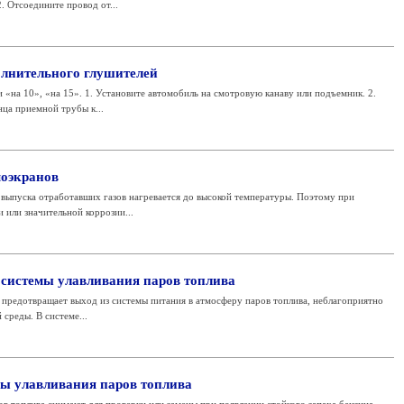
. Отсоедините провод от...
олнительного глушителей
 «на 10», «на 15». 1. Установите автомобиль на смотровую канаву или подъемник. 2.
нца приемной трубы к...
моэкранов
 выпуска отработавших газов нагревается до высокой температуры. Поэтому при
или значительной коррозии...
 системы улавливания паров топлива
 предотвращает выход из системы питания в атмосферу паров топлива, неблагоприятно
среды. В системе...
мы улавливания паров топлива