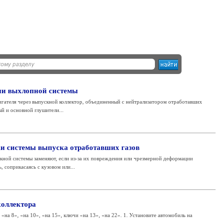
ии выхлопной системы
игателя через выпускной коллектор, объединенный c нейтрализатором отработавших
ый и основной глушители...
и системы выпуска отработавших газов
кной системы заменяют, если из-за их повреждения или чрезмерной деформации
 соприкасаясь с кузовом или...
коллектора
«на 8», «на 10», «на 15», ключи «на 13», «на 22». 1. Установите автомобиль на