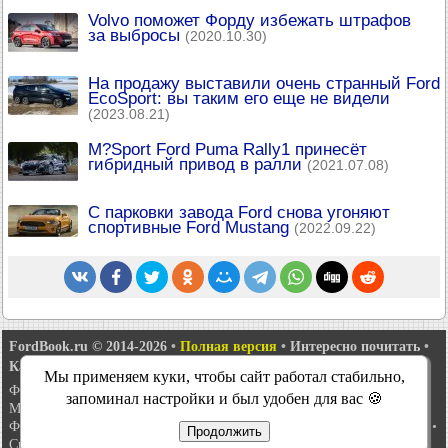
Volvo поможет Форду избежать штрафов
за выбросы
(2020.10.30)
На продажу выставили очень странный Ford
EcoSport: вы таким его еще не видели
(2023.08.21)
M?Sport Ford Puma Rally1 принесёт
гибридный привод в ралли
(2021.07.08)
С парковки завода Ford снова угоняют
спортивные Ford Mustang
(2022.09.22)
FordBook.ru © 2014-2026
•
Полная версия
•
Интересно почитать
•
Карта сайта
•
Поиск по сайту
•
Связь с администрацией
Мы применяем куки, чтобы сайт работал стабильно,
Фокус 1
•
Фокус Турнир 1
•
Фокус 2
•
Мондео 1
•
Мондео 1 и 2
•
запоминал настройки и был удобен для вас 🍪
Мондео 2
•
Мондео 3
•
Мондео 4
•
Эскорт 3
•
Эскорт 4
•
Эскорт 5
•
Фиеста 2
•
Фиеста 4
•
Таурус 1 и 2
•
Фьюжн
•
Скорпио 1
•
Скорпио 2
•
Продолжить
Сиерра
•
Транзит 2