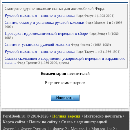
Смотрите другие похожие статьи для автомобилей Форд:
Рулевой механизм - снятие и установка
Форд Фокус 1 (1998-2004)
Снятие, осмотр и установка рулевой колонки
Форд Мондео 1 и 2 (1993-
2000)
Проверка гидромеханической передачи в сборе
Форд Эскорт 3 (1980-
1985)
Снятие и установка рулевой колонки
Форд Фиеста 2 (1983-1989)
Рулевой механизм - снятие и установка
Форд Таурус 1 и 2 (1986-1994)
Смазка скользящего соединения ускоряющей передачи и карданного
вала…
Форд Транзит 2 (1986-2000, дизель)
Комментарии посетителей
Еще нет комментариев
FordBook.ru © 2014-2026
•
Полная версия
•
Интересно почитать
•
Карта сайта
•
Поиск по сайту
•
Связь с администрацией
Фокус 1
•
Фокус Турнир 1
•
Фокус 2
•
Мондео 1
•
Мондео 1 и 2
•