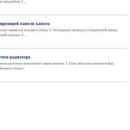
 автомобиля. 2....
лирующей панели капота
шланги омывателя ветрового стекла. 3. Отсоединить провода от подкапотной лампы,
щей панелью. 4....
етки радиатора
 винта крепления центральной секции решетки. 3. Снять форсунки омывателя фар,
 боковую секцию...