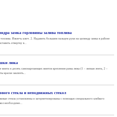
индра замка горловины залива топлива
 топлива. Извлечь ключ. 2. Надавить большим пальцем руки на цилиндр замка в районе
тавить отвертку в...
ышки люка
е винта и десять самонарезающих винтов крепления рамы люка (1 – липкая лента, 2 –
ы краски заклеить...
рового стекла и неподвижных стекол
боковые стекла установлены и загерметизированы с помощью специального клейкого
екол необходимо...