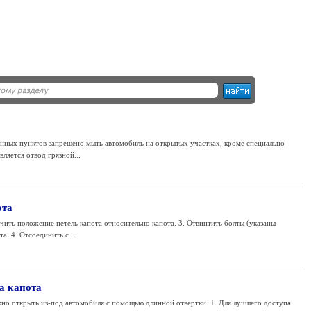
нных пунктов запрещено мыть автомобиль на открытых участках, кроме специально
ляется отвод грязной...
ота
ачить положение петель капота относительно капота. 3. Отвинтить болты (указаны
а. 4. Отсоединить с...
а капота
но открыть из-под автомобиля с помощью длинной отвертки. 1. Для лучшего доступа