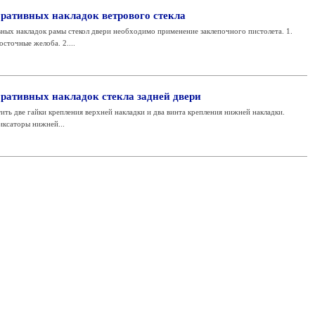
оративных накладок ветрового стекла
ных накладок рамы стекол двери необходимо применение заклепочного пистолета. 1.
сточные желоба. 2....
оративных накладок стекла задней двери
ить две гайки крепления верхней накладки и два винта крепления нижней накладки.
иксаторы нижней...