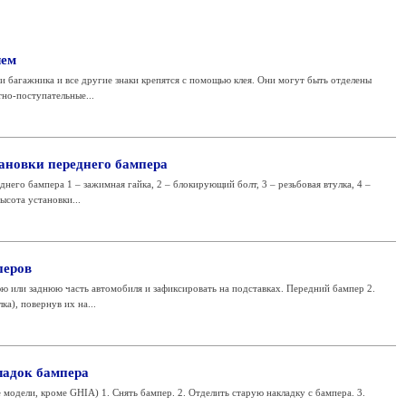
лем
ри багажника и все другие знаки крепятся с помощью клея. Они могут быть отделены
но-поступательные...
ановки переднего бампера
него бампера 1 – зажимная гайка, 2 – блокирующий болт, 3 – резьбовая втулка, 4 –
ысота установки...
перов
ю или заднюю часть автомобиля и зафиксировать на подставках. Передний бампер 2.
а), повернув их на...
ладок бампера
модели, кроме GHIA) 1. Снять бампер. 2. Отделить старую накладку с бампера. 3.