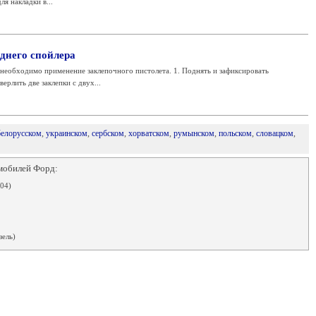
ля накладки в...
днего спойлера
необходимо применение заклепочного пистолета. 1. Поднять и зафиксировать
ерлить две заклепки с двух...
белорусском
,
украинском
,
сербском
,
хорватском
,
румынском
,
польском
,
словацком
,
мобилей Форд:
04)
зель)