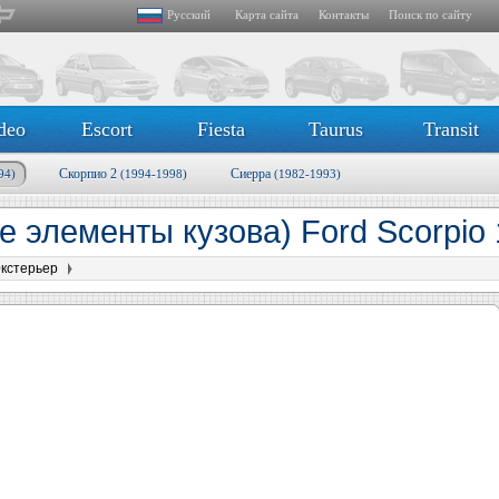
Русский
Карта сайта
Контакты
Поиск по сайту
deo
Escort
Fiesta
Taurus
Transit
Скорпио 2
Сиерра
94)
(1994-1998)
(1982-1993)
 элементы кузова) Ford Scorpio 
кстерьер