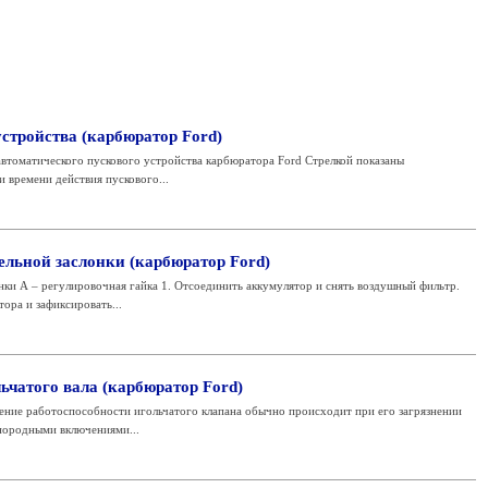
стройства (карбюратор Ford)
втоматического пускового устройства карбюратора Ford Стрелкой показаны
 времени действия пускового...
ельной заслонки (карбюратор Ford)
нки А – регулировочная гайка 1. Отсоединить аккумулятор и снять воздушный фильтр.
тора и зафиксировать...
ьчатого вала (карбюратор Ford)
ение работоспособности игольчатого клапана обычно происходит при его загрязнении
нородными включениями...