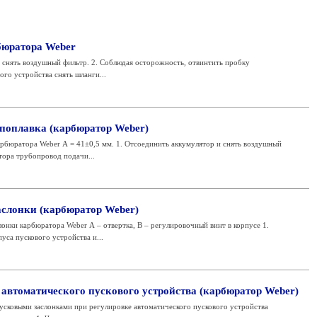
бюратора Weber
 снять воздушный фильтр. 2. Соблюдая осторожность, отвинтить пробку
ого устройства снять шланги...
поплавка (карбюратор Weber)
рбюратора Weber А = 41±0,5 мм. 1. Отсоединить аккумулятор и снять воздушный
тора трубопровод подачи...
аслонки (карбюратор Weber)
лонки карбюратора Weber А – отвертка, В – регулировочный винт в корпусе 1.
уса пускового устройства и...
 автоматического пускового устройства (карбюратор Weber)
усковыми заслонками при регулировке автоматического пускового устройства