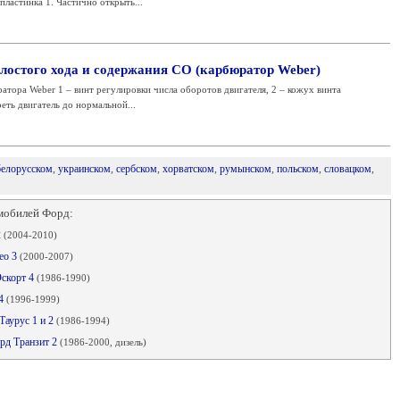
пластинка 1. Частично открыть...
лостого хода и содержания СО (карбюратор Weber)
атора Weber 1 – винт регулировки числа оборотов двигателя, 2 – кожух винта
еть двигатель до нормальной...
белорусском
,
украинском
,
сербском
,
хорватском
,
румынском
,
польском
,
словацком
,
мобилей Форд:
2
(2004-2010)
ео 3
(2000-2007)
Эскорт 4
(1986-1990)
 4
(1996-1999)
Таурус 1 и 2
(1986-1994)
орд Транзит 2
(1986-2000, дизель)