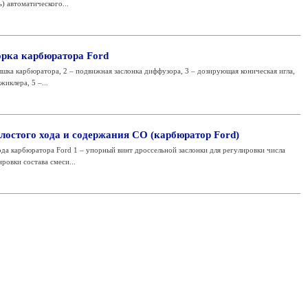
 автоматического...
орка карбюратора Ford
шка карбюратора, 2 – подвижная заслонка диффузора, 3 – дозирующая коническая игла,
иклера, 5 –...
лостого хода и содержания СО (карбюратор Ford)
да карбюратора Ford 1 – упорный винт дроссельной заслонки для регулировки числа
ровки состава смеси...