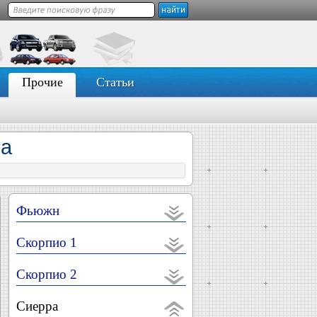
Прочие
Статьи
ra
Фьюжн
Скорпио 1
Скорпио 2
Сиерра