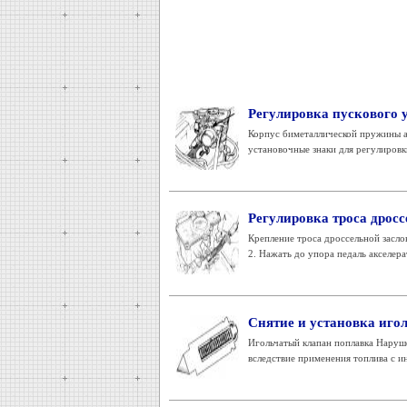
Регулировка пускового у
Корпус биметаллической пружины а
установочные знаки для регулировки
Регулировка троса дросс
Крепление троса дроссельной засло
2. Нажать до упора педаль акселера
Снятие и установка игол
Игольчатый клапан поплавка Наруш
вследствие применения топлива с и