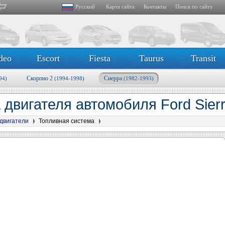
Русский
Карта сайта
Контакты
Поиск по сайту
deo
Escort
Fiesta
Taurus
Transit
Скорпио 2
Сиерра
94)
(1994-1998)
(1982-1993)
двигателя автомобиля Ford Sier
двигатели
Топливная система