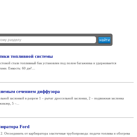
тики топливной системы
стовой стали топливный бак установлен под полом багажника и удерживается
ми. Емкость: 60 дм³....
няемым сечением диффузора
ьной заслонкой в разрезе 1 – рычаг дроссельной заслонки, 2 – подвижная заслонка
иклер, 5 –...
бюратора Ford
 2. Отсоединить от карбюратора эластичные трубопровода: подачи топлива и обогрева