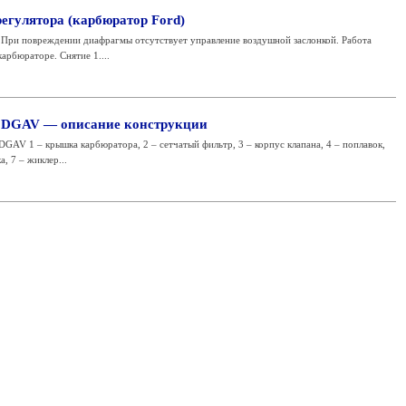
егулятора (карбюратор Ford)
При повреждении диафрагмы отсутствует управление воздушной заслонкой. Работа
карбюраторе. Снятие 1....
6 DGAV — описание конструкции
GAV 1 – крышка карбюратора, 2 – сетчатый фильтр, 3 – корпус клапана, 4 – поплавок,
а, 7 – жиклер...